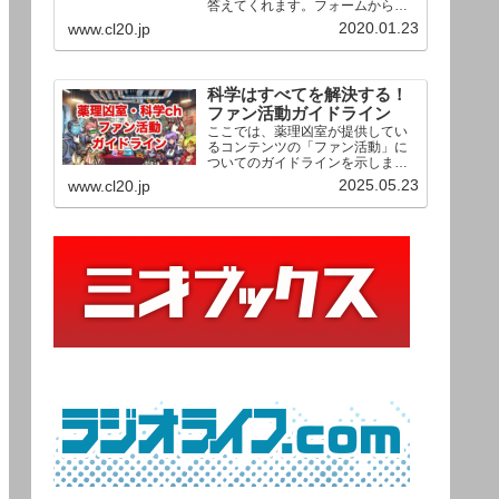
答えてくれます。フォームからお
送りいただいた相談は、順次、動
2020.01.23
www.cl20.jp
画として公開される予定（時期未
定）！ どうぞお気軽にご質問く
ださい。
科学はすべてを解決する！
ファン活動ガイドライン
ここでは、薬理凶室が提供してい
るコンテンツの「ファン活動」に
ついてのガイドラインを示しま
す。ご利用の場合は当ガイドライ
2025.05.23
www.cl20.jp
ンを遵守して頂けますよう、よろ
しくお願い申し上げます。