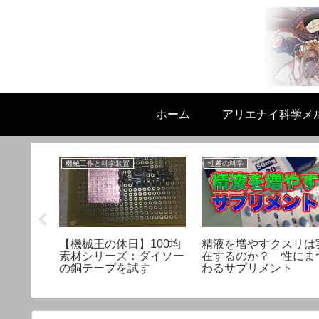
ホーム
アリエナイ科学メ
機械工作と科学装置
性差の科学
りか】理
【機械王の休日】100均
精液を増やすクスリは
夏場崩れ
素材シリーズ：ダイソー
在するのか？ 性にま
の銅テープを試す
わるサプリメント