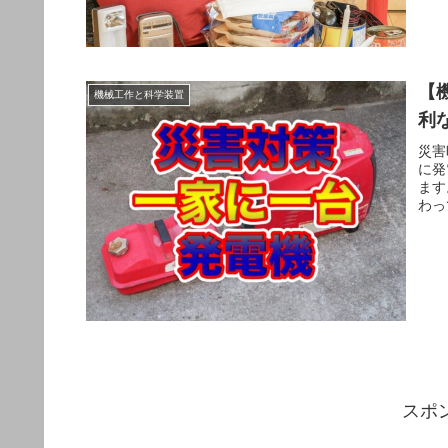
【
機械工作と科学装置
利
災害
に発
ます
わっ
スポ