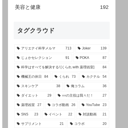
美容と健康
192
タグクラウド
アリエナイ科学メルマ
713
Joker
139
じょかセレクション
91
POKA
87
科学はすべてを解決する! [くられ with 薬理凶室]
84
機械王の休日
84
くられ
73
カクテル
54
スキンケア
38
俺コラム
36
ダイエット
29
○○の主役は我々だ！
27
薬理凶室
27
コラボ動画
26
YouTube
23
SNS
23
イベント
22
対談動画
21
サプリメント
21
コラボ
20