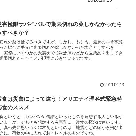
災害極限サバイバルで期限切れの薬しかなかったら
うすべきか？
切れの薬は捨てるべきですが、しかし、もしも、最悪の非常事態
った場合に手元に期限切れの薬しかなかった場合どうすべき
 実際にいくつかの大震災で防災倉庫などから医薬品を出してき
期限切れだったことが現実に起きているのです。
2019.09.13
常食は災害によって違う！アリエナイ理科式緊急時
応食のススメ
食というと、カンパンや缶詰といったものを連想する人もいるか
いますが、そもそも想定する災害別に非常食の概念は違います。
、真っ先に思いつく非常食というのは、地震などの家から飛び出
きに、荷物の中に入れておくレベルのものですね。