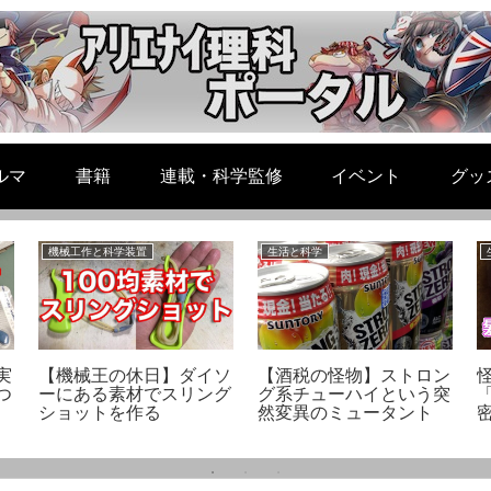
ルマ
書籍
連載・科学監修
イベント
グッ
機械工作と科学装置
生活と科学
実
【機械王の休日】ダイソ
【酒税の怪物】ストロン
つ
ーにある素材でスリング
グ系チューハイという突
ショットを作る
然変異のミュータント