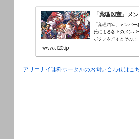
「薬理凶室」メンバ
「薬理凶室」メンバーお
氏による各々のメンバー
ボタンを押すとそのま
www.cl20.jp
アリエナイ理科ポータルのお問い合わせはこ