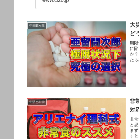
www.cl20.jp
大
亜留間次郎
ど
期限
に陥
か？
たら
非
生活と科学
対
非常
と思
まず
すと