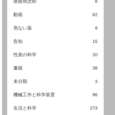
亜留間次郎
8
動画
62
危ない薬
9
告知
15
性差の科学
20
書籍
38
未分類
3
機械工作と科学装置
86
生活と科学
273