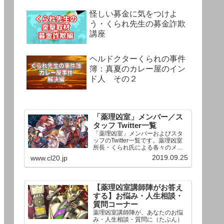
怪しい募金に気をつけよ
う・くられ先生の募金詐欺
講座
ヘルドクターくられの事件
簿：真夏のカレー屋のイン
ド人 その２
「薬理凶室」メンバー／ス
タッフ Twitter一覧
「薬理凶室」メンバーおよびスタ
ッフのTwitter一覧です。薬理凶室
所長・くられ氏による各々のメン
バーの一言紹介付き。Twitterへの
2019.09.25
www.cl20.jp
リンクの下にあるフォローボタン
を押すとそのままフォローできま
す。
【薬理凶室講師陣がお答え
する】お悩み・人生相談・
質問コーナー
薬理凶室講師陣が、あなたのお悩
み・人生相談・質問に（たぶん）