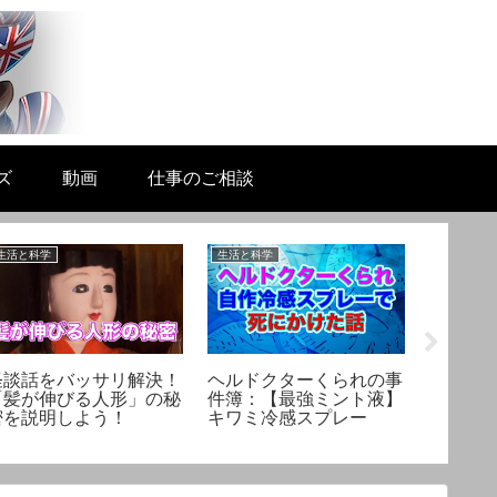
ズ
動画
仕事のご相談
生活と科学
生活と科学
生活と科学
怪談話をバッサリ解決！
ヘルドクターくられの事
非常食
「髪が伸びる人形」の秘
件簿：【最強ミント液】
う！ア
密を説明しよう！
キワミ冷感スプレー
急時対