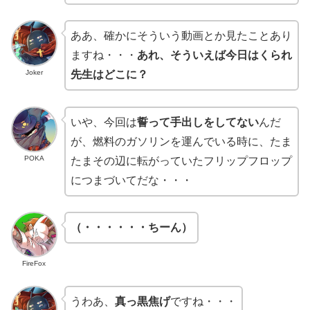
ああ、確かにそういう動画とか見たことあり
ますね・・・
あれ、そういえば今日はくられ
Joker
先生はどこに？
いや、今回は
誓って手出しをしてない
んだ
が、燃料のガソリンを運んでいる時に、たま
POKA
たまその辺に転がっていたフリップフロップ
につまづいてだな・・・
（・・・・・・ちーん）
FireFox
うわあ、
真っ黒焦げ
ですね・・・