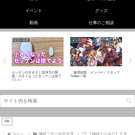
イベント
グッズ
動画
仕事のご相談
生活と科学
未分類
生
セッケンの大きさと洗浄力の関
「薬理凶室」メンバー／スタッフ
怪
係：小さくなったセッケンは捨て
Twitter一覧
び
ていい
PR
ホーム
機械工作と科学装置
【機械王の休日】災害