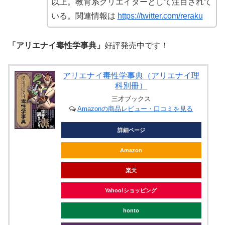
以上。教育系クリエイターとして注目されて
いる。関連情報は
https://twitter.com/reraku
「アリエナイ毒性学事典」
好評発売中です！
アリエナイ毒性学事典（アリエナイ理
科別冊）
三才ブックス
Amazonの商品レビュー・口コミを見る
詳細ページ
Amazon
楽天
Yahoo!ショッピング
honto