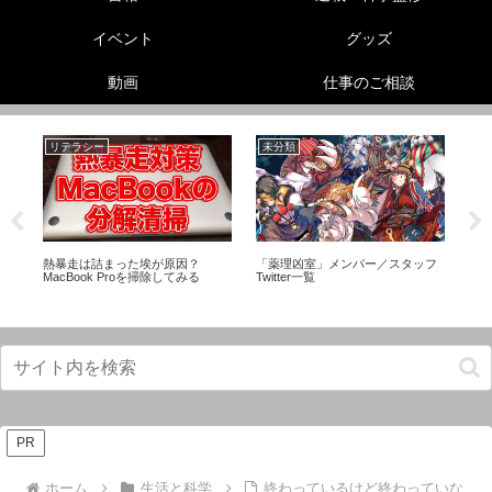
イベント
グッズ
動画
仕事のご相談
リテラシー
未分類
生
リ
熱暴走は詰まった埃が原因？
「薬理凶室」メンバー／スタッフ
【
ス
MacBook Proを掃除してみる
Twitter一覧
ー
ン
PR
ホーム
生活と科学
終わっているけど終わっていな