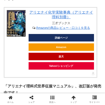
アリエナイ化学実験事典（アリエナイ
理科別冊）
三才ブックス
Amazonの商品レビュー・口コミを見る
詳細ページ
Amazon
楽天
Yahoo!ショッピング
「アリエナイ理科式世界征服マニュアル」、改訂版が発売
中です！
ホーム
シェア
目次へ
トップ
サイドバー