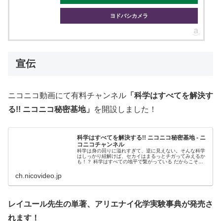
ヨドバシカメラ
宣伝
ニコニコ動画にて有料チャンネル
「科学はすべてを解決す
る!! ニコニコ秘密基地」
を開設しました！
科学はすべてを解決する!! ニコニコ秘密基地 - ニ
コニコチャンネル
科学は身の回りに溢れすぎて、逆に見えない。そんな科学
はしっかり紐解けば、セカイはまるっとチガってみえるか
も！？ 科学はすべての地平で繋がっている だからこそマ
ッドサイエンスから科...
ch.nicovideo.jp
レイユール先生の単著、アリエナイ化学実験事典が発売さ
れます！