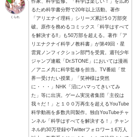
作家、科学監修。「科学は楽しい！」を広め
るため科学書分野で20年以上活動。著作
くられ
「アリエナイ理科」シリーズ累計5０万部突
破。原作を務めるコミックス「科学はすべて
を解決する!!」も50万部を超える。著作「ア
リエナクナイ科学ノ教科書」が第49回・星
雲賞ノンフィクション部門を受賞。週刊少年
ジャンプ連載「Dr.STONE」においては漫画
／アニメ共に科学監修を担当。TV番組「世
界一受けたい授業」「笑神様は突然
に・・・」NHK「沼にハマってきいてみ
た」等に出演。ゲーム実況者集団「主役は
我々だ！」と１００万再生を超えるYouTube
科学動画を多数共同製作。独自YouTubeチャ
ンネル「科学はすべてを解決する！」チャン
ネル約30万登録やTwitterフォロワー１6万人