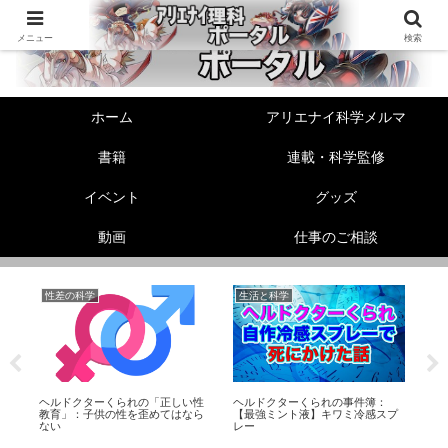
メニュー
検索
ホーム
アリエナイ科学メルマ
書籍
連載・科学監修
イベント
グッズ
動画
仕事のご相談
性差の科学
生活と科学
性
ド
ヘルドクターくられの「正しい性
ヘルドクターくられの事件簿：
精
教育」：子供の性を歪めてはなら
【最強ミント液】キワミ冷感スプ
か
ない
レー