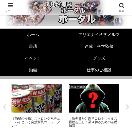
メニュー
検索
ホーム
アリエナイ科学メルマ
書籍
連載・科学監修
イベント
グッズ
動画
仕事のご相談
生活と科学
美容と健康
生
【酒税の怪物】ストロング系チュ
【新型肺炎】新型コロナウイルス
セ
プ
ーハイという突然変異のミュータ
騒動を正しく乗り切るための基礎
係
ント
知識
て