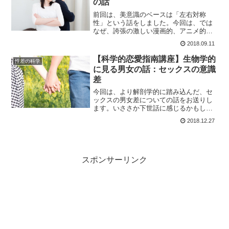
の話
前回は、美意識のベースは「左右対称
性」という話をしました。今回は、では
なぜ、誇張の激しい漫画的、アニメ的な
表現を美しく感じるのか、という点と、
2018.09.11
美意識の男女差について触れていきま
す。何が魅力なのかという事を考える一
【科学的恋愛指南講座】生物学的
性差の科学
助になれば幸い。
に見る男女の話：セックスの意識
差
今回は、より解剖学的に踏み込んだ、セ
ックスの男女差についての話をお送りし
ます。いささか下世話に感じるかもしれ
ませんが、あくまで学術的な視点に立っ
2018.12.27
た上での男女の違いについての話だと、
ご理解を頂ければと思います。
スポンサーリンク