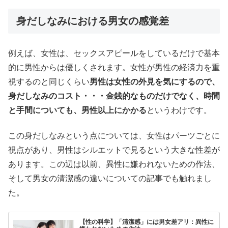
身だしなみにおける男女の感覚差
例えば、女性は、セックスアピールをしているだけで基本
的に男性からは優しくされます。女性が男性の経済力を重
視するのと同じくらい
男性は女性の外見を気にするので、
身だしなみのコスト・・・金銭的なものだけでなく、時間
と手間についても、男性以上にかかる
というわけです。
この身だしなみという点については、女性はパーツごとに
視点があり、男性はシルエットで見るという大きな性差が
あります。この辺は以前、異性に嫌われないための作法、
そして男女の清潔感の違いについての記事でも触れまし
た。
【性の科学】「清潔感」には男女差アリ：異性に