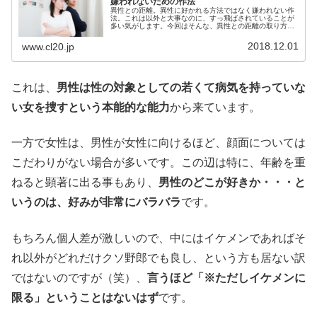
嫌われないための作法
異性との距離。異性に好かれる方法ではなく嫌われない作
法。これは以外と大事なのに、すっ飛ばされていることが
多い気がします。今回はそんな、異性との距離の取り方に
ついて、最低限気を付けたい事を社会心理学的に見ていこ
うかと思います。
2018.12.01
www.cl20.jp
これは、
男性は性の対象としての若くて病気を持っていな
い女を捜すという本能的な能力
から来ています。
一方で女性は、男性が女性に向けるほど、顔面については
こだわりがない場合が多いです。この辺は特に、年齢を重
ねると顕著に出る事もあり、
男性のどこが好きか・・・と
いうのは、好みが非常にバラバラ
です。
もちろん個人差が激しいので、中にはイケメンであればそ
れ以外がどれだけクソ野郎でも良し、という方も居ない訳
ではないのですが（笑）、
言うほど「※ただしイケメンに
限る」ということはないはず
です。