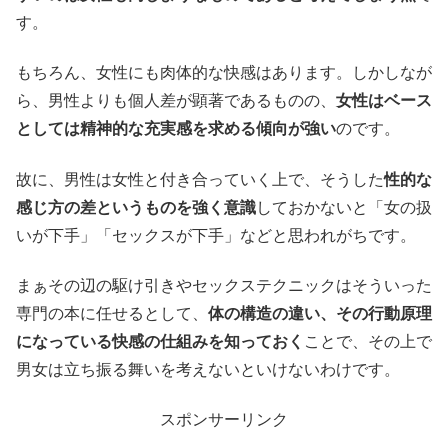
す。
もちろん、女性にも肉体的な快感はあります。しかしなが
ら、男性よりも個人差が顕著であるものの、
女性はベース
としては精神的な充実感を求める傾向が強い
のです。
故に、男性は女性と付き合っていく上で、そうした
性的な
感じ方の差というものを強く意識
しておかないと「女の扱
いが下手」「セックスが下手」などと思われがちです。
まぁその辺の駆け引きやセックステクニックはそういった
専門の本に任せるとして、
体の構造の違い、その行動原理
になっている快感の仕組みを知っておく
ことで、その上で
男女は立ち振る舞いを考えないといけないわけです。
スポンサーリンク