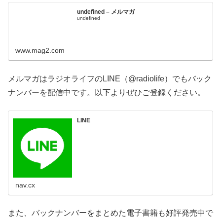
undefined – メルマガ
undefined
www.mag2.com
メルマガはラジオライフのLINE（@radiolife）でもバック
ナンバーを配信中です。以下よりぜひご登録ください。
LINE
nav.cx
また、バックナンバーをまとめた電子書籍も好評発売中で