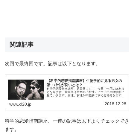
関連記事
次回で最終回です。記事は以下となります。
【科学的恋愛指南講座】生物学的に見る男女の
話：相性が良いとは？
科学的恋愛指南講座、第四回にして、今回で一応の終わり
となります。最終回は男女の「相性」について生物学的に
見ていきます。男性、女性が本能的に求める部分をまずは
誤魔化さずに受け止め、その上で、「それ以外」の部分に
目を向けるべきです。
2018.12.28
www.cl20.jp
科学的恋愛指南講座、一連の記事は以下よりチェックでき
ます。