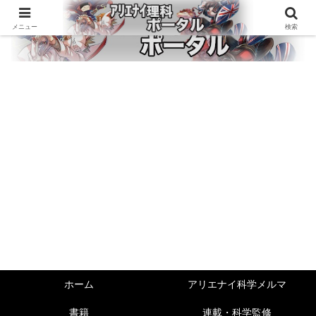
メニュー
検索
ホーム
アリエナイ科学メルマ
書籍
連載・科学監修