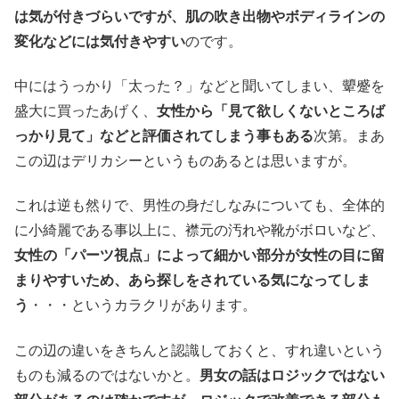
は気が付きづらいですが、肌の吹き出物やボディラインの
変化などには気付きやすい
のです。
中にはうっかり「太った？」などと聞いてしまい、顰蹙を
盛大に買ったあげく、
女性から「見て欲しくないところば
っかり見て」などと評価されてしまう事もある
次第。まあ
この辺はデリカシーというものあるとは思いますが。
これは逆も然りで、男性の身だしなみについても、全体的
に小綺麗である事以上に、襟元の汚れや靴がボロいなど、
女性の「パーツ視点」によって細かい部分が女性の目に留
まりやすいため、あら探しをされている気になってしま
う
・・・というカラクリがあります。
この辺の違いをきちんと認識しておくと、すれ違いという
ものも減るのではないかと。
男女の話はロジックではない