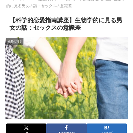
的に見る男女の話：セックスの意識差
【科学的恋愛指南講座】生物学的に見る男
女の話：セックスの意識差
性差の科学