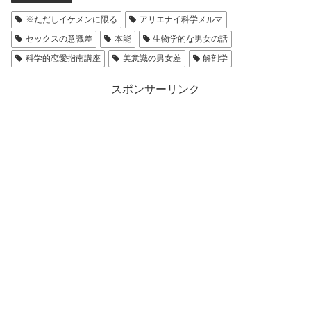
※ただしイケメンに限る
アリエナイ科学メルマ
セックスの意識差
本能
生物学的な男女の話
科学的恋愛指南講座
美意識の男女差
解剖学
スポンサーリンク