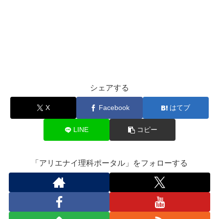
シェアする
X
Facebook
はてブ
LINE
コピー
「アリエナイ理科ポータル」をフォローする