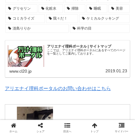
グリセリン
化粧水
掃除
睡眠
美容
コミカライズ
我々だ！
ケミカルクッキング
淡島りりか
科学の目
アリエナイ理科ポータル | サイトマップ
ここでは、アリエナイ理科ポータルにあるすべてのページ
を一覧としてご案内しております。
2019.01.23
www.cl20.jp
アリエナイ理科ポータルのお問い合わせはこちら
【機械王の休日】高電圧スパーク！激安
ホーム
シェア
目次へ
トップ
サイドバー
イグニッションコイルを試す