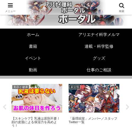
メニュー
検索
ホーム
アリエナイ科学メルマ
書籍
連載・科学監修
イベント
グッズ
動画
仕事のご相談
美容と健康
未分類
機
伸
【スキンケア】乳液は原則不要！
「薬理凶室」メンバー／スタッフ
【
！
顔の皮脂による保湿力を高めよ
Twitter一覧
素
う！