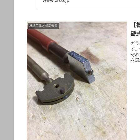
www.cl20.jp
【
機械工作と科学装置
硬
ガラ
す。
ぞれ
を選