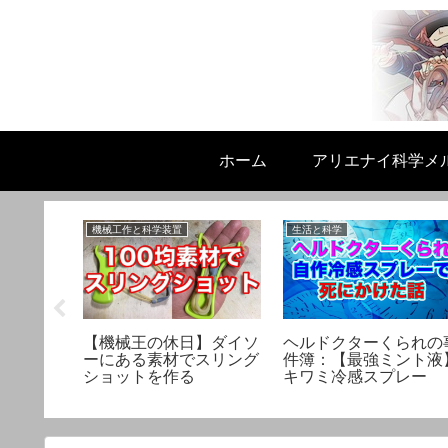
ホーム
アリエナイ科学メ
機械工作と科学装置
生活と科学
られの
【機械王の休日】ダイソ
ヘルドクターくられの
」：子供
ーにある素材でスリング
件簿：【最強ミント液
ならない
ショットを作る
キワミ冷感スプレー