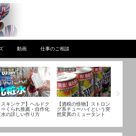
ズ
動画
仕事のご相談
美容と健康
生活と科学
機械工作と
【スキンケア】ヘルドク
【酒税の怪物】ストロン
【機械王
ターくられ推薦・自作化
グ系チューハイという突
素材シ
粧水の詳しい作り方
然変異のミュータント
の銅テ