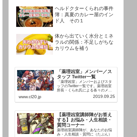
ヘルドクターくられの事件
簿：真夏のカレー屋のイン
ド人 その１
体から出ていく水分とミネ
ラルの関係：不足しがちな
カリウムを補う
「薬理凶室」メンバー／ス
タッフ Twitter一覧
「薬理凶室」メンバーおよびスタ
ッフのTwitter一覧です。薬理凶室
所長・くられ氏による各々のメン
バーの一言紹介付き。Twitterへの
2019.09.25
www.cl20.jp
リンクの下にあるフォローボタン
を押すとそのままフォローできま
す。
【薬理凶室講師陣がお答え
する】お悩み・人生相談・
質問コーナー
薬理凶室講師陣が、あなたのお悩
み・人生相談・質問に（たぶん）