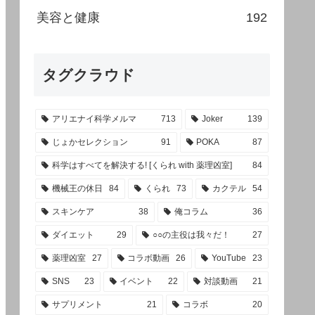
美容と健康
192
タグクラウド
アリエナイ科学メルマ
713
Joker
139
じょかセレクション
91
POKA
87
科学はすべてを解決する! [くられ with 薬理凶室]
84
機械王の休日
84
くられ
73
カクテル
54
スキンケア
38
俺コラム
36
ダイエット
29
○○の主役は我々だ！
27
薬理凶室
27
コラボ動画
26
YouTube
23
SNS
23
イベント
22
対談動画
21
サプリメント
21
コラボ
20