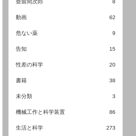
亜留間次郎
8
動画
62
危ない薬
9
告知
15
性差の科学
20
書籍
38
未分類
3
機械工作と科学装置
86
生活と科学
273