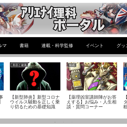
ルマ
書籍
連載・科学監修
イベント
グッ
美容と健康
動画
事
【新型肺炎】新型コロナ
【薬理凶室講師陣がお答
】
ウイルス騒動を正しく乗
えする】お悩み・人生相
り切るための基礎知識
談・質問コーナー