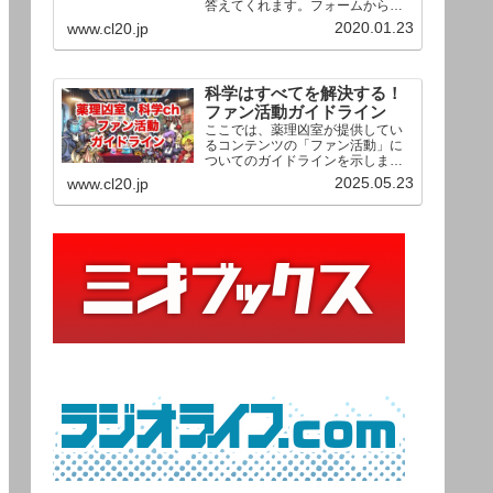
答えてくれます。フォームからお
送りいただいた相談は、順次、動
2020.01.23
www.cl20.jp
画として公開される予定（時期未
定）！ どうぞお気軽にご質問く
ださい。
科学はすべてを解決する！
ファン活動ガイドライン
ここでは、薬理凶室が提供してい
るコンテンツの「ファン活動」に
ついてのガイドラインを示しま
す。ご利用の場合は当ガイドライ
2025.05.23
www.cl20.jp
ンを遵守して頂けますよう、よろ
しくお願い申し上げます。