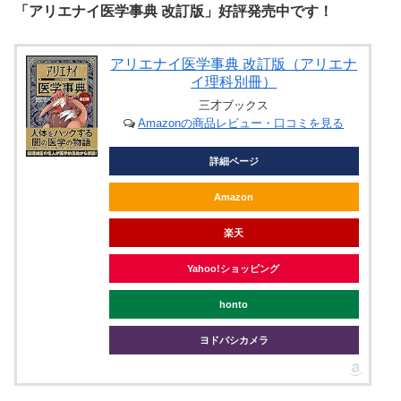
「アリエナイ医学事典 改訂版」好評発売中です！
アリエナイ医学事典 改訂版（アリエナ
イ理科別冊）
三才ブックス
Amazonの商品レビュー・口コミを見る
詳細ページ
Amazon
楽天
Yahoo!ショッピング
honto
ヨドバシカメラ