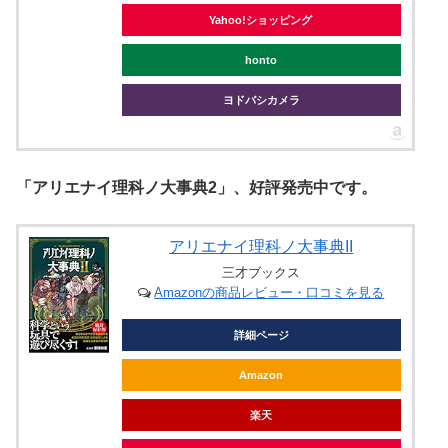
Yahoo!ショッピング
honto
ヨドバシカメラ
「アリエナイ理科ノ大事典2」、好評発売中です。
アリエナイ理科ノ大事典II
三才ブックス
Amazonの商品レビュー・口コミを見る
詳細ページ
Amazon
楽天