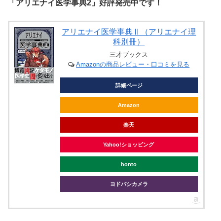
「アリエナイ医学事典2」好評発売中です！
アリエナイ医学事典Ⅱ（アリエナイ理
科別冊）
三才ブックス
Amazonの商品レビュー・口コミを見る
詳細ページ
Amazon
楽天
Yahoo!ショッピング
honto
ヨドバシカメラ