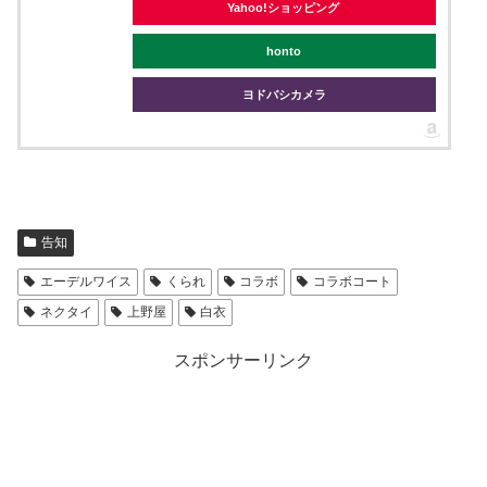
Yahoo!ショッピング
honto
ヨドバシカメラ
告知
エーデルワイス
くられ
コラボ
コラボコート
ネクタイ
上野屋
白衣
スポンサーリンク