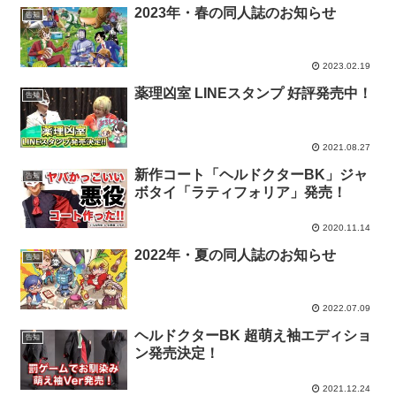
2023年・春の同人誌のお知らせ
告知
2023.02.19
薬理凶室 LINEスタンプ 好評発売中！
告知
2021.08.27
新作コート「ヘルドクターBK」ジャ
告知
ボタイ「ラティフォリア」発売！
2020.11.14
2022年・夏の同人誌のお知らせ
告知
2022.07.09
ヘルドクターBK 超萌え袖エディショ
告知
ン発売決定！
2021.12.24