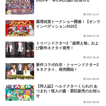
2022年・冬の同人誌のお知らせ
告知
2021.12.27
薬理凶室トークショー開催！【オンラ
告知
インペディション2020】
2020.12.25
トゥーンドクター2「超萌え袖」およ
告知
び新作ネクタイ発売！
2021.09.19
新作コラボ白衣・トゥーンドクター2
告知
＆ネクタイ、発売開始！
2021.06.05
【同人誌】ヘルドクターくられの あ
告知
つまれ！怪人の森・委託販売のお知ら
せ
2021.06.06