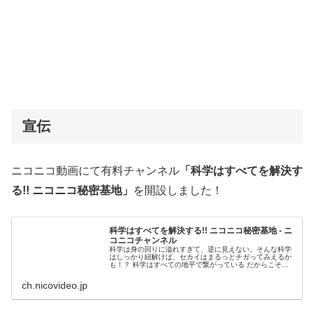
宣伝
ニコニコ動画にて有料チャンネル
「科学はすべてを解決す
る!! ニコニコ秘密基地」
を開設しました！
科学はすべてを解決する!! ニコニコ秘密基地 - ニ
コニコチャンネル
科学は身の回りに溢れすぎて、逆に見えない。そんな科学
はしっかり紐解けば、セカイはまるっとチガってみえるか
も！？ 科学はすべての地平で繋がっている だからこそマ
ッドサイエンスから科...
ch.nicovideo.jp