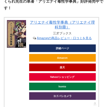
くられ先生の単著「アリエナイ毒性学事典」好評発売中で
す！
アリエナイ毒性学事典（アリエナイ理
科別冊）
三才ブックス
Amazonの商品レビュー・口コミを見る
詳細ページ
Amazon
楽天
Yahoo!ショッピング
honto
ヨドバシカメラ