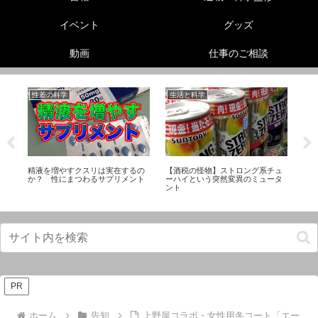
イベント
グッズ
動画
仕事のご相談
性差の科学
生活と科学
生
リ
精液を増やすクスリは実在するの
【酒税の怪物】ストロング系チュ
ヘ
ス
か？ 性にまつわるサプリメント
ーハイという突然変異のミュータ
【
ント
レ
PR
ホーム
告知
上野屋コラボ・女性用冬コート「エー