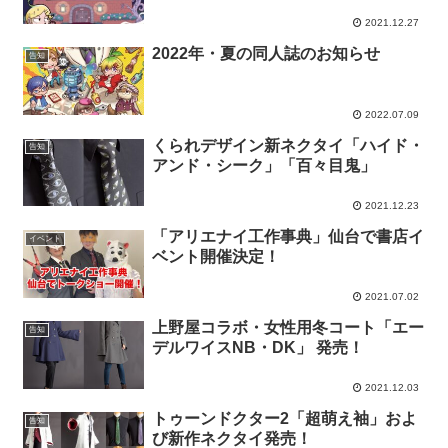
2021.12.27
2022年・夏の同人誌のお知らせ
告知
2022.07.09
くられデザイン新ネクタイ「ハイド・
告知
アンド・シーク」「百々目鬼」
2021.12.23
「アリエナイ工作事典」仙台で書店イ
イベント
ベント開催決定！
2021.07.02
上野屋コラボ・女性用冬コート「エー
告知
デルワイスNB・DK」 発売！
2021.12.03
トゥーンドクター2「超萌え袖」およ
告知
び新作ネクタイ発売！