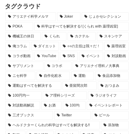
タグクラウド
アリエナイ科学メルマ
Joker
じょかセレクション
POKA
科学はすべてを解決する! [くられ with 薬理凶室]
機械王の休日
くられ
カクテル
スキンケア
俺コラム
ダイエット
○○の主役は我々だ！
薬理凶室
コラボ動画
YouTube
SNS
イベント
対談動画
サプリメント
コラボ
アリエナイ理科ノ大事典
ニセ科学
自作化粧水
運動
食品添加物
運動はすべてを解決する
亜留間次郎
おつまみ
100円均一
ア理科シリーズ
ラジオライフ
対談動画解説
お酒
100均
イベントレポート
三才ブックス
Twitter
ビール
ヘルドクターくられの科学はすべてを解決する!!
添加物