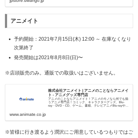
jpstore.dwango.jp
アニメイト
予約開始：2021年7月15日(木) 12:00 ～ 在庫なくなり
次第終了
発売開始は2021年8月8日(日)〜
※店頭販売のみ。通販での取扱いはございません。
株式会社アニメイト | アニメのことならアニメイ
ト - アニメグッズ専門店
アニメのことならアニメイト！アニメのモノなら何でも揃
うアニメ専門店！コミック、キャラクターグッズ、Blu-
ray・DVD・CD、ゲーム、書籍、テレビアニメBlu-rayやコ
ミック、アニメソングCD、アニメ声優DVD・CD、当店で
しか手に入らないオリジナル商品や特典も満載！
www.animate.co.jp
※皆様に行き渡るよう潤沢にご用意しているつもりではご