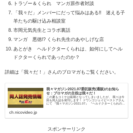
トラゾー＆くられ マンガ原作者対談
「我々だ」メンバーにだって悩みはある!! 迷える子
羊たちの駆け込み相談室
市岡元気先生とコラボ裏話
マンガ 悪徳!? くられ先生のあやしげな店
あとがき ヘルドクターくられは、如何にしてヘル
ドクターくられであったのか？
詳細は「我々だ！」さんのブロマガもご覧ください。
我々マガジン2021.07委託販売(通販)のお知ら
せ：ブロマガの主役は我々だ！
この夏もコミケは延期となってしまいましたが、 我々は今
回も同人誌を発刊します！ ドワンゴジェイピーストアさん
にて 『我々マガジン2021.07』 『ヘルドクターくられのあ
つまれ！怪人の森...
ch.nicovideo.jp
スポンサーリンク