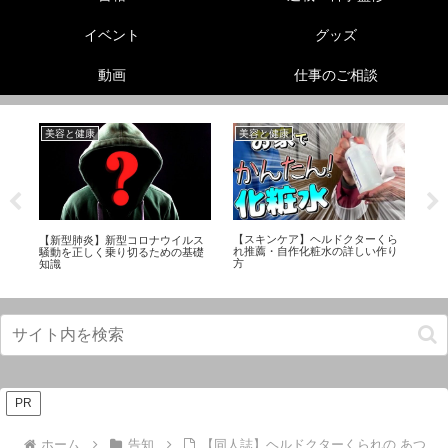
イベント
グッズ
動画
仕事のご相談
美容と健康
美容と健康
動
【スキンケア】ヘルドクターくら
性
【新型肺炎】新型コロナウイルス
【
れ推薦・自作化粧水の詳しい作り
ら
騒動を正しく乗り切るための基礎
お
方
知識
PR
ホーム
告知
【同人誌】ヘルドクターくられの あつ