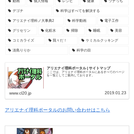
動画
個人情報
レシピ
健康
ツナっち
デゴチ
科学はすべてを解決する
アリエナイ理科ノ大事典2
科学動画
電子工作
グリセリン
化粧水
掃除
睡眠
美容
コミカライズ
我々だ！
ケミカルクッキング
淡島りりか
科学の目
アリエナイ理科ポータル | サイトマップ
ここでは、アリエナイ理科ポータルにあるすべてのページ
を一覧としてご案内しております。
2019.01.23
www.cl20.jp
アリエナイ理科ポータルのお問い合わせはこちら