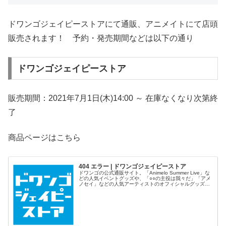
ドワンゴジェイピーストアにて通販、アニメイトにて店頭
販売されます！ 予約・発売期間などは以下の通り
ドワンゴジェイピーストア
販売期間：2021年7月1日(木)14:00 ～ 在庫なくなり次第終
了
商品ページはこちら
404 エラー | ドワンゴジェイピーストア
ドワンゴの公式通販サイト。「Animelo Summer Live」な
どの人気イベントグッズや、「○○の主役は我々だ」「アメ
ノセイ」などの人気アーティストのオフィシャルグッズ、
「パンティグラス」などのここでしか手に入らないおもし
ろグッズを絶賛販売中