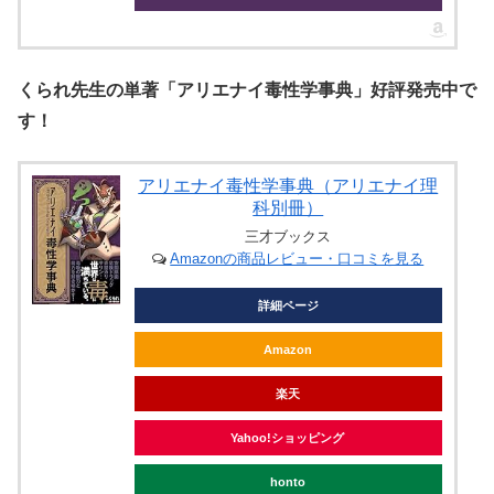
くられ先生の単著「アリエナイ毒性学事典」好評発売中で
す！
アリエナイ毒性学事典（アリエナイ理
科別冊）
三才ブックス
Amazonの商品レビュー・口コミを見る
詳細ページ
Amazon
楽天
Yahoo!ショッピング
honto