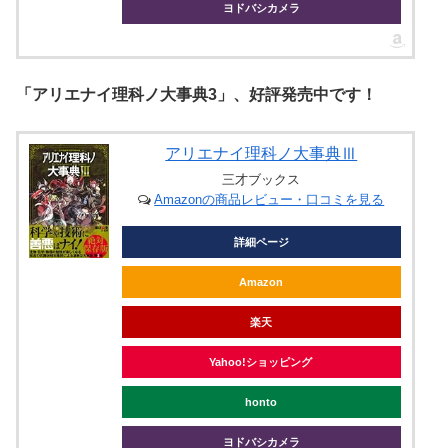
ヨドバシカメラ
「アリエナイ理科ノ大事典3」、好評発売中です！
アリエナイ理科ノ大事典Ⅲ
三才ブックス
Amazonの商品レビュー・口コミを見る
詳細ページ
Amazon
楽天
Yahoo!ショッピング
honto
ヨドバシカメラ