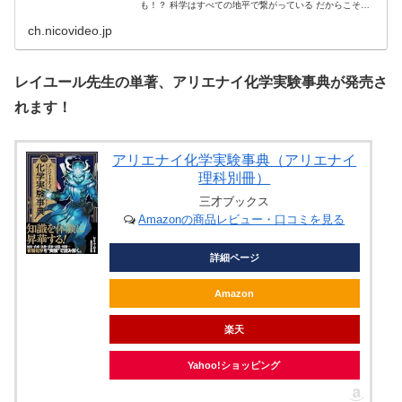
も！？ 科学はすべての地平で繋がっている だからこそマ
ッドサイエンスから科...
ch.nicovideo.jp
レイユール先生の単著、アリエナイ化学実験事典が発売さ
れます！
アリエナイ化学実験事典（アリエナイ
理科別冊）
三才ブックス
Amazonの商品レビュー・口コミを見る
詳細ページ
Amazon
楽天
Yahoo!ショッピング