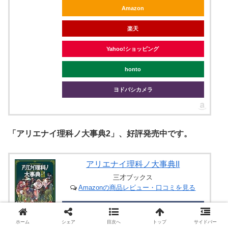
Amazon
楽天
Yahoo!ショッピング
honto
ヨドバシカメラ
「アリエナイ理科ノ大事典2」、好評発売中です。
アリエナイ理科ノ大事典II
三才ブックス
Amazonの商品レビュー・口コミを見る
詳細ページ
ホーム
シェア
目次へ
トップ
サイドバー