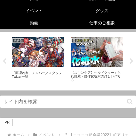
イベント
グッズ
動画
仕事のご相談
未分類
美容と健康
生
【スキンケア】ヘルドクターくら
の
「薬理凶室」メンバー／スタッフ
【
れ推薦・自作化粧水の詳しい作り
ト
Twitter一覧
ー
方
ン
PR
ホーム
イベント
【ニコニコ超会議2022】超アリエ