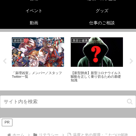
イベント
グッズ
動画
仕事のご相談
未分類
美容と健康
美
【
ュ
「薬理凶室」メンバー／スタッフ
【新型肺炎】新型コロナウイルス
れ
タ
Twitter一覧
騒動を正しく乗り切るための基礎
方
知識
PR
ホーム
リテラシー
温度と光の原理：こたつは何故