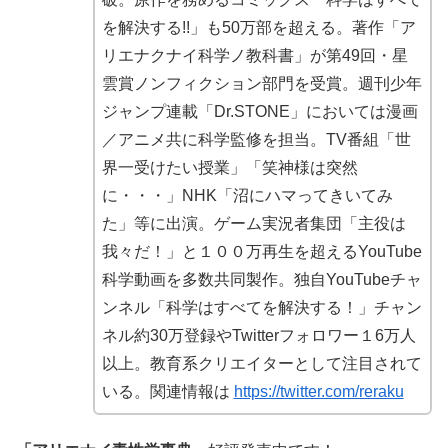
を解決する!!」も50万部を超える。著作「ア
リエナクナイ科学ノ教科書」が第49回・星
雲賞ノンフィクション部門を受賞。週刊少年
ジャンプ連載「Dr.STONE」においては漫画
／アニメ共に科学監修を担当。TV番組「世
界一受けたい授業」「笑神様は突然
に・・・」NHK「沼にハマってきいてみ
た」等に出演。ゲーム実況者集団「主役は
我々だ！」と１００万再生を超えるYouTube
科学動画を多数共同製作。独自YouTubeチャ
ンネル「科学はすべてを解決する！」チャン
ネル約30万登録やTwitterフォロワー１6万人
以上。教育系クリエイターとして注目されて
いる。関連情報は
https://twitter.com/reraku