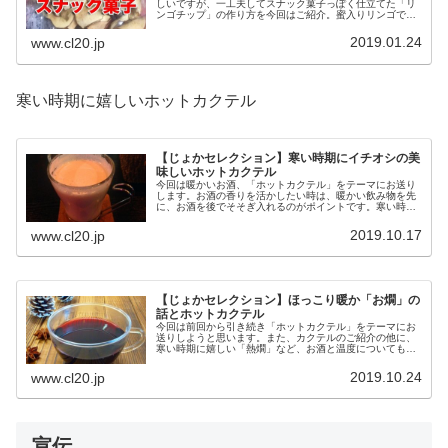
しいですが、一工夫してスナック菓子っぽく仕立てた「リ
ンゴチップ」の作り方を今回はご紹介。蜜入りリンゴで作
るとめっちゃ美味しいです。
2019.01.24
www.cl20.jp
寒い時期に嬉しいホットカクテル
【じょかセレクション】寒い時期にイチオシの美
味しいホットカクテル
今回は暖かいお酒、「ホットカクテル」をテーマにお送り
します。お酒の香りを活かしたい時は、暖かい飲み物を先
に、お酒を後でそそぎ入れるのがポイントです。寒い時期
にピッタリのホットカクテル、ぜひお試しください。とて
も温まりますよ。
2019.10.17
www.cl20.jp
【じょかセレクション】ほっこり暖か「お燗」の
話とホットカクテル
今回は前回から引き続き「ホットカクテル」をテーマにお
送りしようと思います。また、カクテルのご紹介の他に、
寒い時期に嬉しい「熱燗」など、お酒と温度についても触
れていこうと思います。実は日本酒、温度ごとに細かく呼
び名が変わったりするのです。
2019.10.24
www.cl20.jp
宣伝