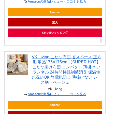
Amazonの商品レビュー・口コミを見る
Amazon
楽天
Yahoo!ショッピング
VK Living こたつ布団 省スペース 正方
形 単品175×175cm 【SUPER HOT】
こたつ掛け布団 コンパクト 薄掛け フ
ランネル 24時間持続制菌消臭 保温性
丸洗いOK 静電気防止 毛抜けない レー
ス柄・ベージュ
VK Living
Amazonの商品レビュー・口コミを見る
Amazon