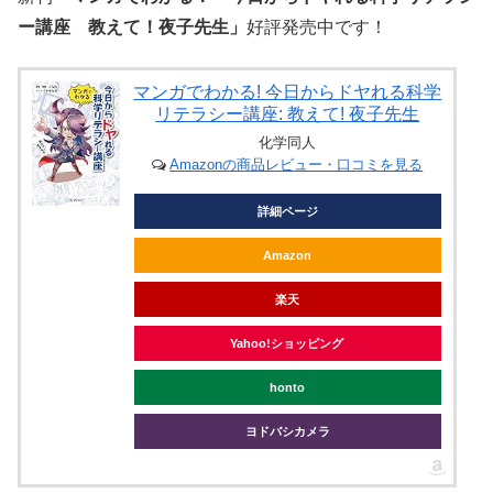
ー講座 教えて！夜子先生」
好評発売中です！
マンガでわかる! 今日からドヤれる科学
リテラシー講座: 教えて! 夜子先生
化学同人
Amazonの商品レビュー・口コミを見る
詳細ページ
Amazon
楽天
Yahoo!ショッピング
honto
ヨドバシカメラ