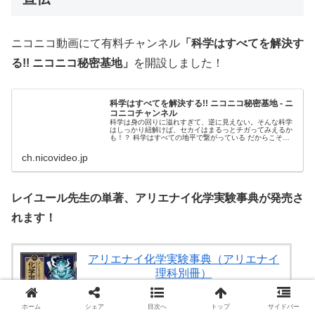
ニコニコ動画にて有料チャンネル
「科学はすべてを解決す
る!! ニコニコ秘密基地」
を開設しました！
科学はすべてを解決する!! ニコニコ秘密基地 - ニ
コニコチャンネル
科学は身の回りに溢れすぎて、逆に見えない。そんな科学
はしっかり紐解けば、セカイはまるっとチガってみえるか
も！？ 科学はすべての地平で繋がっている だからこそマ
ッドサイエンスから科...
ch.nicovideo.jp
レイユール先生の単著、アリエナイ化学実験事典が発売さ
れます！
アリエナイ化学実験事典（アリエナイ
理科別冊）
三才ブックス
Amazonの商品レビュー・口コミを見る
ホーム
シェア
目次へ
トップ
サイドバー