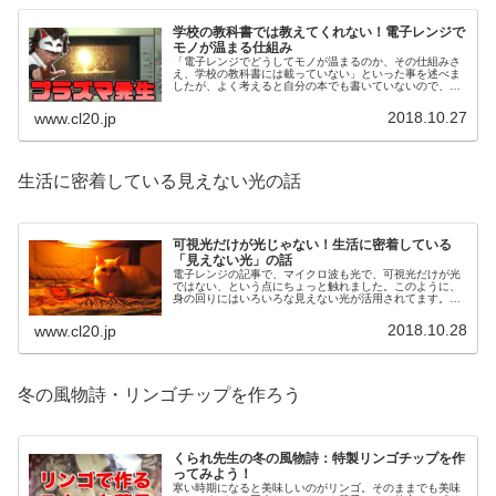
学校の教科書では教えてくれない！電子レンジで
モノが温まる仕組み
「電子レンジでどうしてモノが温まるのか、その仕組みさ
え、学校の教科書には載っていない」といった事を述べま
したが、よく考えると自分の本でも書いていないので、今
回はレンジでモノが温まる仕組みを、わかりやすさ優先で
解説していこうかと思います。
2018.10.27
www.cl20.jp
生活に密着している見えない光の話
可視光だけが光じゃない！生活に密着している
「見えない光」の話
電子レンジの記事で、マイクロ波も光で、可視光だけが光
ではない、という点にちょっと触れました。このように、
身の回りにはいろいろな見えない光が活用されてます。今
回はその辺を掘り下げていきましょう。
2018.10.28
www.cl20.jp
冬の風物詩・リンゴチップを作ろう
くられ先生の冬の風物詩：特製リンゴチップを作
ってみよう！
寒い時期になると美味しいのがリンゴ。そのままでも美味