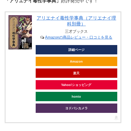
「アリエナイ毒性学事典」
好評発売中です！
アリエナイ毒性学事典（アリエナイ理
科別冊）
三才ブックス
Amazonの商品レビュー・口コミを見る
詳細ページ
Amazon
楽天
Yahoo!ショッピング
honto
ヨドバシカメラ