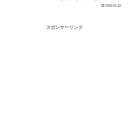
ラーの記事でも触れましたが、今回は飲
2020.01.22
むのに覚悟がいることもある、シンプル
に「ヤバめ」なカクテルをセレクト。危
険なのでご注意ください。
スポンサーリンク