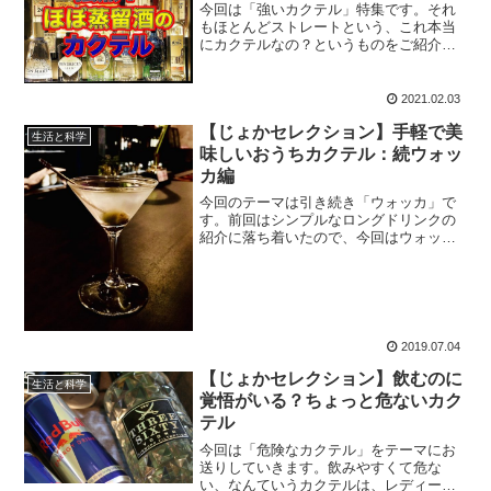
今回は「強いカクテル」特集です。それ
もほとんどストレートという、これ本当
にカクテルなの？というものをご紹介。
飲む時はくれぐれもお気をつけくださ
い。
2021.02.03
【じょかセレクション】手軽で美
生活と科学
味しいおうちカクテル：続ウォッ
カ編
今回のテーマは引き続き「ウォッカ」で
す。前回はシンプルなロングドリンクの
紹介に落ち着いたので、今回はウォッカ
らしいガツンと強いカクテルを紹介して
いこうかと思います。度数が強いものば
かりなので、お試しの際はどうかご用心
ください。
2019.07.04
【じょかセレクション】飲むのに
生活と科学
覚悟がいる？ちょっと危ないカク
テル
今回は「危険なカクテル」をテーマにお
送りしていきます。飲みやすくて危な
い、なんていうカクテルは、レディーキ