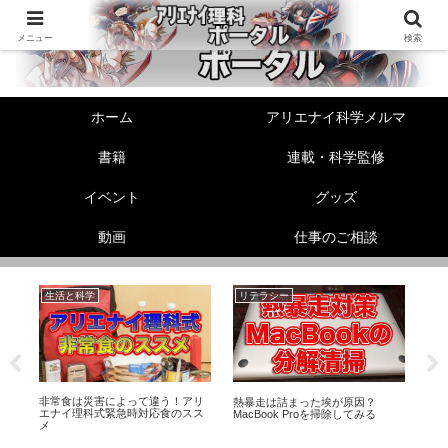
メニュー
検索
ホーム
アリエナイ科学メルマ
書籍
連載・科学監修
イベント
グッズ
動画
仕事のご相談
生活と科学
リテラシー
生
非常食は災害によって違う！アリ
ル
熱暴走は詰まった埃が原因？
怪
エナイ理科式緊急時対応食のスス
足
MacBook Proを掃除してみる
び
メ