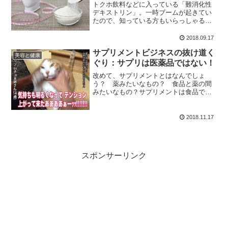
トクホ飲料などに入っている「難消化性
デキストリン」。一時ブームが起きてい
たので、知っている方もいらっしゃるか
と思います。今回はこの難消化性デキス
トリンとはなんぞや、というお話でも。
2018.09.17
ぶっちゃけトクホ飲料で摂取する必要な
サプリメントビジネスの抜け道く
いのです。
美容と健康
ぐり：サプリは医薬品ではない！
改めて、サプリメントとはなんでしょ
う？ 薬みたいなもの？ 食品と薬の間
みたいなもの？サプリメントは食品であ
って薬ではありません。今回はそんな、
サプリメントビジネスの抜け道について
お話しようと思います。CMは大半が嘘！
2018.11.17
スポンサーリンク