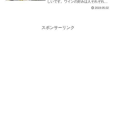
しいです。ワインの好みは人それぞれな
ので今一つ口に合わないこともありま
2019.05.02
す。カクテルにして、苦手な部分を緩和
して美味しく飲む、というのも、一つの
飲み方でしょう。
スポンサーリンク