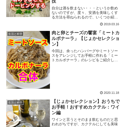
技
自分は酒を飲まない・・・というか飲め
ないのですが、度々、安酒を美味しくす
る方法を尋ねられるので、いくつか紹介
しておきます。それぞれ白ワイン、赤ワ
2019.03.16
イン、日本酒を科学的に美味しくする方
法です。自分は下戸なので試せませんが
肉と卵とチーズの饗宴「ミートカ
生活と科学
（笑）
ルボナーラ」【じょかセレクショ
ン】
今回は、余ったハンバーグやミートソー
スをアレンジしてお手軽に作れる「ミー
トカルボナーラ」のレシピをご紹介しま
しょう。余り物をちゃちゃっとアレンジ
して別の一品に仕立てられると、食生活
が豊かになりますよ。
2020.11.18
【じょかセレクション】おうちで
生活と科学
お手軽！おすすめカクテル：ワイ
ン編
ワインと言うとそのまま飲むものだと思
われがちですが、カクテルにしても美味