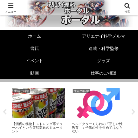
メニュー
検索
ホーム
アリエナイ科学メルマ
書籍
連載・科学監修
イベント
グッズ
動画
仕事のご相談
生活と科学
性差の科学
機
】
【酒税の怪物】ストロング系チュ
ヘルドクターくられの「正しい性
【機
ー
ーハイという突然変異のミュータ
教育」：子供の性を歪めてはなら
ズ
ント
ない