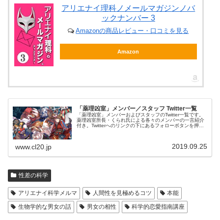
アリエナイ理科ノメールマガジンノバ
ックナンバー 3
Amazonの商品レビュー・口コミを見る
Amazon
「薬理凶室」メンバー／スタッフ Twitter一覧
「薬理凶室」メンバーおよびスタッフのTwitter一覧です。
薬理凶室所長・くられ氏による各々のメンバーの一言紹介
付き。Twitterへのリンクの下にあるフォローボタンを押す
とそのままフォローできます。
2019.09.25
www.cl20.jp
性差の科学
アリエナイ科学メルマ
人間性を見極めるコツ
本能
生物学的な男女の話
男女の相性
科学的恋愛指南講座