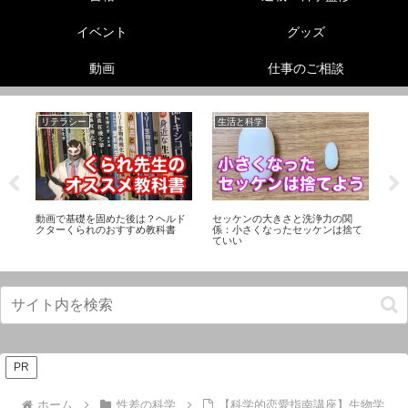
イベント
グッズ
動画
仕事のご相談
リテラシー
生活と科学
生
リ
動画で基礎を固めた後は？ヘルド
セッケンの大きさと洗浄力の関
怪
ス
クターくられのおすすめ教科書
係：小さくなったセッケンは捨て
び
ていい
PR
ホーム
性差の科学
【科学的恋愛指南講座】生物学