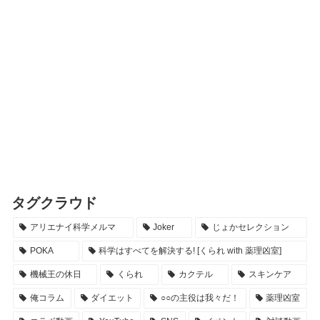
タグクラウド
アリエナイ科学メルマ
Joker
じょかセレクション
POKA
科学はすべてを解決する! [くられ with 薬理凶室]
機械王の休日
くられ
カクテル
スキンケア
俺コラム
ダイエット
○○の主役は我々だ！
薬理凶室