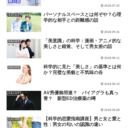
2019.07.22
パーソナルスペースとは何ぞや？心理
性差の科学
学的な相手との距離感の話
2018.05.31
「美意識」の科学：漫画・アニメ的な
性差の科学
美しさと錯覚、そして男女差の話
2018.09.11
科学的に見た「美しさ」の基準とは何
性差の科学
か？完璧な美貌と不気味の谷
2018.09.10
AV男優御用達？ バイアグラも真っ
性差の科学
青？ 新型ED治療薬の噂
2018.05.09
【科学的恋愛指南講座】男と女と愛と
性差の科学
性：男女の匂いの認識の違い