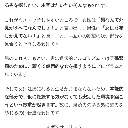
る男を探したい。本音はだいたいそんなもの
です。
これがミスマッチしやすいところで、女性は
「男なんて外
見がすべてなんでしょ！」
と言い出し、男性は
「女は財布
しか見てない！」
と嘆く、と。お互いの欲望の浅い部分を
見合うとそうなるわけです。
男のＤＮＡ、もとい、男の遺伝的アルゴリズムでは
子孫繁
殖のために、若くて健康的な女を捜すように
プログラムさ
れています。
そして女は妊婦になると生活がままならないため、
本能的
な部分で、仮に妊娠する気がなくても安定した環境を築こ
うという欲求が起きます。
故に、経済力のある男に魅力を
感じるのは普通なわけです。
スポンサーリンク