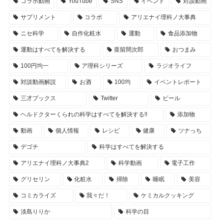
コラボ動画
YouTube
SNS
イベント
対談動画
サプリメント
コラボ
アリエナイ理科ノ大事典
ニセ科学
自作化粧水
運動
食品添加物
運動はすべてを解決する
亜留間次郎
おつまみ
100円均一
ア理科シリーズ
ラジオライフ
対談動画解説
お酒
100均
イベントレポート
三才ブックス
Twitter
ビール
ヘルドクターくられの科学はすべてを解決する!!
添加物
動画
個人情報
レシピ
健康
ツナっち
デゴチ
科学はすべてを解決する
アリエナイ理科ノ大事典2
科学動画
電子工作
グリセリン
化粧水
掃除
睡眠
美容
コミカライズ
我々だ！
ケミカルクッキング
淡島りりか
科学の目