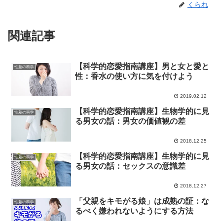
くられ
関連記事
【科学的恋愛指南講座】男と女と愛と
性差の科学
性：香水の使い方に気を付けよう
2019.02.12
【科学的恋愛指南講座】生物学的に見
性差の科学
る男女の話：男女の価値観の差
2018.12.25
【科学的恋愛指南講座】生物学的に見
性差の科学
る男女の話：セックスの意識差
2018.12.27
「父親をキモがる娘」は成熟の証：な
性差の科学
るべく嫌われないようにする方法