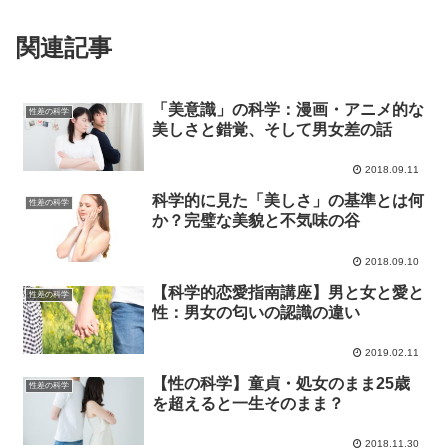
関連記事
「美意識」の科学：漫画・アニメ的な
性差の科学
美しさと錯覚、そして男女差の話
2018.09.11
科学的に見た「美しさ」の基準とは何
性差の科学
か？完璧な美貌と不気味の谷
2018.09.10
【科学的恋愛指南講座】男と女と愛と
性差の科学
性：男女の匂いの認識の違い
2019.02.11
【性の科学】童貞・処女のまま25歳
性差の科学
を超えると一生そのまま？
2018.11.30