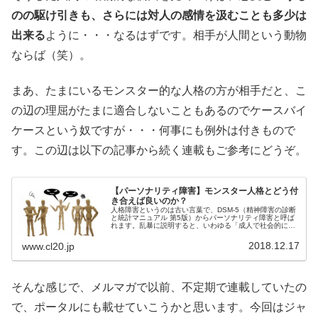
のの駆け引きも、さらには対人の感情を汲むことも多少は
出来る
ように・・・なるはずです。相手が人間という動物
ならば（笑）。
まあ、たまにいるモンスター的な人格の方が相手だと、こ
の辺の理屈がたまに適合しないこともあるのでケースバイ
ケースという奴ですが・・・何事にも例外は付きもので
す。この辺は以下の記事から続く連載もご参考にどうぞ。
【パーソナリティ障害】モンスター人格とどう付
き合えば良いのか？
人格障害というのは古い言葉で、DSM-5（精神障害の診断
と統計マニュアル 第5版）からパーソナリティ障害と呼ば
れます。乱暴に説明すると、いわゆる「成人で社会的に迷
惑をかけやすいやっかいな人格」。今回はそんなモンスタ
ーとの付き合い方の話です。
2018.12.17
www.cl20.jp
そんな感じで、メルマガで以前、不定期で連載していたの
で、ポータルにも載せていこうかと思います。今回はジャ