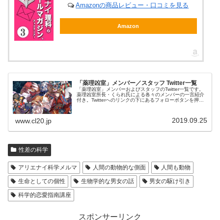
Amazonの商品レビュー・口コミを見る
Amazon
「薬理凶室」メンバー／スタッフ Twitter一覧
「薬理凶室」メンバーおよびスタッフのTwitter一覧です。
薬理凶室所長・くられ氏による各々のメンバーの一言紹介
付き。Twitterへのリンクの下にあるフォローボタンを押す
とそのままフォローできます。
2019.09.25
www.cl20.jp
性差の科学
アリエナイ科学メルマ
人間の動物的な側面
人間も動物
生命としての個性
生物学的な男女の話
男女の駆け引き
科学的恋愛指南講座
スポンサーリンク