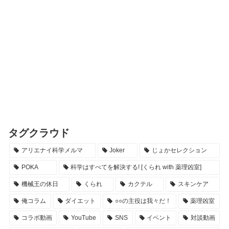
タグクラウド
アリエナイ科学メルマ
Joker
じょかセレクション
POKA
科学はすべてを解決する! [くられ with 薬理凶室]
機械王の休日
くられ
カクテル
スキンケア
俺コラム
ダイエット
○○の主役は我々だ！
薬理凶室
コラボ動画
YouTube
SNS
イベント
対談動画