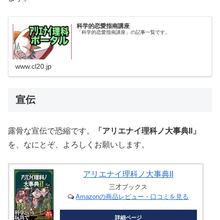
科学的恋愛指南講座
「科学的恋愛指南講座」の記事一覧です。
www.cl20.jp
宣伝
露骨な宣伝で恐縮です。
「アリエナイ理科ノ大事典II」
を、なにとぞ、よろしくお願いします。
アリエナイ理科ノ大事典II
三才ブックス
Amazonの商品レビュー・口コミを見る
詳細ページ