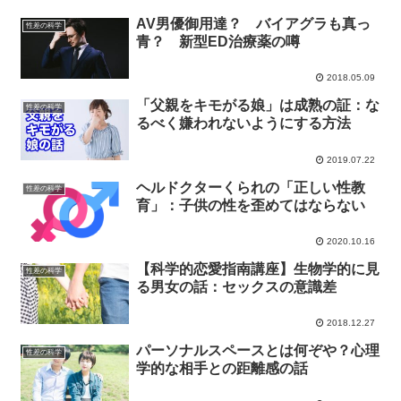
AV男優御用達？ バイアグラも真っ
性差の科学
青？ 新型ED治療薬の噂
2018.05.09
「父親をキモがる娘」は成熟の証：な
性差の科学
るべく嫌われないようにする方法
2019.07.22
ヘルドクターくられの「正しい性教
性差の科学
育」：子供の性を歪めてはならない
2020.10.16
【科学的恋愛指南講座】生物学的に見
性差の科学
る男女の話：セックスの意識差
2018.12.27
パーソナルスペースとは何ぞや？心理
性差の科学
学的な相手との距離感の話