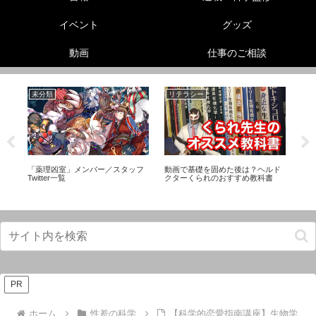
イベント
グッズ
動画
仕事のご相談
未分類
リテラシー
美
】
「薬理凶室」メンバー／スタッフ
動画で基礎を固めた後は？ヘルド
足
ー
Twitter一覧
クターくられのおすすめ教科書
ド
に
PR
ホーム
性差の科学
【科学的恋愛指南講座】生物学