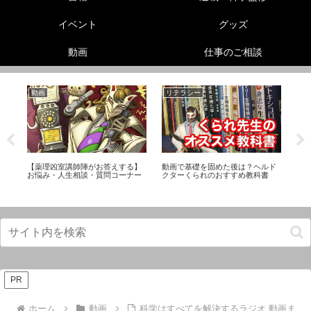
イベント
グッズ
動画
仕事のご相談
動画
リテラシー
生
ら
【薬理凶室講師陣がお答えする】
動画で基礎を固めた後は？ヘルド
怪
り
お悩み・人生相談・質問コーナー
クターくられのおすすめ教科書
び
PR
ホーム
動画
科学はすべてを解決するラジオ 動画ま