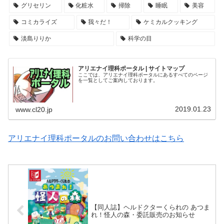
グリセリン
化粧水
掃除
睡眠
美容
コミカライズ
我々だ！
ケミカルクッキング
淡島りりか
科学の目
アリエナイ理科ポータル | サイトマップ
ここでは、アリエナイ理科ポータルにあるすべてのページ
を一覧としてご案内しております。
2019.01.23
www.cl20.jp
アリエナイ理科ポータルのお問い合わせはこちら
【同人誌】ヘルドクターくられの あつま
れ！怪人の森・委託販売のお知らせ