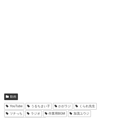
動画
YouTube
うるちまい子
かがラジ
くられ先生
ツナっち
ラジオ
作業用BGM
加茂ユウジ