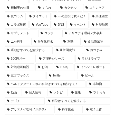
機械王の休日
くられ
カクテル
スキンケア
俺コラム
ダイエット
○○の主役は我々だ！
薬理凶室
コラボ動画
YouTube
SNS
イベント
対談動画
サプリメント
コラボ
アリエナイ理科ノ大事典
ニセ科学
自作化粧水
運動
食品添加物
運動はすべてを解決する
亜留間次郎
おつまみ
100円均一
ア理科シリーズ
ラジオライフ
対談動画解説
お酒
100均
イベントレポート
三才ブックス
Twitter
ビール
ヘルドクターくられの科学はすべてを解決する!!
添加物
動画
個人情報
レシピ
健康
ツナっち
デゴチ
科学はすべてを解決する
アリエナイ理科ノ大事典2
科学動画
電子工作