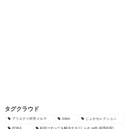
タグクラウド
アリエナイ科学メルマ
Joker
じょかセレクション
POKA
科学はすべてを解決する! [くられ with 薬理凶室]