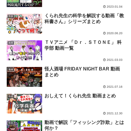
2023.01.04
くられ先生の科学を解説する動画「教
動画
科書さん」シリーズまとめ
2020.06.20
ＴＶアニメ 「Ｄｒ．ＳＴＯＮＥ」 科
動画
学部 動画一覧
2021.03.03
怪人酒場 FRIDAY NIGHT BAR 動画
動画
まとめ
2021.07.16
おしえて！くられ先生 動画まとめ
動画
2021.12.30
動画で解説「フィッシング詐欺」とは
動画
何か？