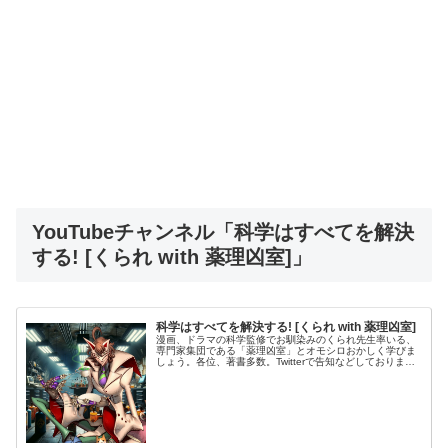
YouTubeチャンネル「科学はすべてを解決
する! [くられ with 薬理凶室]」
科学はすべてを解決する! [くられ with 薬理凶室]
漫画、ドラマの科学監修でお馴染みのくられ先生率いる、
専門家集団である「薬理凶室」とオモシロおかしく学びま
しょう。各位、著書多数。Twitterで告知などしておりま
す。（広報）（くられ）書籍（一部）仕事の連絡などは公
式サイト