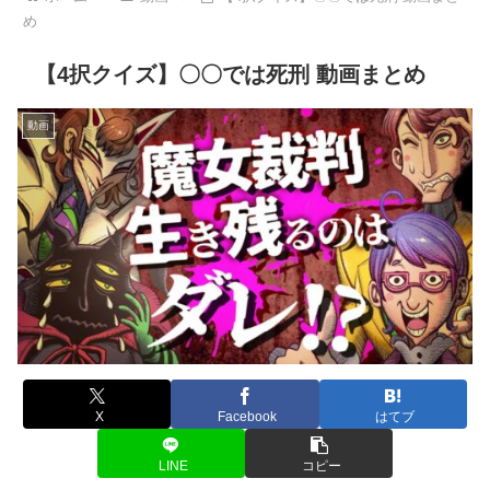
め
【4択クイズ】〇〇では死刑 動画まとめ
動画
X
Facebook
はてブ
LINE
コピー