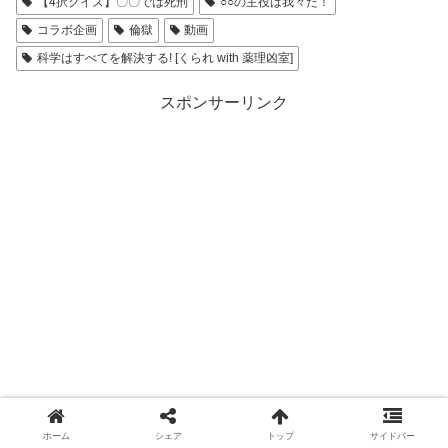
【4択クイズ】〇〇では死刑
○○の主役は我々だ！
コラボ企画
倫獄
動画
科学はすべてを解決する! [くられ with 薬理凶室]
スポンサーリンク
ホーム
シェア
トップ
サイドバー