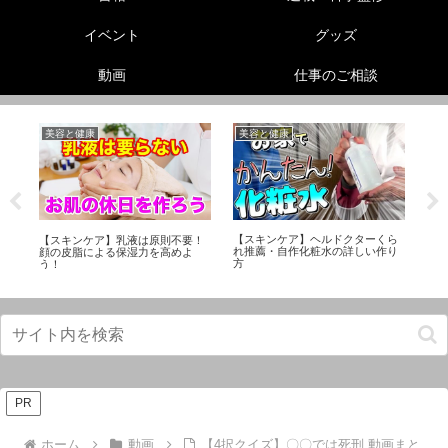
イベント
グッズ
動画
仕事のご相談
美容と健康
美容と健康
生
ル
足
【スキンケア】ヘルドクターくら
非
【スキンケア】乳液は原則不要！
れ推薦・自作化粧水の詳しい作り
エ
顔の皮脂による保湿力を高めよ
方
メ
う！
PR
ホーム
動画
【4択クイズ】〇〇では死刑 動画まと