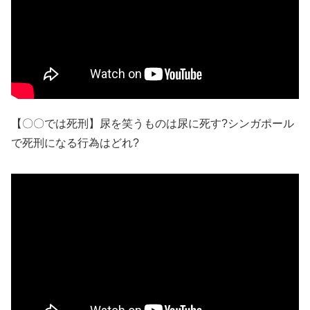
【〇〇では死刑】尿を笑うものは尿に死す?シンガポール
で死刑になる行為はどれ?