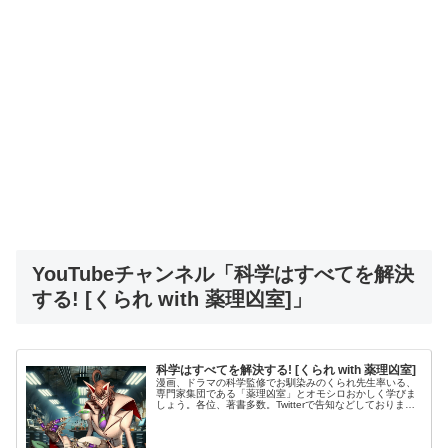
YouTubeチャンネル「科学はすべてを解決
する! [くられ with 薬理凶室]」
科学はすべてを解決する! [くられ with 薬理凶室]
漫画、ドラマの科学監修でお馴染みのくられ先生率いる、
専門家集団である「薬理凶室」とオモシロおかしく学びま
しょう。各位、著書多数。Twitterで告知などしておりま
す。（広報）（くられ）書籍（一部）仕事の連絡などは公
式サイト