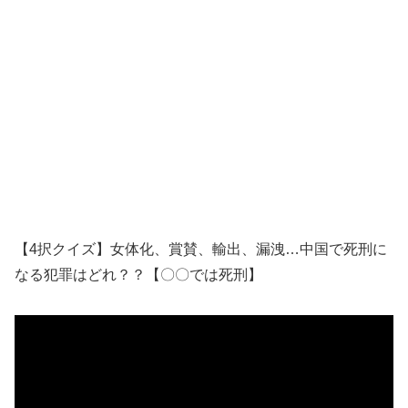
【4択クイズ】女体化、賞賛、輸出、漏洩…中国で死刑に
なる犯罪はどれ？？【〇〇では死刑】