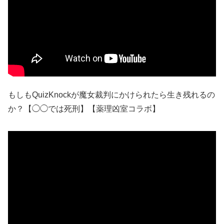
もしもQuizKnockが魔女裁判にかけられたら生き残れるの
か？【◯◯では死刑】【薬理凶室コラボ】