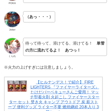
POKA
（あっ・・・）
Joker
待って待って、溶けてる、溶けてる！
単管
の方に流れてるよ！ あつっ！
くられ
※火力の上げすぎには注意しましょう。
【ヒルナンデス！で紹介】 FIRE
LIGHTERS 『ファイヤーライターズ』
たけだバーベキューさんご愛用！ マッ
チ型着火剤 火起こし ファイヤースター
ター セット 焚き火 キャンプ アウトドア 炭 薪スト
ーブ 便利グッズ ライター不要 燃焼継続 20本入り 3