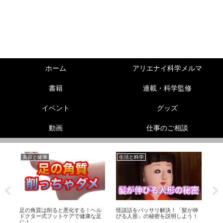
ホーム
アリエナイ科学メルマ
書籍
連載・科学監修
イベント
グッズ
動画
仕事のご相談
美容と健康
生活と科学
リ
！
足の角質は削ると悪化する！ヘル
怪談話をバッサリ解決！「髪が伸
熱
ドクター式フットケアで健康な足
びる人形」の秘密を説明しよう！
Ma
に！