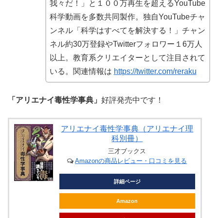
我々だ！」と１００万再生を超えるYouTube
科学動画を多数共同製作。独自YouTubeチャ
ンネル「科学はすべてを解決する！」チャン
ネル約30万登録やTwitterフォロワー１6万人
以上。教育系クリエイターとして注目されて
いる。関連情報は
https://twitter.com/reraku
「アリエナイ毒性学事典」
好評発売中です！
アリエナイ毒性学事典（アリエナイ理
科別冊）
三才ブックス
Amazonの商品レビュー・口コミを見る
詳細ページ
Amazon