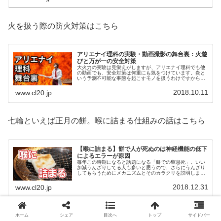
火を扱う際の防火対策はこちら
アリエナイ理科の実験・動画撮影の舞台裏：火遊
びと万が一の安全対策
大火力の実験は見栄えがしますが、アリエナイ理科でも他
の動画でも、安全対策は何重にも気をつけています。炎と
いう予測不可能な事態を起こすモノを扱うわけですから、
そこはおふざけでは済まされません。今回はそんな舞台裏
の話をご紹介。
2018.10.11
www.cl20.jp
七輪といえば正月の餅。喉に詰まる仕組みの話はこちら
【喉に詰まる】餅で人が死ぬのは神経機能の低下
によるエラーが原因
毎年この時期になると話題になる「餅での窒息死」。いい
加減うんざりしてる人も多いと思うので、さらにうんざり
してもらうためにメカニズムとそのカラクリを説明しまし
ょう（笑）。今回はいわゆる「嚥下障害」がテーマです。
2018.12.31
www.cl20.jp
オイルマッチを魔改造
ホーム
シェア
目次へ
トップ
サイドバー