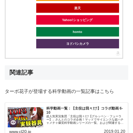
楽天
Yahoo!ショッピング
honto
ヨドバシカメラ
関連記事
ターボ花子が登場する科学動画の一覧記事はこちら
科学動画一覧：【主役は我々だ!】コラボ動画 6-
10
超人気実況集団「主役は我々だ!【グルッペン・フューラ
ー】」さんとのコラボ企画！マッドでサイエンスな超ハチ
ャメチャ爆笑科学動画シリーズの一覧、および関連するポ
ータル記事などをご紹介します。今回は第6回から第10回
まで。お楽しみください。
2019.01.20
www.cl20.jp