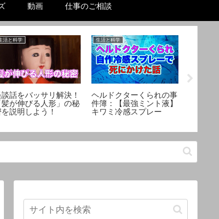
ズ
動画
仕事のご相談
生活と科学
生活と科学
美容と健康
怪談話をバッサリ解決！
ヘルドクターくられの事
【スキ
「髪が伸びる人形」の秘
件簿：【最強ミント液】
則不要
密を説明しよう！
キワミ冷感スプレー
保湿力