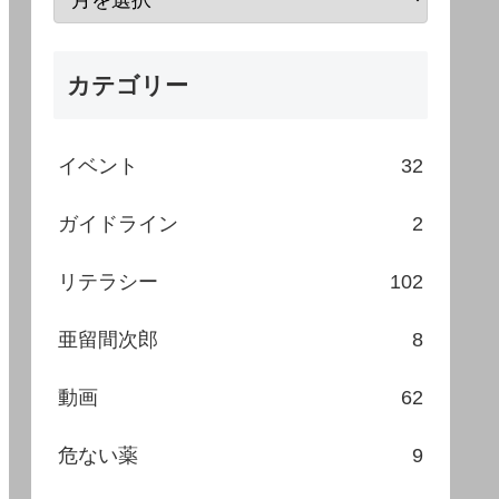
カテゴリー
イベント
32
ガイドライン
2
リテラシー
102
亜留間次郎
8
動画
62
危ない薬
9