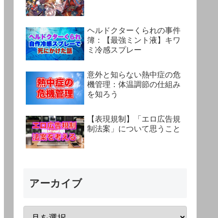
ヘルドクターくられの事件
簿：【最強ミント液】キワ
ミ冷感スプレー
意外と知らない熱中症の危
機管理：体温調節の仕組み
を知ろう
【表現規制】「エロ広告規
制法案」について思うこと
アーカイブ