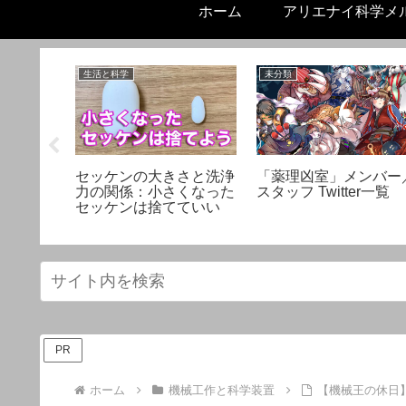
ホーム
アリエナイ科学メ
生活と科学
未分類
スリは実
セッケンの大きさと洗浄
「薬理凶室」メンバー
性にまつ
力の関係：小さくなった
スタッフ Twitter一覧
ト
セッケンは捨てていい
PR
ホーム
機械工作と科学装置
【機械王の休日