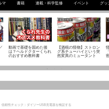
ルマ
書籍
連載・科学監修
イベント
グッ
リテラシー
生活と科学
／
動画で基礎を固めた後
【酒税の怪物】ストロン
は？ヘルドクターくられ
グ系チューハイという突
のおすすめ教科書
然変異のミュータント
】信頼性チェック：ダイソーUSB充電器を検証する