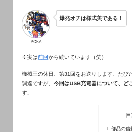
爆発オチは様式美である！
POKA
※実は
前回
から続いています（笑）
機械王の休日、第31回をお送りします。たび
調達ですが、
今回はUSB充電器について、ど
す。
目
部品の信