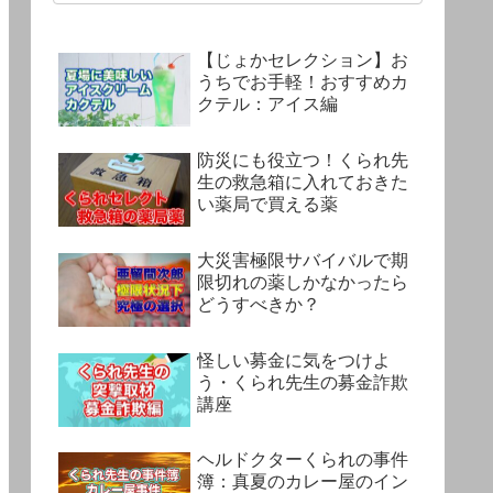
【じょかセレクション】お
うちでお手軽！おすすめカ
クテル：アイス編
防災にも役立つ！くられ先
生の救急箱に入れておきた
い薬局で買える薬
大災害極限サバイバルで期
限切れの薬しかなかったら
どうすべきか？
怪しい募金に気をつけよ
う・くられ先生の募金詐欺
講座
ヘルドクターくられの事件
簿：真夏のカレー屋のイン