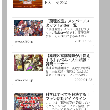
ド人 その２
「薬理凶室」メンバー／ス
タッフ Twitter一覧
「薬理凶室」メンバーおよびスタ
ッフのTwitter一覧です。薬理凶室
所長・くられ氏による各々のメン
バーの一言紹介付き。Twitterへの
2019.09.25
www.cl20.jp
リンクの下にあるフォローボタン
を押すとそのままフォローできま
す。
【薬理凶室講師陣がお答え
する】お悩み・人生相談・
質問コーナー
薬理凶室講師陣が、あなたのお悩
み・人生相談・質問に（たぶん）
答えてくれます。フォームからお
送りいただいた相談は、順次、動
2020.01.23
www.cl20.jp
画として公開される予定（時期未
定）！ どうぞお気軽にご質問く
ださい。
科学はすべてを解決する！
ファン活動ガイドライン
ここでは、薬理凶室が提供してい
るコンテンツの「ファン活動」に
ついてのガイドラインを示しま