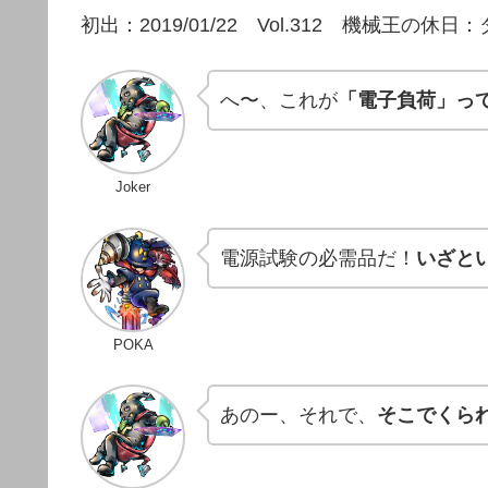
初出：2019/01/22 Vol.312 機械王の
へ〜、これが
「電子負荷」っ
Joker
電源試験の必需品だ！
いざと
POKA
あのー、それで、
そこでくら