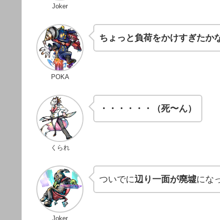
Joker
ちょっと負荷をかけすぎたか
POKA
・・・・・・（死〜ん）
くられ
ついでに
辺り一面が廃墟
にな
Joker