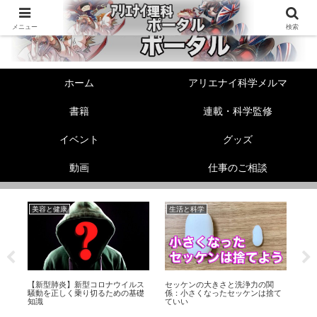
メニュー
検索
ホーム
アリエナイ科学メルマ
書籍
連載・科学監修
イベント
グッズ
動画
仕事のご相談
美容と健康
生活と科学
機
リ
【新型肺炎】新型コロナウイルス
セッケンの大きさと洗浄力の関
【機
ス
騒動を正しく乗り切るための基礎
係：小さくなったセッケンは捨て
ズ
知識
ていい