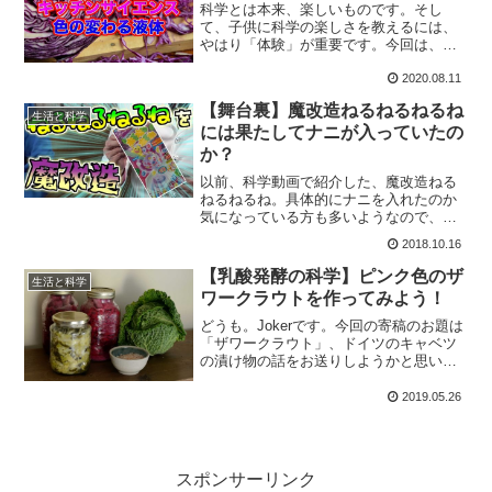
科学とは本来、楽しいものです。そし
て、子供に科学の楽しさを教えるには、
やはり「体験」が重要です。今回は、台
所にあるもの＋アルファ程度でできる、
2020.08.11
アリエナイ理科では扱えない「安全すぎ
る実験」を取り上げていこうと思いま
【舞台裏】魔改造ねるねるねるね
す。
生活と科学
には果たしてナニが入っていたの
か？
以前、科学動画で紹介した、魔改造ねる
ねるねるね。具体的にナニを入れたのか
気になっている方も多いようなので、こ
こでひとつ、ネタばらしをしていこうと
2018.10.16
思います。そんな訳で舞台裏にGO！
【乳酸発酵の科学】ピンク色のザ
生活と科学
ワークラウトを作ってみよう！
どうも。Jokerです。今回の寄稿のお題は
「ザワークラウト」、ドイツのキャベツ
の漬け物の話をお送りしようかと思いま
す。実はあれ、乳酸発酵を利用した漬け
物で、酢は一切使われていないのです。
2019.05.26
また、紫キャベツで作るととても色鮮や
かになります。
スポンサーリンク