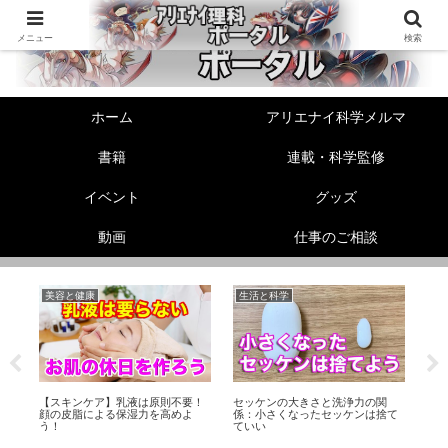
メニュー
検索
ホーム
アリエナイ科学メルマ
書籍
連載・科学監修
イベント
グッズ
動画
仕事のご相談
美容と健康
生活と科学
性
伸
【スキンケア】乳液は原則不要！
セッケンの大きさと洗浄力の関
精
！
顔の皮脂による保湿力を高めよ
係：小さくなったセッケンは捨て
か
う！
ていい