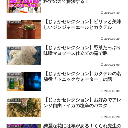
科学の力で解決する！
2019.04.30
【じょかセレクション】ピリッと美味
生活と科学
しいジンジャーエールとカクテル
2019.08.29
【じょかセレクション】野菜たっぷり
生活と科学
味噌マヨソース仕立ての茹で豚
2020.01.09
【じょかセレクション】カクテルの名
生活と科学
脇役「トニックウォーター」の話
2020.09.09
【じょかセレクション】お好みでアレ
生活と科学
ンジ自由・イカの塩辛のパスタ
2020.02.20
綺麗な花には毒がある！くられ先生の
生活と科学