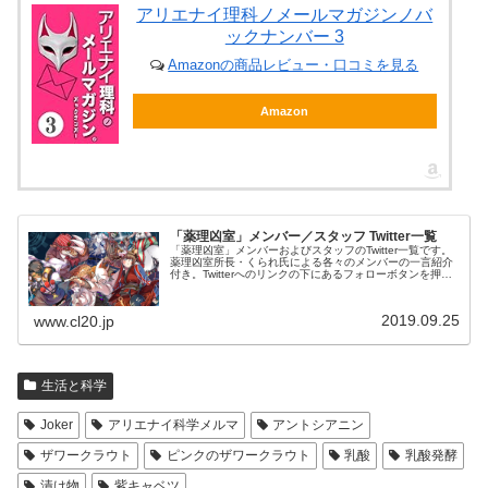
アリエナイ理科ノメールマガジンノバ
ックナンバー 3
Amazonの商品レビュー・口コミを見る
Amazon
「薬理凶室」メンバー／スタッフ Twitter一覧
「薬理凶室」メンバーおよびスタッフのTwitter一覧です。
薬理凶室所長・くられ氏による各々のメンバーの一言紹介
付き。Twitterへのリンクの下にあるフォローボタンを押す
とそのままフォローできます。
2019.09.25
www.cl20.jp
生活と科学
Joker
アリエナイ科学メルマ
アントシアニン
ザワークラウト
ピンクのザワークラウト
乳酸
乳酸発酵
漬け物
紫キャベツ