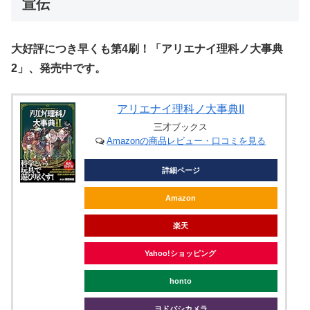
宣伝
大好評につき早くも第4刷！「アリエナイ理科ノ大事典
2」、発売中です。
アリエナイ理科ノ大事典II
三才ブックス
Amazonの商品レビュー・口コミを見る
詳細ページ
Amazon
楽天
Yahoo!ショッピング
honto
ヨドバシカメラ