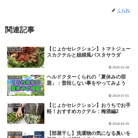
くられ
関連記事
【じょかセレクション】トマトジュー
生活と科学
スカクテルと娼婦風パスタサラダ
2020.02.28
ヘルドクターくられの「夏休みの宿
生活と科学
題」：普段しない事をやってみよう
2019.07.01
【じょかセレクション】おうちでお手
生活と科学
軽！おすすめカクテル：梅酒編2
2019.04.25
【部屋干し】洗濯物の気になる臭いを
生活と科学