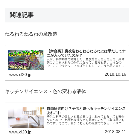
関連記事
ねるねるねるねの魔改造
【舞台裏】魔改造ねるねるねるねには果たしてナ
ニが入っていたのか？
以前、科学動画で紹介した、魔改造ねるねるねるね。具体
的にナニを入れたのか気になっている方も多いようなの
で、ここでひとつ、ネタばらしをしていこうと思います。
そんな訳で舞台裏にGO！
2018.10.16
www.cl20.jp
キッチンサイエンス・色の変わる液体
自由研究向け？子供と遊べるキッチンサイエンス
あれこれ
子供に科学の楽しさを教えるには、触っても食べても安全
なレベルで、色変わり液などを見せるのが手っ取り早いも
のです。そこで、台所にあるもの程度でできる、アリエナ
イ理科では扱えない「安全すぎる実験」を取り上げていこ
うかと思います。
2018.08.11
www.cl20.jp