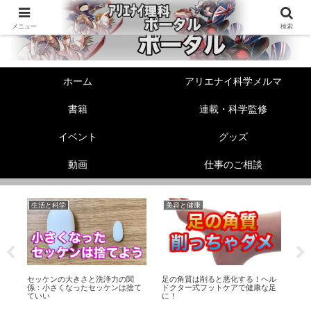
メニュー
検索
ホーム
アリエナイ科学メルマ
書籍
連載・科学監修
イベント
グッズ
動画
仕事のご相談
生活と科学
美容と健康
生
ド
セッケンの大きさと洗浄力の関
足の角質は削ると悪化する！ヘル
【
係：小さくなったセッケンは捨て
ドクター式フットケアで健康な足
ー
ていい
に！
ン