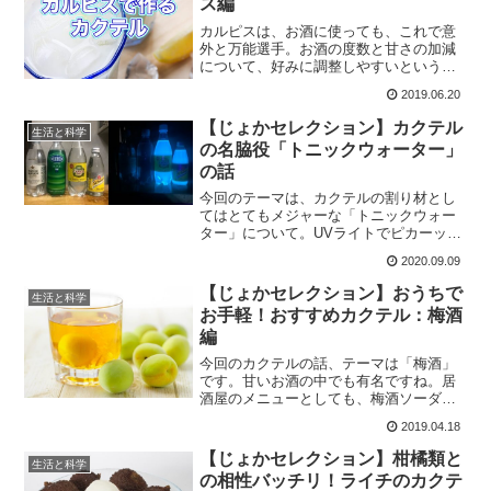
ス編
カルピスは、お酒に使っても、これで意
外と万能選手。お酒の度数と甘さの加減
について、好みに調整しやすいという利
点があるので、甘い物好きの友人がよく
2019.06.20
飲んでいたのを思い出します。そんな訳
で、今回はカルピスを使ったカクテルレ
【じょかセレクション】カクテル
生活と科学
シピをご紹介していきます
の名脇役「トニックウォーター」
の話
今回のテーマは、カクテルの割り材とし
てはとてもメジャーな「トニックウォー
ター」について。UVライトでピカーッと
青く光らせることもできるモノ、という
2020.09.09
印象をお持ちの方もいらっしゃるでしょ
う。そんなトニックを使ったカクテルを
【じょかセレクション】おうちで
生活と科学
ご紹介しmす。
お手軽！おすすめカクテル：梅酒
編
今回のカクテルの話、テーマは「梅酒」
です。甘いお酒の中でも有名ですね。居
酒屋のメニューとしても、梅酒ソーダや
梅酒のロックなんかは定番中の定番でし
2019.04.18
ょう。この梅酒にまつわるウンチクを一
渡りした後に、カクテルをご紹介してい
【じょかセレクション】柑橘類と
生活と科学
こうかと思います。
の相性バッチリ！ライチのカクテ