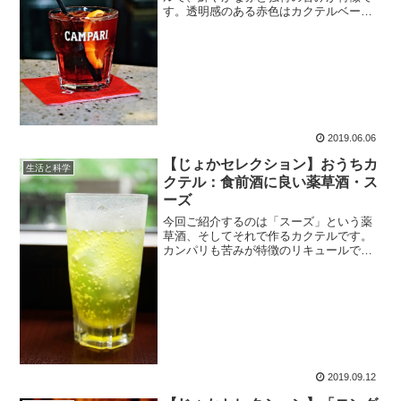
す。透明感のある赤色はカクテルベース
に使うのに非常に都合が良く、美しいカ
クテルに仕上がります。今回はのカンパ
リで作るカクテルについてご紹介してい
きます。
2019.06.06
【じょかセレクション】おうちカ
生活と科学
クテル：食前酒に良い薬草酒・ス
ーズ
今回ご紹介するのは「スーズ」という薬
草酒、そしてそれで作るカクテルです。
カンパリも苦みが特徴のリキュールでし
たが、それ以上に苦味が強く、甘みは控
えめで、独特な香りを持っているのが特
徴のスーズ。トニックウォーターで割る
のが定番です。
2019.09.12