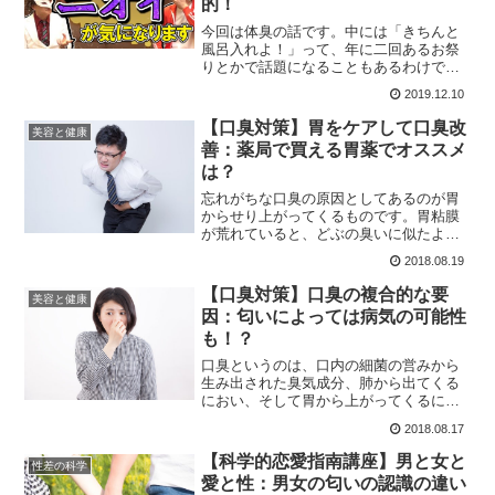
的！
今回は体臭の話です。中には「きちんと
風呂入れよ！」って、年に二回あるお祭
りとかで話題になることもあるわけです
が、そういう論外レベルのものはさてお
2019.12.10
き、きちんと清潔にしていても、気にな
るものは気になります。対策は何がいい
【口臭対策】胃をケアして口臭改
美容と健康
のでしょうか？
善：薬局で買える胃薬でオススメ
は？
忘れがちな口臭の原因としてあるのが胃
からせり上がってくるものです。胃粘膜
が荒れていると、どぶの臭いに似たよう
な内蔵臭とも言える、えも言われぬ不快
2018.08.19
な香りがしてきます。そこで今回は、薬
局で買える胃薬のオススメをご紹介しま
【口臭対策】口臭の複合的な要
美容と健康
す。
因：匂いによっては病気の可能性
も！？
口臭というのは、口内の細菌の営みから
生み出された臭気成分、肺から出てくる
におい、そして胃から上がってくるにお
いが総合して出来上がるものです。こう
2018.08.17
いった要因を知らずしてケアは出来ませ
んし、口臭や体臭から病気が発覚するこ
【科学的恋愛指南講座】男と女と
性差の科学
ともあります。
愛と性：男女の匂いの認識の違い