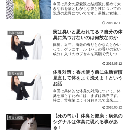
今回は男女の恋愛観と結婚観に極めて大
きな影を落としがちな愛と性についての
認識の差異についてです。男性と女性で
匂いについて認識の仕方が違う事があり
ますが、何故そうなったのか、という事
2019.02.11
から、人間の繁殖形態について触れてい
実は臭いと思われてる？自分の体
きます。
美容と健康
臭に気づけないのは何故なのか
体臭。近年、薔薇の香りとかなんとかい
って、ゲラニオール（バラの香りの安い
成分）入りのカプセルを高額で売りつけ
る、クソみたいなCMが自臭症を増やしそ
うな感じで流れていますが、それはとも
2018.05.12
あれ、まったく気にしなさすぎるのも問
体臭対策：香水使う前に生活習慣
題です。
美容と健康
見直して体をよく洗えよ！という
お話
今回は具体的な体臭の対策について。体
臭を減らすためには、まずは洗浄です。
特に、常在菌により分解されて出来上が
るのが加齢臭であれば、その分泌物自体
2018.05.12
を綺麗にしてしまえばいいわけです。
【死の匂い】体臭と健康：病気の
美容と健康
シグナルは体臭に現れる事があ
る！