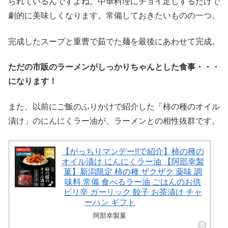
られているんですよね。中華料理にチョイ足しするだけで
劇的に美味しくなります。常備しておきたいものの一つ。
完成したスープと重曹で茹でた麺を最後にあわせて完成。
ただの市販のラーメンがしっかりちゃんとした食事・・・
になります！
また、以前にご飯のふりかけで紹介した「柿の種のオイル
漬け」のにんにくラー油が、ラーメンとの相性抜群です。
【がっちりマンデー!!で紹介】柿の種の
オイル漬け にんにくラー油 【阿部幸製
菓】新潟限定 柿の種 ザクザク 薬味 調
味料 常備 食べるラー油 ごはんのお供
ピリ辛 ガーリック 餃子 お茶漬け チャ
ーハン ギフト
阿部幸製菓