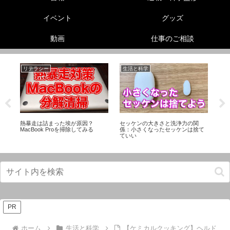
イベント
グッズ
動画
仕事のご相談
リテラシー
生活と科学
生
】
熱暴走は詰まった埃が原因？
セッケンの大きさと洗浄力の関
怪
ー
MacBook Proを掃除してみる
係：小さくなったセッケンは捨て
び
ていい
PR
ホーム
生活と科学
【ケミカルクッキング】ヘルド