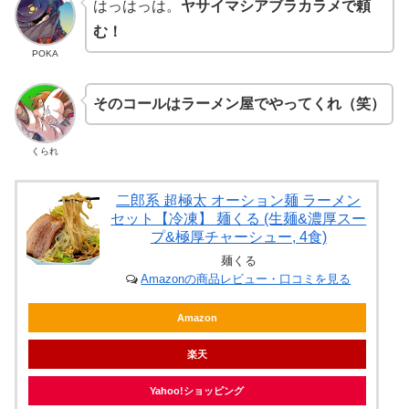
はっはっは。
ヤサイマシアブラカラメで頼
む！
POKA
そのコールはラーメン屋でやってくれ（笑）
くられ
二郎系 超極太 オーション麺 ラーメン
セット【冷凍】 麺くる (生麺&濃厚スー
プ&極厚チャーシュー, 4食)
麺くる
Amazonの商品レビュー・口コミを見る
Amazon
楽天
Yahoo!ショッピング