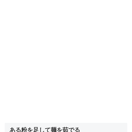
ある粉を足して麺を茹でる