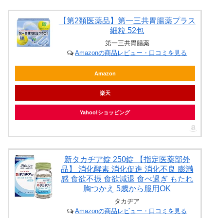
【第2類医薬品】第一三共胃腸薬プラス
細粒 52包
第一三共胃腸薬
Amazonの商品レビュー・口コミを見る
Amazon
楽天
Yahoo!ショッピング
新タカヂア錠 250錠 【指定医薬部外
品】 消化酵素 消化促進 消化不良 膨満
感 食欲不振 食欲減退 食べ過ぎ もたれ
胸つかえ 5歳から服用OK
タカヂア
Amazonの商品レビュー・口コミを見る