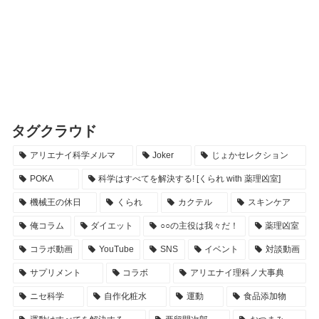
タグクラウド
アリエナイ科学メルマ
Joker
じょかセレクション
POKA
科学はすべてを解決する! [くられ with 薬理凶室]
機械王の休日
くられ
カクテル
スキンケア
俺コラム
ダイエット
○○の主役は我々だ！
薬理凶室
コラボ動画
YouTube
SNS
イベント
対談動画
サプリメント
コラボ
アリエナイ理科ノ大事典
ニセ科学
自作化粧水
運動
食品添加物