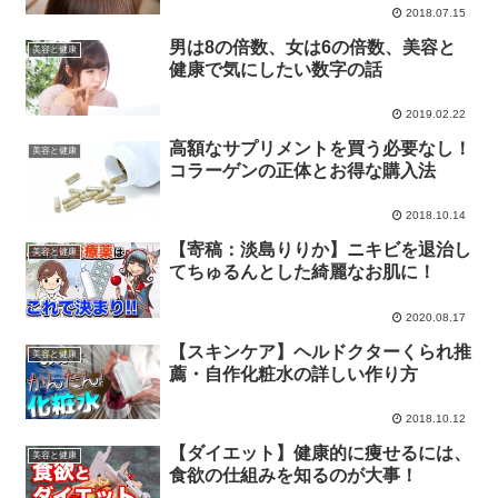
2018.07.15
男は8の倍数、女は6の倍数、美容と
美容と健康
健康で気にしたい数字の話
2019.02.22
高額なサプリメントを買う必要なし！
美容と健康
コラーゲンの正体とお得な購入法
2018.10.14
【寄稿：淡島りりか】ニキビを退治し
美容と健康
てちゅるんとした綺麗なお肌に！
2020.08.17
【スキンケア】ヘルドクターくられ推
美容と健康
薦・自作化粧水の詳しい作り方
2018.10.12
【ダイエット】健康的に痩せるには、
美容と健康
食欲の仕組みを知るのが大事！