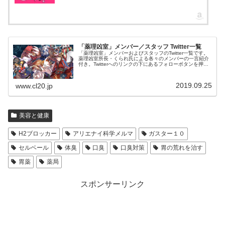
「薬理凶室」メンバー／スタッフ Twitter一覧
「薬理凶室」メンバーおよびスタッフのTwitter一覧です。
薬理凶室所長・くられ氏による各々のメンバーの一言紹介
付き。Twitterへのリンクの下にあるフォローボタンを押す
とそのままフォローできます。
2019.09.25
www.cl20.jp
美容と健康
H2ブロッカー
アリエナイ科学メルマ
ガスター１０
セルベール
体臭
口臭
口臭対策
胃の荒れを治す
胃薬
薬局
スポンサーリンク