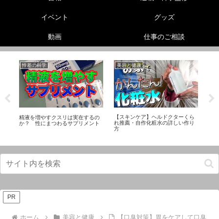
イベント
グッズ
動画
仕事のご相談
性差の科学
美容と健康
動
【スキンケア】ヘルドクターくら
精液を増やすクスリは実在するの
【
れ推薦・自作化粧水の詳しい作り
か？ 性にまつわるサプリメント
お
方
PR
ホーム
美容と健康
【口臭対策】胃をケアして口臭