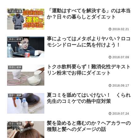
「運動はすべてを解決する」のは本当
美容と健康
か？日々の暮らしとダイエット
2019.02.21
事によってはメタボよりヤバい？ロコ
美容と健康
モシンドロームに気を付けよう！
2018.07.09
トクホ飲料要らず！難消化性デキスト
美容と健康
リン粉末でお得にダイエット
2018.09.17
夏コミを舐めてはいけない！ くられ
美容と健康
先生のコミケでの熱中症対策
2019.07.24
髪を染めると痛むのか？ヘアカラーの
美容と健康
種類と髪へのダメージの話