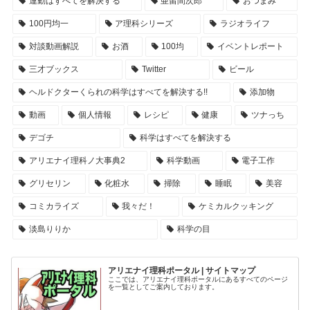
運動はすべてを解決する
亜留間次郎
おつまみ
100円均一
ア理科シリーズ
ラジオライフ
対談動画解説
お酒
100均
イベントレポート
三才ブックス
Twitter
ビール
ヘルドクターくられの科学はすべてを解決する!!
添加物
動画
個人情報
レシピ
健康
ツナっち
デゴチ
科学はすべてを解決する
アリエナイ理科ノ大事典2
科学動画
電子工作
グリセリン
化粧水
掃除
睡眠
美容
コミカライズ
我々だ！
ケミカルクッキング
淡島りりか
科学の目
アリエナイ理科ポータル | サイトマップ
ここでは、アリエナイ理科ポータルにあるすべてのページ
を一覧としてご案内しております。