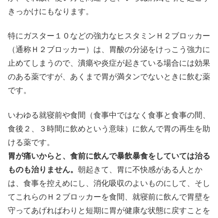
きっかけにもなります。
特にガスター１０などの強力なヒスタミンＨ２ブロッカー
（通称Ｈ２ブロッカー）は、胃酸の分泌をけっこう強力に
止めてしまうので、潰瘍や炎症が起きている場合には効果
のある薬ですが、あくまで胃が満タンでないときに飲む薬
です。
いわゆる就寝前や食間（食事中ではなく食事と食事の間、
食後２、３時間に飲めという意味）に飲んで胃の再生を助
ける薬です。
胃が痛いからと、食前に飲んで暴飲暴食をしていては治る
ものも治りません。
朝起きて、胃に不快感がある人とか
は、食事を控えめにし、消化吸収のよいものにして、そし
てこれらのＨ２ブロッカーを食間、就寝前に飲んで胃壁を
守ってあげればわりと短期に胃が健康な状態に戻すことを