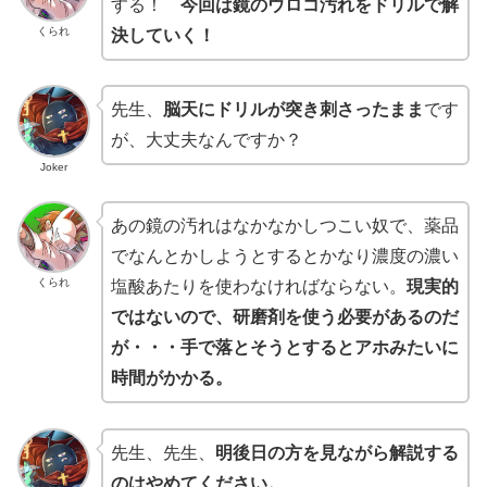
する！
今回は鏡のウロコ汚れをドリルで解
くられ
決していく！
先生、
脳天にドリルが突き刺さったまま
です
が、大丈夫なんですか？
Joker
あの鏡の汚れはなかなかしつこい奴で、薬品
でなんとかしようとするとかなり濃度の濃い
くられ
塩酸あたりを使わなければならない。
現実的
ではないので、研磨剤を使う必要があるのだ
が・・・手で落とそうとするとアホみたいに
時間がかかる。
先生、先生、
明後日の方を見ながら解説する
のはやめてください。