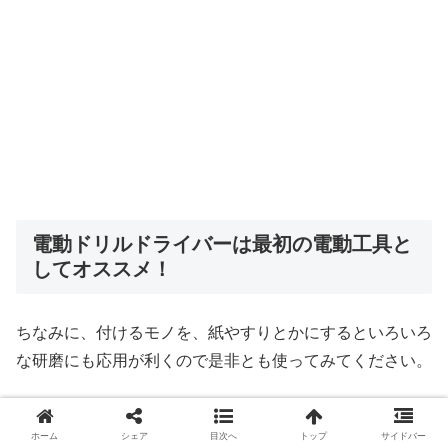
電動ドリルドライバーは最初の電動工具と
してオススメ！
ちなみに、付けるモノを、紙やすりとかにするといろいろ
な研磨にも応用が利くので是非とも使ってみてください。
え？ 電動ドリルがない？ ホムセンで2、3千円のモノ
でもいいですし、ちゃんとしたのを長く使うなら（バッテ
ホーム
シェア
目次へ
トップ
サイドバー