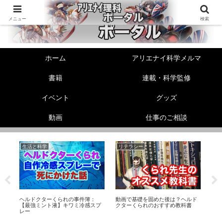
メニュー
検索
ホーム
アリエナイ科学メルマ
書籍
連載・科学監修
イベント
グッズ
動画
仕事のご相談
生活と科学
リテラシー
美
【
ュ
ヘルドクターくられの事件簿：
動画で基礎を固めた後は？ヘルド
れ
タ
【最強ミント液】キワミ冷感スプ
クターくられのおすすめ教科書
方
レー