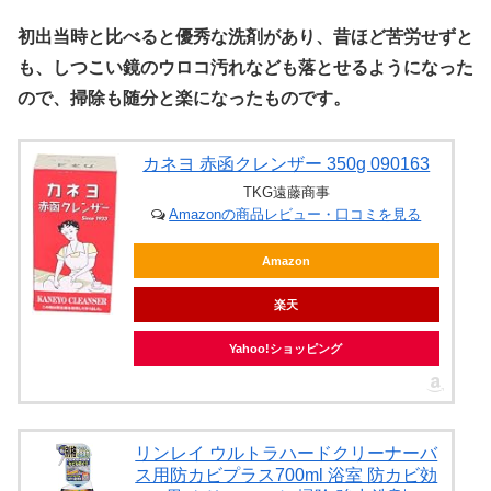
初出当時と比べると優秀な洗剤があり、昔ほど苦労せずと
も、しつこい鏡のウロコ汚れなども落とせるようになった
ので、掃除も随分と楽になったものです。
カネヨ 赤函クレンザー 350g 090163
TKG遠藤商事
Amazonの商品レビュー・口コミを見る
Amazon
楽天
Yahoo!ショッピング
リンレイ ウルトラハードクリーナーバ
ス用防カビプラス700ml 浴室 防カビ効