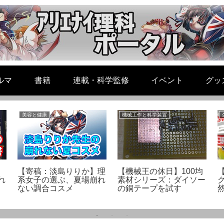
ルマ
書籍
連載・科学監修
イベント
グッ
美容と健康
機械工作と科学装置
【寄稿：淡島りりか】理
【機械王の休日】100均
れ
系女子の選ぶ、夏場崩れ
素材シリーズ：ダイソー
ない調合コスメ
の銅テープを試す