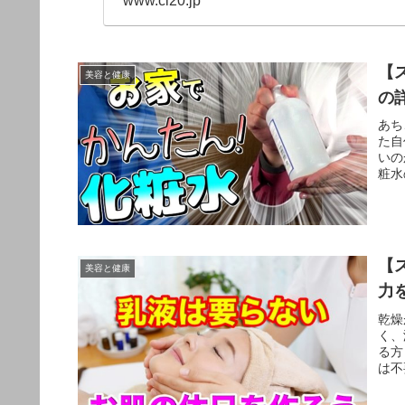
www.cl20.jp
【
美容と健康
の
あち
た自
いの
粧水
【
美容と健康
力
乾燥
く、
る方
は不