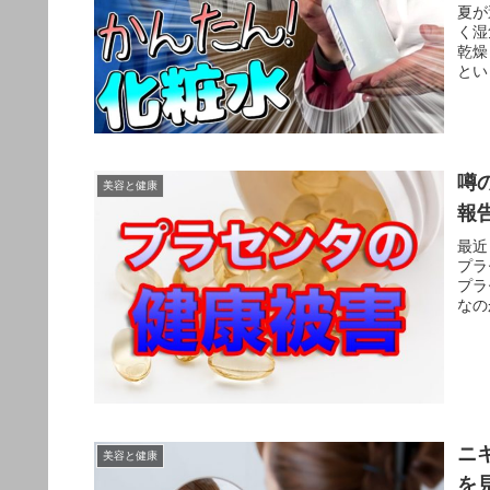
夏が
く湿
乾燥
とい
噂
美容と健康
報
最近
プラ
プラ
なの
ニ
美容と健康
を