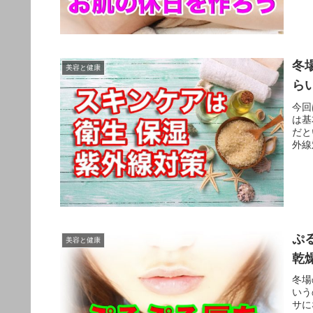
冬
美容と健康
ら
今回
は基
だと
外線
ぷ
美容と健康
乾
冬場
いう
サに