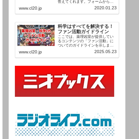
答えてくれます。フォームからお
送りいただいた相談は、順次、動
2020.01.23
www.cl20.jp
画として公開される予定（時期未
定）！ どうぞお気軽にご質問く
ださい。
科学はすべてを解決する！
ファン活動ガイドライン
ここでは、薬理凶室が提供してい
るコンテンツの「ファン活動」に
ついてのガイドラインを示しま
す。ご利用の場合は当ガイドライ
2025.05.23
www.cl20.jp
ンを遵守して頂けますよう、よろ
しくお願い申し上げます。