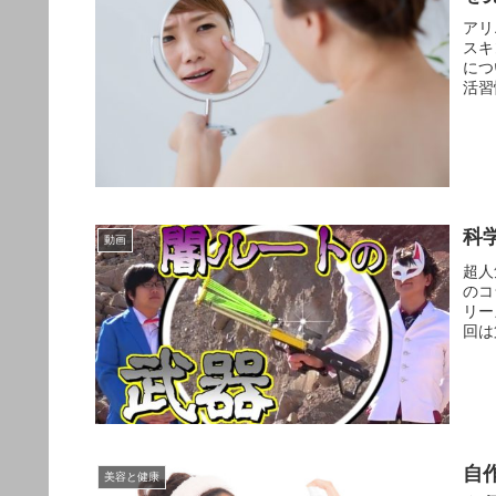
アリ
スキ
につ
活習
科
動画
超人
のコ
リー
回は
自
美容と健康