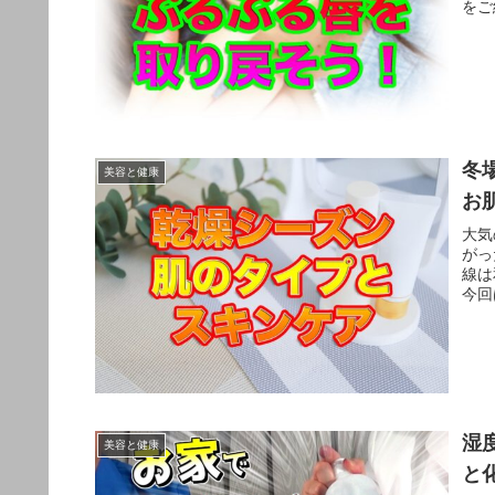
をご
冬
美容と健康
お
大気
がっ
線は
今回
湿
美容と健康
と