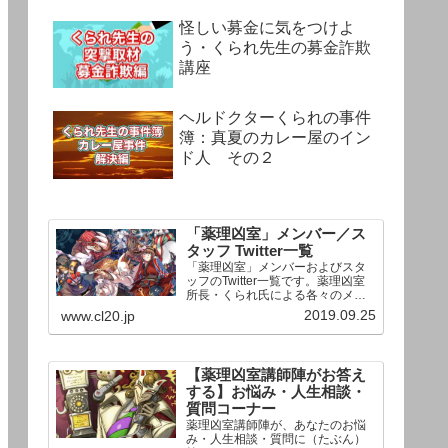
怪しい募金に気をつけよ
う・くられ先生の募金詐欺
講座
ヘルドクターくられの事件
簿：真夏のカレー屋のイン
ド人 その２
「薬理凶室」メンバー／ス
タッフ Twitter一覧
「薬理凶室」メンバーおよびスタ
ッフのTwitter一覧です。薬理凶室
所長・くられ氏による各々のメン
バーの一言紹介付き。Twitterへの
2019.09.25
www.cl20.jp
リンクの下にあるフォローボタン
を押すとそのままフォローできま
す。
【薬理凶室講師陣がお答え
する】お悩み・人生相談・
質問コーナー
薬理凶室講師陣が、あなたのお悩
み・人生相談・質問に（たぶん）