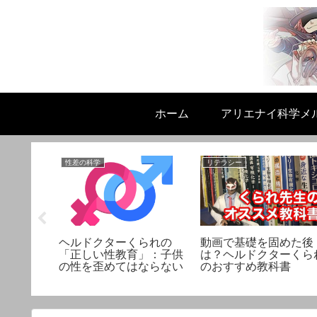
ホーム
アリエナイ科学メ
性差の科学
リテラシー
スリは実
ヘルドクターくられの
動画で基礎を固めた後
性にまつ
「正しい性教育」：子供
は？ヘルドクターくら
ト
の性を歪めてはならない
のおすすめ教科書