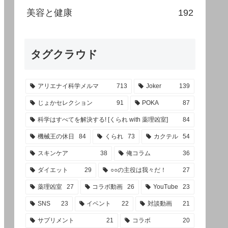
美容と健康
192
タグクラウド
アリエナイ科学メルマ
713
Joker
139
じょかセレクション
91
POKA
87
科学はすべてを解決する! [くられ with 薬理凶室]
84
機械王の休日
84
くられ
73
カクテル
54
スキンケア
38
俺コラム
36
ダイエット
29
○○の主役は我々だ！
27
薬理凶室
27
コラボ動画
26
YouTube
23
SNS
23
イベント
22
対談動画
21
サプリメント
21
コラボ
20