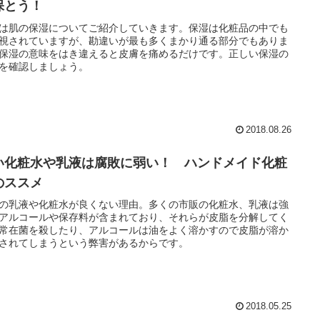
保とう！
は肌の保湿についてご紹介していきます。保湿は化粧品の中でも
視されていますが、勘違いが最も多くまかり通る部分でもありま
保湿の意味をはき違えると皮膚を痛めるだけです。正しい保湿の
を確認しましょう。
2018.08.26
い化粧水や乳液は腐敗に弱い！ ハンドメイド化粧
のススメ
の乳液や化粧水が良くない理由。多くの市販の化粧水、乳液は強
アルコールや保存料が含まれており、それらが皮脂を分解してく
常在菌を殺したり、アルコールは油をよく溶かすので皮脂が溶か
されてしまうという弊害があるからです。
2018.05.25