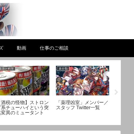
ズ
動画
仕事のご相談
生活と科学
未分類
生活と科学
【酒税の怪物】ストロン
「薬理凶室」メンバー／
非常食
グ系チューハイという突
スタッフ Twitter一覧
う！ア
然変異のミュータント
急時対