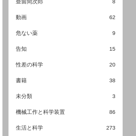
亜留間次郎
8
動画
62
危ない薬
9
告知
15
性差の科学
20
書籍
38
未分類
3
機械工作と科学装置
86
生活と科学
273