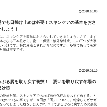
2018.10.06
場でも日焼け止めは必要！スキンケアの基本をおさ
いしよう！
は、スキンケアを簡単におさらいしていきましょう。さて、まず
本となる三本柱から。衛生・保湿・紫外線対策、この三つが大事
いう話です。特に見過ごされがちなのですが、冬場であっても紫
対策は重要です。
2019.02.19
るぷる唇を取り戻す裏技！：潤いを取り戻す冬場の
燥対策
の乾燥対策。スキンケアであれば自作化粧水をおすすめする、と
のはいつもの事ですが、今回は「唇」について。乾燥してガサガ
なってしまった唇を、ほんの2、3日でぷるぷるに戻すための裏技