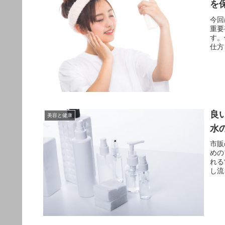
を
今回
重要
す。
仕方
良
美容と健康
水
市販
めの
れる
し流