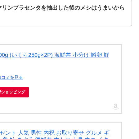
マリンプラセンタを抽出した後のメシはうまいから
0g (いくら250g×2P) 海鮮丼 小分け 鱒卵 鮮
口コミを見る
oo!ショッピング
ゼント 人気 男性 内祝 お取り寄せ グルメ ギ