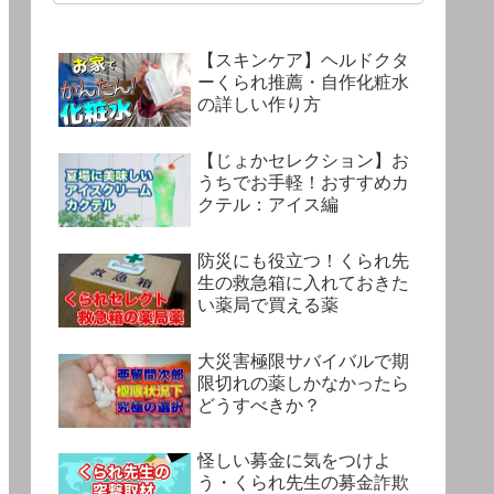
【スキンケア】ヘルドクタ
ーくられ推薦・自作化粧水
の詳しい作り方
【じょかセレクション】お
うちでお手軽！おすすめカ
クテル：アイス編
防災にも役立つ！くられ先
生の救急箱に入れておきた
い薬局で買える薬
大災害極限サバイバルで期
限切れの薬しかなかったら
どうすべきか？
怪しい募金に気をつけよ
う・くられ先生の募金詐欺