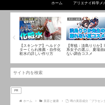
ホーム
アリエナイ科学メ
美容と健康
美容と健康
リ解決！
【スキンケア】ヘルドク
【寄稿：淡島りりか】
形」の秘
ターくられ推薦・自作化
系女子の選ぶ、夏場崩
！
粧水の詳しい作り方
ない調合コスメ
PR
ホーム
美容と健康
噂の美容成分「プラセン