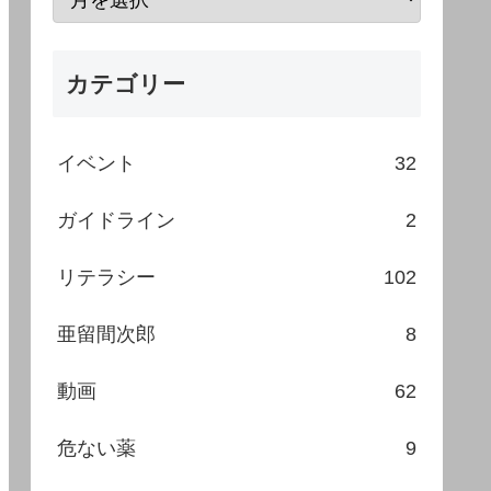
カテゴリー
イベント
32
ガイドライン
2
リテラシー
102
亜留間次郎
8
動画
62
危ない薬
9