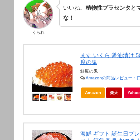
いいね。
植物性プラセンタと
な！
くられ
ます いくら 醤油漬け 50
度の鬼
鮮度の鬼
Amazonの商品レビュー・
Amazon
楽天
Yah
海鮮 ギフト 誕生日プレ