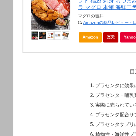
フト 福袋 刺身 おつまみ
ラ マグロ 本鮪 海鮮三色
マグロの吉井
Amazonの商品レビュー・
Amazon
楽天
Yah
目
プラセンタに効果
プラセンタ＝哺乳
実際に売られてい
プラセンタ配合サ
プラセンタサプリ
植物性・海洋性プ