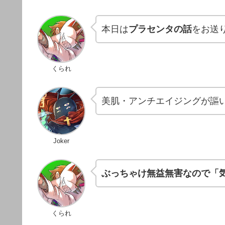
本日は
プラセンタの話
をお送
くられ
美肌・アンチエイジングが謳
Joker
ぶっちゃけ無益無害なので「
くられ