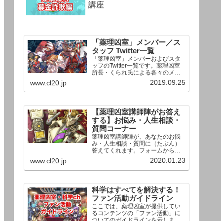
講座
「薬理凶室」メンバー／ス
タッフ Twitter一覧
「薬理凶室」メンバーおよびスタ
ッフのTwitter一覧です。薬理凶室
所長・くられ氏による各々のメン
バーの一言紹介付き。Twitterへの
2019.09.25
www.cl20.jp
リンクの下にあるフォローボタン
を押すとそのままフォローできま
す。
【薬理凶室講師陣がお答え
する】お悩み・人生相談・
質問コーナー
薬理凶室講師陣が、あなたのお悩
み・人生相談・質問に（たぶん）
答えてくれます。フォームからお
送りいただいた相談は、順次、動
2020.01.23
www.cl20.jp
画として公開される予定（時期未
定）！ どうぞお気軽にご質問く
ださい。
科学はすべてを解決する！
ファン活動ガイドライン
ここでは、薬理凶室が提供してい
るコンテンツの「ファン活動」に
ついてのガイドラインを示しま