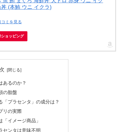
 魚 鮪 まぐろ 海鮮丼 大トロ 赤身 ウニ イク
丼 (本鮪 ウニ イクラ)
口コミを見る
oo!ショッピング
次
はあるのか？
類の胎盤
る「プラセンタ」の成分は？
プリの実際
は「イメージ商品」
ラセンタは意味不明