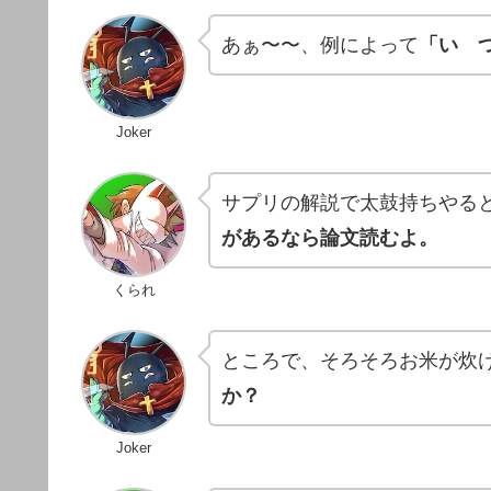
あぁ〜〜、例によって
「い 
Joker
サプリの解説で太鼓持ちやる
があるなら論文読むよ。
くられ
ところで、そろそろお米が炊
か？
Joker