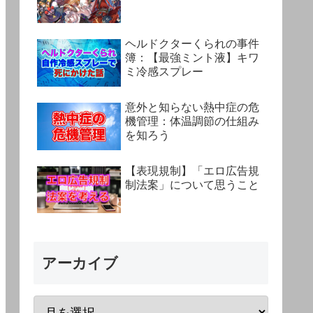
ヘルドクターくられの事件
簿：【最強ミント液】キワ
ミ冷感スプレー
意外と知らない熱中症の危
機管理：体温調節の仕組み
を知ろう
【表現規制】「エロ広告規
制法案」について思うこと
アーカイブ