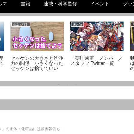
ルマ
書籍
連載・科学監修
イベント
グッ
生活と科学
未分類
理
セッケンの大きさと洗浄
「薬理凶室」メンバー／
れ
力の関係：小さくなった
スタッフ Twitter一覧
セッケンは捨てていい
タ」の正体：化粧品には被害報告も！