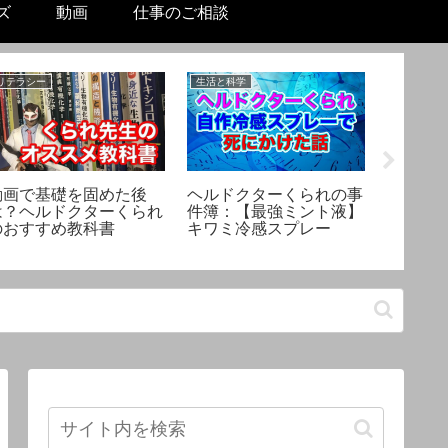
ズ
動画
仕事のご相談
リテラシー
生活と科学
生活と科学
動画で基礎を固めた後
ヘルドクターくられの事
【酒税
は？ヘルドクターくられ
件簿：【最強ミント液】
グ系チ
のおすすめ教科書
キワミ冷感スプレー
然変異