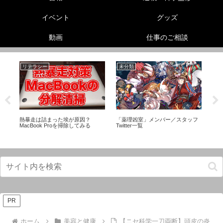
イベント
グッズ
動画
仕事のご相談
リテラシー
未分類
性
熱暴走は詰まった埃が原因？
「薬理凶室」メンバー／スタッフ
ヘ
プ
MacBook Proを掃除してみる
Twitter一覧
教
な
PR
ホーム
美容と健康
【ニセ科学一刀両断】頭皮の炎