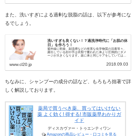
また、洗いすぎによる過剰な脱脂の話は、以下が参考にな
るでしょう。
洗いすぎも良くない！？過洗浄時代に「お肌の休
日」を作ろう！
紫外線に乾燥、副流煙などの有害な化学物質の沈着等々、
露出している顔や手は衣類で覆われた体より圧倒的にダメ
ージが大きくなります。故に体と同じケアをしていては、
という話なのですが、しかしだからといって、過度に洗い
すぎるのにも問題があります。
2018.09.03
www.cl20.jp
ちなみに、シャンプーの成分の話など、もろもろ拙著で詳
しく解説しております。
薬局で買うべき薬、買ってはいけない
薬 よく効く! 得する! 市販薬早わかりガ
イド
ディスカヴァー・トゥエンティワン
Amazonの商品レビュー・口コミを見る