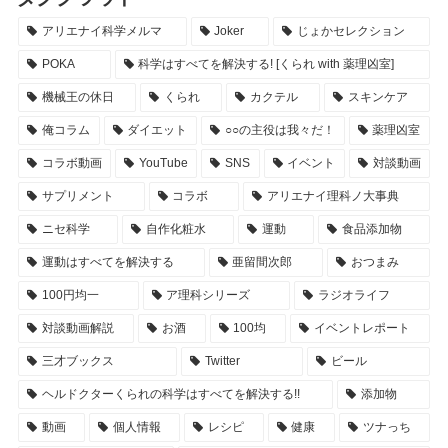
アリエナイ科学メルマ
Joker
じょかセレクション
POKA
科学はすべてを解決する! [くられ with 薬理凶室]
機械王の休日
くられ
カクテル
スキンケア
俺コラム
ダイエット
○○の主役は我々だ！
薬理凶室
コラボ動画
YouTube
SNS
イベント
対談動画
サプリメント
コラボ
アリエナイ理科ノ大事典
ニセ科学
自作化粧水
運動
食品添加物
運動はすべてを解決する
亜留間次郎
おつまみ
100円均一
ア理科シリーズ
ラジオライフ
対談動画解説
お酒
100均
イベントレポート
三才ブックス
Twitter
ビール
ヘルドクターくられの科学はすべてを解決する!!
添加物
動画
個人情報
レシピ
健康
ツナっち