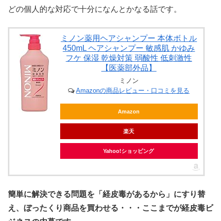
どの個人的な対応で十分になんとかなる話です。
ミノン薬用ヘアシャンプー 本体ボトル
450mL ヘアシャンプー 敏感肌 かゆみ
フケ 保湿 乾燥対策 弱酸性 低刺激性
【医薬部外品】
ミノン
Amazonの商品レビュー・口コミを見る
Amazon
楽天
Yahoo!ショッピング
簡単に解決できる問題を「経皮毒があるから」にすり替
え、ぼったくり商品を買わせる・・・ここまでが経皮毒ビ