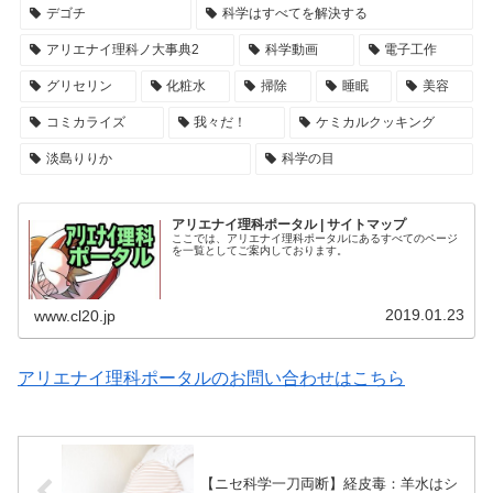
デゴチ
科学はすべてを解決する
アリエナイ理科ノ大事典2
科学動画
電子工作
グリセリン
化粧水
掃除
睡眠
美容
コミカライズ
我々だ！
ケミカルクッキング
淡島りりか
科学の目
アリエナイ理科ポータル | サイトマップ
ここでは、アリエナイ理科ポータルにあるすべてのページ
を一覧としてご案内しております。
2019.01.23
www.cl20.jp
アリエナイ理科ポータルのお問い合わせはこちら
【ニセ科学一刀両断】経皮毒：羊水はシ