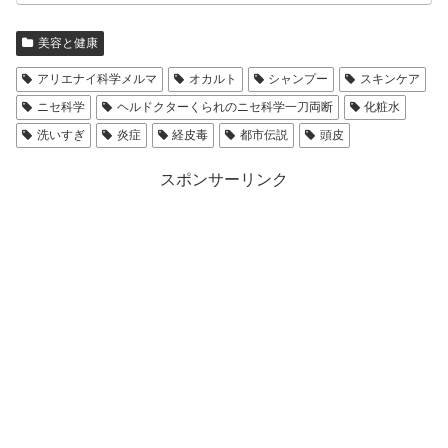
美容と健康
アリエナイ科学メルマ
オカルト
シャンプー
スキンケア
ニセ科学
ヘルドクターくられのニセ科学一刀両断
化粧水
洗いすぎ
炎症
経皮毒
都市伝説
頭皮
スポンサーリンク