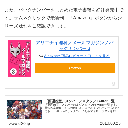
また、バックナンバーをまとめた電子書籍も好評発売中で
す。サムネクリックで最新刊、「Amazon」ボタンからシ
リーズ既刊をご確認できます。
アリエナイ理科ノメールマガジンノバ
ックナンバー 3
Amazonの商品レビュー・口コミを見る
Amazon
「薬理凶室」メンバー／スタッフ Twitter一覧
「薬理凶室」メンバーおよびスタッフのTwitter一覧です。
薬理凶室所長・くられ氏による各々のメンバーの一言紹介
付き。Twitterへのリンクの下にあるフォローボタンを押す
とそのままフォローできます。
2019.09.25
www.cl20.jp