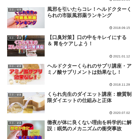
風邪を引いたらコレ！ヘルドクターく
美容と健康
られの市販風邪薬ランキング
2018.09.15
【口臭対策】口の中をキレイにする
美容と健康
＆ 胃をケアしよう！
2021.01.12
ヘルドクターくられのサプリ講座・ア
美容と健康
ミノ酸サプリメントは効果なし！
2018.11.29
くられ先生のダイエット講座：糖質制
美容と健康
限ダイエットの仕組みと正体
2020.07.02
徹夜が体に良くない理由を科学的に解
美容と健康
説：眠気のメカニズムの衝突事故