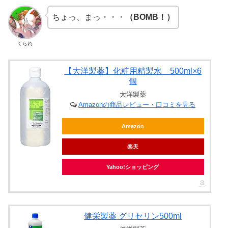
ちょっ、まっ・・・
（BOMB！）
くられ
【大洋製薬】化粧用精製水 500ml×6
個
大洋製薬
Amazonの商品レビュー・口コミを見る
Amazon
楽天
Yahoo!ショッピング
健栄製薬 グリセリン500ml