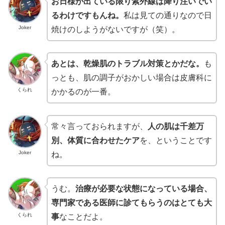
お日様が出ている限り紫外線は降り注いでい
るわけですもんね。
私は見ての通りなので日
Joker
焼けのしようがないですが（笑）。
あとは、乾燥肌のトラブル対策とかだな。
も
っとも、肌の調子がおかしい場合は皮膚科に
くられ
かかるのが一番。
常々言っておられますが、
人の肌は千差万
別、体質に合わせたケア
を、ということです
Joker
ね。
うむ。
治療が必要な状態になっている場合、
専門家である医師に診てもらうのはとても大
くられ
事
なことだよ。