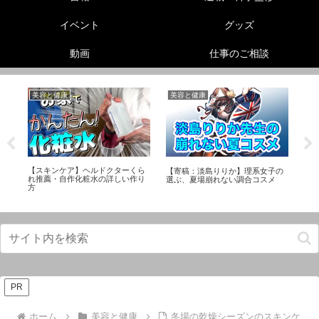
イベント
グッズ
動画
仕事のご相談
美容と健康
美容と健康
生
【スキンケア】ヘルドクターくら
非
ル
【寄稿：淡島りりか】理系女子の
れ推薦・自作化粧水の詳しい作り
エ
足
選ぶ、夏場崩れない調合コスメ
方
メ
PR
ホーム
美容と健康
冬場の乾燥シーズンのスキンケ