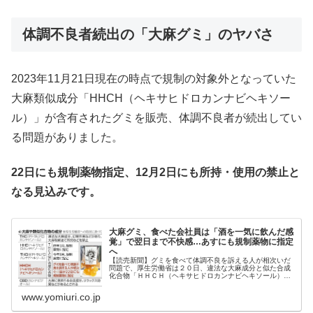
体調不良者続出の「大麻グミ」のヤバさ
2023年11月21日現在の時点で規制の対象外となっていた
大麻類似成分「HHCH（ヘキサヒドロカンナビヘキソー
ル）」が含有されたグミを販売、体調不良者が続出してい
る問題がありました。
22日にも規制薬物指定、12月2日にも所持・使用の禁止と
なる見込みです。
大麻グミ、食べた会社員は「酒を一気に飲んだ感
覚」で翌日まで不快感…あすにも規制薬物に指定
へ
【読売新聞】グミを食べて体調不良を訴える人が相次いだ
問題で、厚生労働省は２０日、違法な大麻成分と似た合成
化合物「ＨＨＣＨ（ヘキサヒドロカンナビヘキソール）」
を規制薬物に指定することを決めた。２２日にも指定し、
来月２日から所持や使用を
www.yomiuri.co.jp