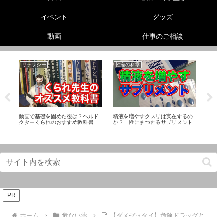
イベント
グッズ
動画
仕事のご相談
リテラシー
性差の科学
動
動画で基礎を固めた後は？ヘルド
精液を増やすクスリは実在するの
【
プ
クターくられのおすすめ教科書
か？ 性にまつわるサプリメント
お
PR
ホーム
危ない薬
【ダメゼッタイ】危険ドラッグと