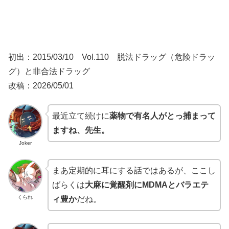
初出：2015/03/10 Vol.110 脱法ドラッグ（危険ドラッ
グ）と非合法ドラッグ
改稿：2026/05/01
最近立て続けに
薬物で有名人がとっ捕まって
ますね、先生。
Joker
まあ定期的に耳にする話ではあるが、ここし
ばらくは
大麻に覚醒剤にMDMAとバラエテ
くられ
ィ豊か
だね。