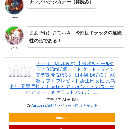
ナンノハナシカナー（棒読み）
Joker
まあそれはさておき、
今回はドラッグの危険
性の話である！
くられ
アデリア(ADERIA) 【 薄吹きビールグ
ラス 310ml 3個セット グッドデザイン
賞受賞 食洗機対応 日本製 B6770 】 結
婚 ギフト プレゼント 誕生日 女性 人気
祝い 還暦 男性 おしゃれ ビア パイント ピルスナー
ペア ジョッキ クラフト ハイボール
アデリア(ADERIA)
Amazonの商品レビュー・口コミを見る
Amazon