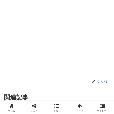
くられ
関連記事
ホーム
シェア
目次へ
トップ
サイドバー
【機械王の休日】接点復活スプレーに
機械工作と科学装置