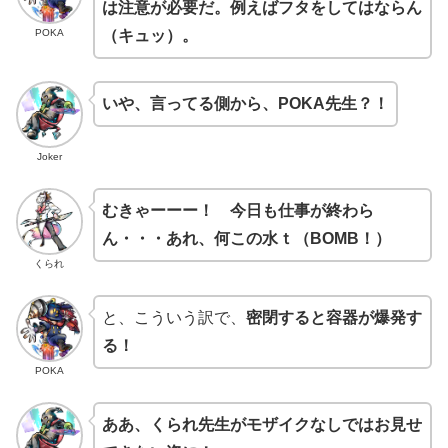
は注意が必要だ。例えばフタをしてはならん
POKA
（キュッ）。
いや、言ってる側から、POKA先生？！
Joker
むきゃーーー！ 今日も仕事が終わら
ん・・・あれ、何この水ｔ（BOMB！）
くられ
と、こういう訳で、
密閉すると容器が爆発す
る！
POKA
ああ、くられ先生がモザイクなしではお見せ