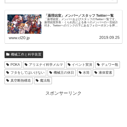
「薬理凶室」メンバー／スタッフ Twitter一覧
「薬理凶室」メンバーおよびスタッフのTwitter一覧です。
薬理凶室所長・くられ氏による各々のメンバーの一言紹介
付き。Twitterへのリンクの下にあるフォローボタンを押す
とそのままフォローできます。
2019.09.25
www.cl20.jp
機械工作と科学装置
POKA
アリエナイ科学メルマ
イベント実演
デュワー瓶
フタをしてはいけない
機械王の休日
水筒
液体窒素
真空断熱構造
魔法瓶
スポンサーリンク