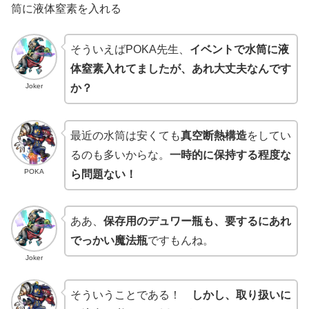
筒に液体窒素を入れる
そういえばPOKA先生、
イベントで水筒に液
体窒素入れてましたが、あれ大丈夫なんです
Joker
か？
最近の水筒は安くても
真空断熱構造
をしてい
るのも多いからな。
一時的に保持する程度な
POKA
ら問題ない！
ああ、
保存用のデュワー瓶も、要するにあれ
でっかい魔法瓶
ですもんね。
Joker
そういうことである！
しかし、取り扱いに