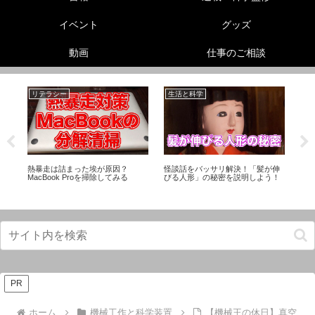
イベント
グッズ
動画
仕事のご相談
リテラシー
生活と科学
美
熱暴走は詰まった埃が原因？
怪談話をバッサリ解決！「髪が伸
【
て
MacBook Proを掃除してみる
びる人形」の秘密を説明しよう！
騒
知
PR
ホーム
機械工作と科学装置
【機械王の休日】真空