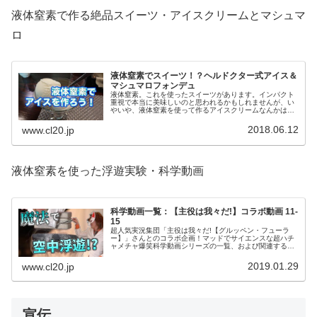
液体窒素で作る絶品スイーツ・アイスクリームとマシュマ
ロ
液体窒素でスイーツ！？ヘルドクター式アイス＆
マシュマロフォンデュ
液体窒素。これを使ったスイーツがあります。インパクト
重視で本当に美味しいのと思われるかもしれませんが、い
やいや、液体窒素を使って作るアイスクリームなんかは、
ちゃんとしたお店で提供されるくらい、美味しいものなん
ですよ。作り方をご紹介します。
2018.06.12
www.cl20.jp
液体窒素を使った浮遊実験・科学動画
科学動画一覧：【主役は我々だ!】コラボ動画 11-
15
超人気実況集団「主役は我々だ!【グルッペン・フューラ
ー】」さんとのコラボ企画！マッドでサイエンスな超ハチ
ャメチャ爆笑科学動画シリーズの一覧、および関連するポ
ータル記事などをご紹介します。今回は第11回から第15回
まで。お楽しみください。
2019.01.29
www.cl20.jp
宣伝