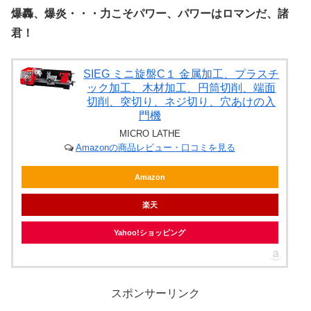
爆轟、爆炎・・・力こそパワー、パワーはロマンだ、諸
君！
SIEG ミニ旋盤C１ 金属加工、プラスチ
ック加工、木材加工、円筒切削、端面
切削、突切り、ネジ切り、穴あけの入
門機
MICRO LATHE
Amazonの商品レビュー・口コミを見る
Amazon
楽天
Yahoo!ショッピング
スポンサーリンク