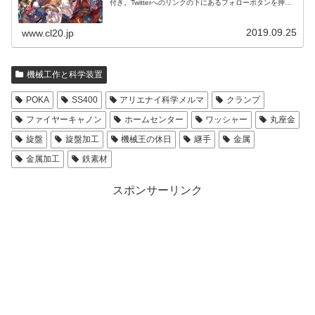
付き。Twitterへのリンクの下にあるフォローボタンを押す
とそのままフォローできます。
2019.09.25
www.cl20.jp
機械工作と科学装置
POKA
SS400
アリエナイ科学メルマ
クランプ
ファイヤーキャノン
ホームセンター
ワッシャー
丸座金
旋盤
旋盤加工
機械王の休日
継手
金属
金属加工
鉄素材
スポンサーリンク