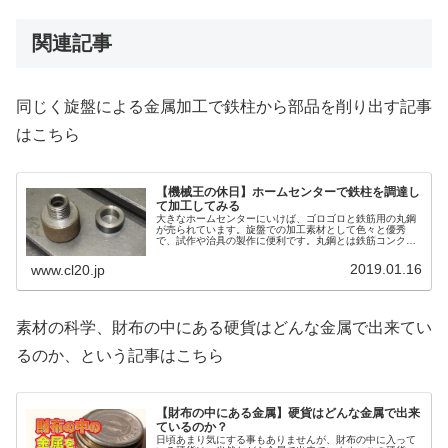
関連記事
同じく旋盤による金属加工で鉄柱から部品を削り出す記事
はこちら
【機械王の休日】ホームセンターで鉄柱を調達し
て加工してみる
大きなホームセンターにいけば、ゴロゴロと鉄筋用の丸鋼
が売られています。旋盤での加工素材として色々と優秀
で、試作や治具の製作に便利です。丸鋼とは鉄筋コンクリ
ートの鉄筋などに使われている円柱状の鉄素材です。今回
はこれについて解説します。
2019.01.16
www.cl20.jp
素材の科学、財布の中にある硬貨はどんな金属で出来てい
るのか、という記事はこちら
【財布の中にある金属】硬貨はどんな金属で出来
ているのか？
日頃あまり気にする事もありませんが、財布の中に入って