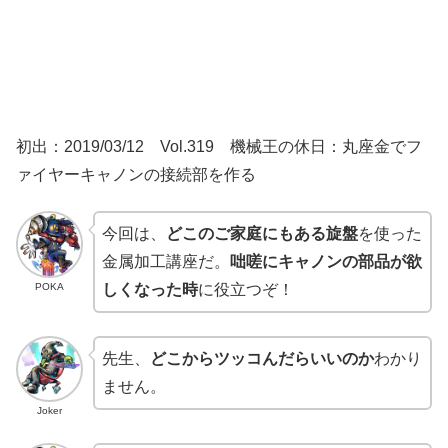
初出：2019/03/12 Vol.319 機械王の休日：丸座金でフ
ァイヤーキャノンの接続部を作る
今回は、
どこのご家庭にもある旋盤
を使った
金属加工講座だ。
咄嗟にキャノンの部品が欲
POKA
しくなった時
に役立つぞ！
先生、
どこからツッコんだらいいのか
わかり
ません。
Joker