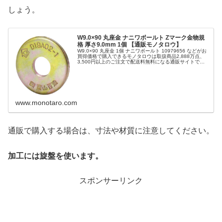
しょう。
W9.0×90 丸座金 ナニワボールト Zマーク金物規
格 厚さ9.0mm 1個 【通販モノタロウ】
W9.0×90 丸座金 1個 ナニワボールト 10979656 などがお
買得価格で購入できるモノタロウは取扱商品2,888万点、
3,500円以上のご注文で配送料無料になる通販サイトで
す。
www.monotaro.com
通販で購入する場合は、寸法や材質に注意してください。
加工には旋盤を使います。
スポンサーリンク