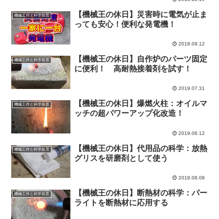
【機械王の休日】災害時に電気が止ま
機械工作と科学装置
っても安心！便利な発電機！
2018.09.12
【機械王の休日】自作炉のパーツ固定
機械工作と科学装置
に便利！ 高耐熱接着剤を試す！
2019.07.31
【機械王の休日】爆燃火柱：オイルマ
機械工作と科学装置
ッチの超パワーアップ化改造！
2019.06.12
【機械王の休日】代用品の科学：放熱
機械工作と科学装置
グリスを研磨剤として使う
2018.08.08
【機械王の休日】断熱材の科学：パー
機械工作と科学装置
ライトを断熱材に応用する