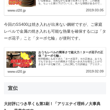
いる硬貨は、当然ながら金属で出来ています。この硬貨
も、ちょっと掘り下げていくと、色々な側面があるので、
今回は硬貨に使われている金属について科学してみようか
と思います。
2019.03.05
www.cl20.jp
今回のSS400は焼き入れが出来ない鋼材ですが、ご家庭
レベルで金属の焼き入れも可能な熱量を確保するには「タ
ーボ花子」こと「ターボ七輪」が便利です。
おうちレベルの簡単さで超火力！ターボ花子の正
体「ターボ七輪」
科学動画にも出てきた「ターボ花子」その正体は、おうち
でもできるレベルの簡単さで恐るべき火力を得ることがで
きるターボ七輪です。これに関しての詳細は「アリエナイ
理科ノ大事典」に載っています。今回はこの「ターボ七
輪」の概要を見ていきましょう。
2019.02.09
www.cl20.jp
宣伝
大好評につき早くも第3刷！「アリエナイ理科ノ大事典