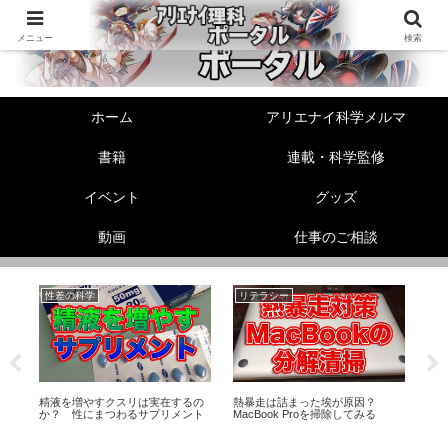
メニュー
検索
ホーム
アリエナイ科学メルマ
書籍
連載・科学監修
イベント
グッズ
動画
仕事のご相談
性差の科学
リテラシー
動
ら
精液を増やすクスリは実在するの
熱暴走は詰まった埃が原因？
【
り
か？ 性にまつわるサプリメント
MacBook Proを掃除してみる
お