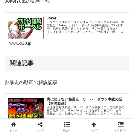
Joker執筆の記事一覧
Joker
アリエナイ理科ポータル管理人にしてメルマガの編集、配
信担当「Joker」。日々、ポータル記事を更新しています
が、記事を執筆することもあり、その一覧となります。メ
インはお酒にまつわる話。またたまに情報技術に関しての
Tipsもあります。
www.cl20.jp
関連記事
熱暴走の動画の解説記事
実は笑えない熱暴走・サーバーダウン事故の話
【対談動画】
薬理凶室対談動画、サーバーダウン事故についての動画の
補足記事です。サーバーダウンはなぜ起こるのか、また、
熱暴走による危険などを語った動画の内容から一歩踏み込
みます。
2021.05.20
www.cl20.jp
ホーム
シェア
目次へ
トップ
サイドバー