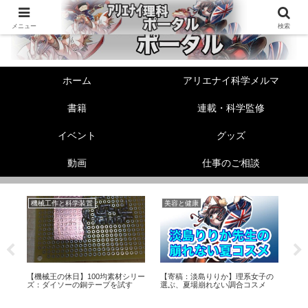
メニュー
検索
ホーム
アリエナイ科学メルマ
書籍
連載・科学監修
イベント
グッズ
動画
仕事のご相談
機械工作と科学装置
美容と健康
生
の
【機械王の休日】100均素材シリー
【寄稿：淡島りりか】理系女子の
【
ト
ズ：ダイソーの銅テープを試す
選ぶ、夏場崩れない調合コスメ
ー
ン