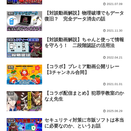
2021.07.09
【対談動画解説】物理破壊でもデータ
動画
復旧？ 完全データ消去の話
2021.11.30
【対談動画解説】ちゃんと使って情報
動画
を守ろう！ 二段階認証の活用法
2022.04.21
【コラボ】プレミア動画公開リレー
動画
【3チャンネル合同】
2021.01.01
【コラボ配信まとめ】犯罪学教室のか
動画
なえ先生
2025.06.29
セキュリティ対策に市販ソフトは本当
動画
に必要なのか、というお話