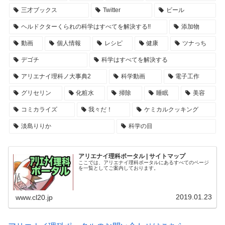
三才ブックス
Twitter
ビール
ヘルドクターくられの科学はすべてを解決する!!
添加物
動画
個人情報
レシピ
健康
ツナっち
デゴチ
科学はすべてを解決する
アリエナイ理科ノ大事典2
科学動画
電子工作
グリセリン
化粧水
掃除
睡眠
美容
コミカライズ
我々だ！
ケミカルクッキング
淡島りりか
科学の目
アリエナイ理科ポータル | サイトマップ
ここでは、アリエナイ理科ポータルにあるすべてのページ
を一覧としてご案内しております。
2019.01.23
www.cl20.jp