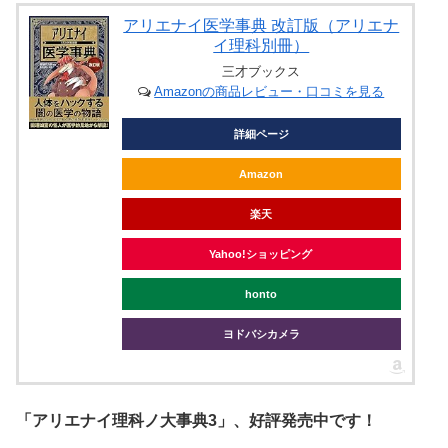
アリエナイ医学事典 改訂版（アリエナ
イ理科別冊）
三才ブックス
Amazonの商品レビュー・口コミを見る
詳細ページ
Amazon
楽天
Yahoo!ショッピング
honto
ヨドバシカメラ
「アリエナイ理科ノ大事典3」、好評発売中です！