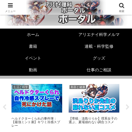
メニュー
検索
ホーム
アリエナイ科学メルマ
書籍
連載・科学監修
イベント
グッズ
動画
仕事のご相談
生活と科学
美容と健康
生
る
怪
び
ヘルドクターくられの事件簿：
【寄稿：淡島りりか】理系女子の
【最強ミント液】キワミ冷感スプ
選ぶ、夏場崩れない調合コスメ
レー