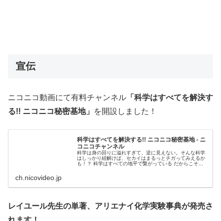
宣伝
ニコニコ動画にて有料チャンネル
「科学はすべてを解決す
る!! ニコニコ秘密基地」
を開設しました！
科学はすべてを解決する!! ニコニコ秘密基地 - ニ
コニコチャンネル
科学は身の回りに溢れすぎて、逆に見えない。そんな科学
はしっかり紐解けば、セカイはまるっとチガってみえるか
も！？ 科学はすべての地平で繋がっている だからこそマ
ッドサイエンスから科...
ch.nicovideo.jp
レイユール先生の単著、アリエナイ化学実験事典が発売さ
れます！