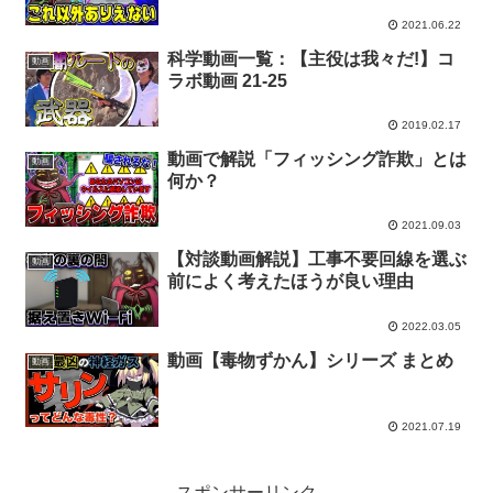
2021.06.22
科学動画一覧：【主役は我々だ!】コ
動画
ラボ動画 21-25
2019.02.17
動画で解説「フィッシング詐欺」とは
動画
何か？
2021.09.03
【対談動画解説】工事不要回線を選ぶ
動画
前によく考えたほうが良い理由
2022.03.05
動画【毒物ずかん】シリーズ まとめ
動画
2021.07.19
スポンサーリンク