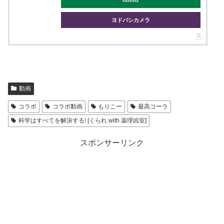
honto
ヨドバシカメラ
動画
コラボ
コラボ動画
もりこー
最高コーラ
科学はすべてを解決する! [くられ with 薬理凶室]
スポンサーリンク