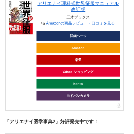
アリエナイ理科式世界征服マニュアル
改訂版
三才ブックス
Amazonの商品レビュー・口コミを見る
詳細ページ
Amazon
楽天
Yahoo!ショッピング
honto
ヨドバシカメラ
「アリエナイ医学事典2」好評発売中です！