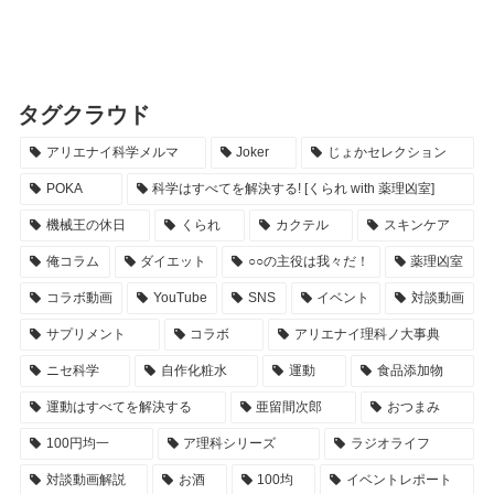
タグクラウド
アリエナイ科学メルマ
Joker
じょかセレクション
POKA
科学はすべてを解決する! [くられ with 薬理凶室]
機械王の休日
くられ
カクテル
スキンケア
俺コラム
ダイエット
○○の主役は我々だ！
薬理凶室
コラボ動画
YouTube
SNS
イベント
対談動画
サプリメント
コラボ
アリエナイ理科ノ大事典
ニセ科学
自作化粧水
運動
食品添加物
運動はすべてを解決する
亜留間次郎
おつまみ
100円均一
ア理科シリーズ
ラジオライフ
対談動画解説
お酒
100均
イベントレポート