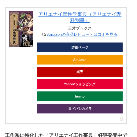
アリエナイ毒性学事典（アリエナイ理
科別冊）
三才ブックス
Amazonの商品レビュー・口コミを見る
詳細ページ
Amazon
楽天
Yahoo!ショッピング
honto
ヨドバシカメラ
工作系に特化した「アリエナイ工作事典」好評発売中で