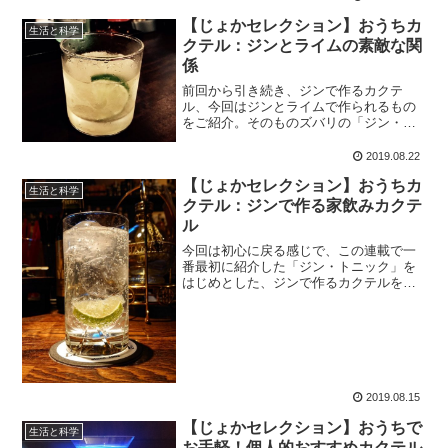
節にはうってつけ。今回は振り返りの意
味も込めて、改めてカクテルをご紹介し
【じょかセレクション】おうちカ
生活と科学
ていこうかと思います。
クテル：ジンとライムの素敵な関
係
前回から引き続き、ジンで作るカクテ
ル、今回はジンとライムで作られるもの
をご紹介。そのものズバリの「ジン・ラ
イム」をはじめ、結構なバリエーション
があります。ジンとライムとちょっとし
2019.08.22
た副原料で出来るので、家で作るのにも
【じょかセレクション】おうちカ
オススメです。
生活と科学
クテル：ジンで作る家飲みカクテ
ル
今回は初心に戻る感じで、この連載で一
番最初に紹介した「ジン・トニック」を
はじめとした、ジンで作るカクテルを紹
介していきましょう。ジンで作るカクテ
ルはとても多いのですが、今回は家でも
手軽に飲めそうなものをチョイスして見
ました。
2019.08.15
【じょかセレクション】おうちで
生活と科学
お手軽！個人的おすすめカクテル