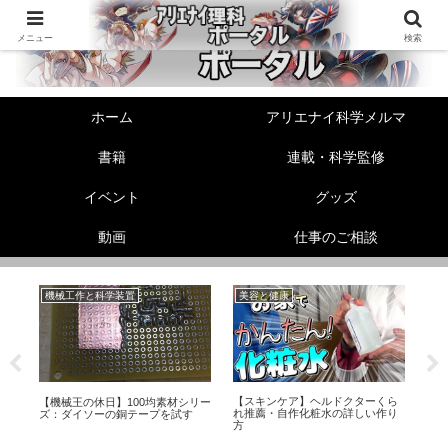
メニュー
検索
ホーム
アリエナイ科学メルマ
書籍
連載・科学監修
イベント
グッズ
動画
仕事のご相談
機械工作と科学装置
美容と健康
機
【スキンケア】ヘルドクターくら
！
【機械王の休日】100均素材シリー
【
れ推薦・自作化粧水の詳しい作り
ズ：ダイソーの銅テープを試す
素
方