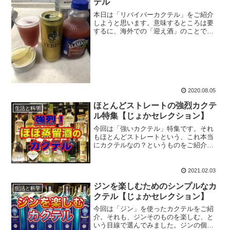
テル
本日は「リバイバーカクテル」をご紹介
しようと思います。意味するところは要
するに、海外での「迎え酒」のことで
す。といっても、二日酔いに迎え酒とい
うのは古い因習でしかなく、体に良くな
いので、実際に飲んでみるのなら、普通
に美味しく飲みましょう。
2020.08.05
ほとんどストレートの強烈カクテ
生活と科学
ル特集【じょかセレクション】
今回は「強いカクテル」特集です。それ
もほとんどストレートという、これ本当
にカクテルなの？というものをご紹介。
飲む時はくれぐれもお気をつけくださ
い。
2021.02.03
ジンを楽しむためのシンプルなカ
生活と科学
クテル【じょかセレクション】
今回は「ジン」を使ったカクテルをご紹
介。それも、ジンそのものを楽しむ、と
いう目線で選んでみました。ジンの個性