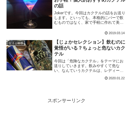
の話
Jokerです。今回はカクテルの話をお送り
します。といっても、本格的にバーで飲
むものではなく、家で手軽に作れて美味
しい、という観点からオススメのカクテ
ルを紹介します。機材も要らないスタン
2019.03.14
ダードなカクテルを試してみてはいかが
でしょうか。
【じょかセレクション】飲むのに
生活と科学
覚悟がいる？ちょっと危ないカク
テル
今回は「危険なカクテル」をテーマにお
送りしていきます。飲みやすくて危な
い、なんていうカクテルは、レディーキ
ラーの記事でも触れましたが、今回は飲
2020.01.22
むのに覚悟がいることもある、シンプル
に「ヤバめ」なカクテルをセレクト。危
険なのでご注意ください。
スポンサーリンク