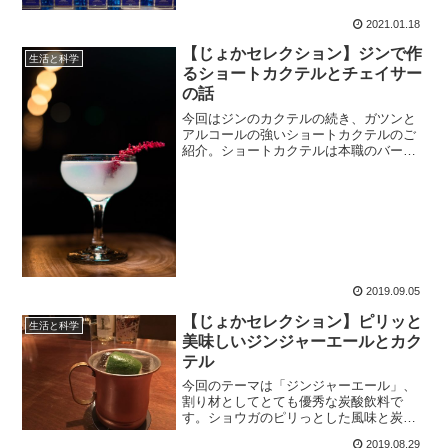
をしっかり味わいたい場合は、あまり手
を加えない方が良いように思います。
2021.01.18
【じょかセレクション】ジンで作
生活と科学
るショートカクテルとチェイサー
の話
今回はジンのカクテルの続き、ガツンと
アルコールの強いショートカクテルのご
紹介。ショートカクテルは本職のバーテ
ンダーさんに作ってもらう方が絶対に美
味しいので、今一つ本連載の趣旨からは
外れてしまう感じなのですが、まあ、た
まには、ということで。
2019.09.05
【じょかセレクション】ピリッと
生活と科学
美味しいジンジャーエールとカク
テル
今回のテーマは「ジンジャーエール」、
割り材としてとても優秀な炭酸飲料で
す。ショウガのピリっとした風味と炭酸
の爽やかさは、まだまだ残暑の厳しい季
2019.08.29