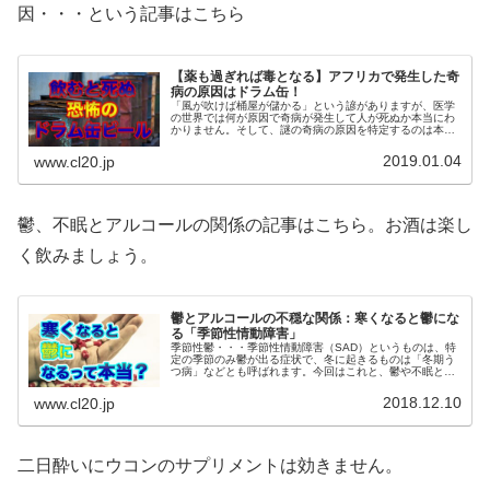
因・・・という記事はこちら
【薬も過ぎれば毒となる】アフリカで発生した奇
病の原因はドラム缶！
「風が吹けば桶屋が儲かる」という諺がありますが、医学
の世界では何が原因で奇病が発生して人が死ぬか本当にわ
かりません。そして、謎の奇病の原因を特定するのは本当
に困難で、原因不明のまま次々と人が死んでいく悲劇が起
きています。
2019.01.04
www.cl20.jp
鬱、不眠とアルコールの関係の記事はこちら。お酒は楽し
く飲みましょう。
鬱とアルコールの不穏な関係：寒くなると鬱にな
る「季節性情動障害」
季節性鬱・・・季節性情動障害（SAD）というものは、特
定の季節のみ鬱が出る症状で、冬に起きるものは「冬期う
つ病」などとも呼ばれます。今回はこれと、鬱や不眠とア
ルコールについてご紹介します。
2018.12.10
www.cl20.jp
二日酔いにウコンのサプリメントは効きません。