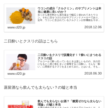
ウコンの成分「クルクミン」のサプリメントは本
当に健康に良いのか？
古くから香辛料から漢方薬まで幅広く使われてきたウコ
ン。それに目をつけたのがサプリメントメーカーであり、
近年、ウコンに含まれているクルクミンが肝機能をサポー
トし・・・などというサプリメントがある。本当に効果が
あるのでしょうか？
2018.12.06
www.cl20.jp
二日酔いとクスリの話はこちら
二日酔いをクスリで誤魔化す！？酔いにまつわる
クスリの話
アルコールで酔っ払っているときは楽しいものの、次の日
になると二度と飲むまいと後悔する二日酔い。そんな「酔
い」に関係するクスリをまとめてみた。とはいえ、そもそ
も二日酔いになるほどお酒は飲むべきではない、という当
たり前はお忘れなく。
2018.06.30
www.cl20.jp
蒸留酒なら飲んでも太らない？の嘘と本当
飲んでも太らないお酒？「糖質ゼロなら太らない
理論」の嘘と本当
お酒の成分であるエタノール（エチルアルコール）は、人