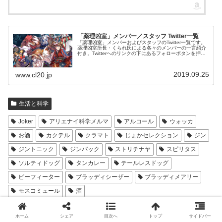
「薬理凶室」メンバー／スタッフ Twitter一覧
「薬理凶室」メンバーおよびスタッフのTwitter一覧です。
薬理凶室所長・くられ氏による各々のメンバーの一言紹介
付き。Twitterへのリンクの下にあるフォローボタンを押す
とそのままフォローできます。
2019.09.25
www.cl20.jp
生活と科学
Joker
アリエナイ科学メルマ
アルコール
ウォッカ
お酒
カクテル
クラマト
じょかセレクション
ジン
ジントニック
ジンバック
ストリチナヤ
スピリタス
ソルティドッグ
タンカレー
テールレスドッグ
ビーフィーター
ブラッディシーザー
ブラッディメアリー
モスコミュール
酒
スポンサーリンク
ホーム
シェア
目次へ
トップ
サイドバー