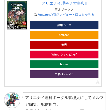
アリエナイ理科ノ大事典II
三才ブックス
Amazonの商品レビュー・口コミを見る
詳細ページ
Amazon
楽天
Yahoo!ショッピング
honto
ヨドバシカメラ
アリエナイ理科ポータル管理人にしてメルマ
ガ編集、配信担当。