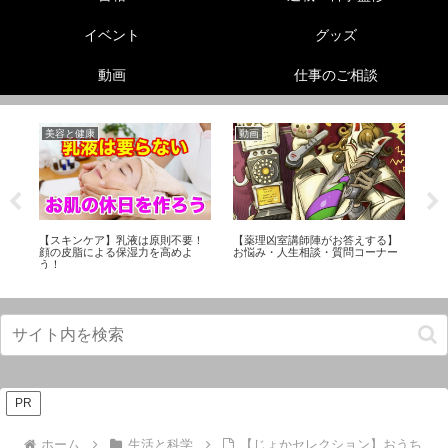
イベント
グッズ
動画
仕事のご相談
美容と健康
動画
機
性
【スキンケア】乳液は原則不要！
【薬理凶室講師陣がお答えする】
【
ら
顔の皮脂による保湿力を高めよ
お悩み・人生相談・質問コーナー
素
う！
PR
ホーム
生活と科学
【じょかセレクション】おうち