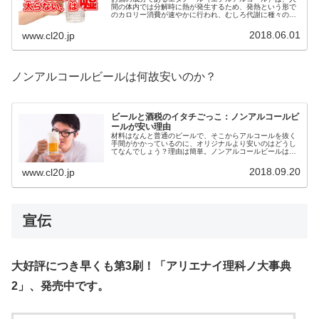
間の体内では分解時に熱が発生するため、発熱という形で
のカロリー消費が速やかに行われ、むしろ代謝に種々の酵
素などを使うので、糖質の含まれていない蒸留酒などは飲
んでも太らないとされています。
2018.06.01
www.cl20.jp
ノンアルコールビールは何故安いのか？
ビールと酒税のイタチごっこ：ノンアルコールビ
ールが安い理由
材料はなんと普通のビールで、そこからアルコールを抜く
手間がかかっているのに、オリジナルより安いのはどうし
てなんでしょう？理由は簡単。ノンアルコールビールは、
酒税がかからないからです。今回はそんなビールと酒税の
話をお送りします。
2018.09.20
www.cl20.jp
宣伝
大好評につき早くも第3刷！「アリエナイ理科ノ大事典
2」、発売中です。