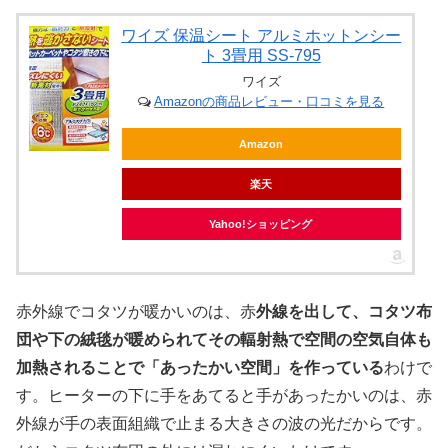
ワイズ 保温シート アルミホットンシー
ト 3畳用 SS-795
ワイズ
Amazonの商品レビュー・口コミを見る
Amazon
楽天
Yahoo!ショッピング
赤外線でコタツが暖かいのは、赤
外線を出して、コタツ布
団や下の絨毯が暖められてその輻射熱で空間の空気自体も
加熱されることで「あったかい空間」を作っている
わけで
す。ヒーターの下に手をあてると手があったかいのは、赤
外線が手の表面組織で止まる大きさの波の光だからです。