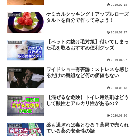
2019.07.18
ケミカルクッキング！アップルローズ
生活と科学
タルトを自分で作ってみよう！
2018.07.27
【ペットの抜け毛対策】付いてしまっ
生活と科学
た毛を取るおすすめ便利グッズ
2019.04.27
ワイドショー有害論：ストレスを感じ
生活と科学
るだけの番組など何の価値もない
2018.09.13
【混ぜるな危険】トイレ用洗剤はどう
生活と科学
して酸性とアルカリ性があるの？
2020.03.26
薬も過ぎれば毒となる？薬局で売られ
生活と科学
ている薬の安全性の話