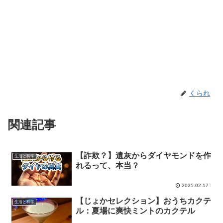
くられ
関連記事
【詐欺？】遺灰からダイヤモンドを作
生活と科学
れるって、本当？
2025.02.17
【じょかセレクション】おうちカクテ
生活と科学
ル：夏場に爽快ミントのカクテル