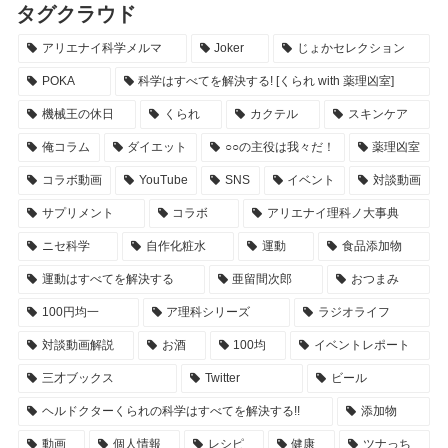
タグクラウド
アリエナイ科学メルマ
Joker
じょかセレクション
POKA
科学はすべてを解決する! [くられ with 薬理凶室]
機械王の休日
くられ
カクテル
スキンケア
俺コラム
ダイエット
○○の主役は我々だ！
薬理凶室
コラボ動画
YouTube
SNS
イベント
対談動画
サプリメント
コラボ
アリエナイ理科ノ大事典
ニセ科学
自作化粧水
運動
食品添加物
運動はすべてを解決する
亜留間次郎
おつまみ
100円均一
ア理科シリーズ
ラジオライフ
対談動画解説
お酒
100均
イベントレポート
三才ブックス
Twitter
ビール
ヘルドクターくられの科学はすべてを解決する!!
添加物
動画
個人情報
レシピ
健康
ツナっち