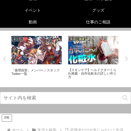
イベント
グッズ
動画
仕事のご相談
未分類
美容と健康
性
【スキンケア】ヘルドクターくら
リー
「薬理凶室」メンバー／スタッフ
ヘ
れ推薦・自作化粧水の詳しい作り
Twitter一覧
教
方
な
PR
ホーム
生活と科学
可視光だけが光じゃない！生活