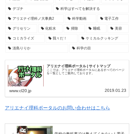
デゴチ
科学はすべてを解決する
アリエナイ理科ノ大事典2
科学動画
電子工作
グリセリン
化粧水
掃除
睡眠
美容
コミカライズ
我々だ！
ケミカルクッキング
淡島りりか
科学の目
アリエナイ理科ポータル | サイトマップ
ここでは、アリエナイ理科ポータルにあるすべてのページ
を一覧としてご案内しております。
2019.01.23
www.cl20.jp
アリエナイ理科ポータルのお問い合わせはこちら
学校の教科書では教えてくれない！電子