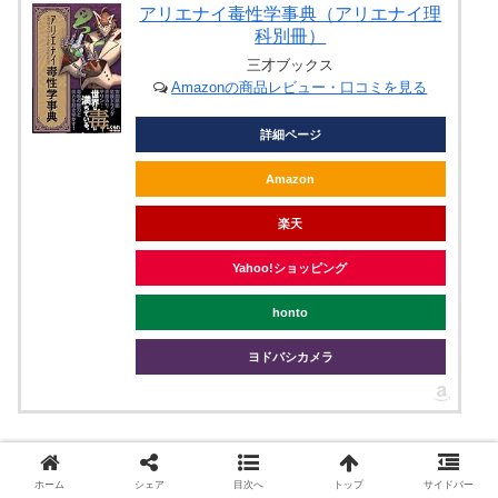
アリエナイ毒性学事典（アリエナイ理
科別冊）
三才ブックス
Amazonの商品レビュー・口コミを見る
詳細ページ
Amazon
楽天
Yahoo!ショッピング
honto
ヨドバシカメラ
工作系に特化した「アリエナイ工作事典」好評発売中で
す！
ホーム
シェア
目次へ
トップ
サイドバー