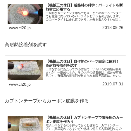
【機械王の休日】断熱材の科学：パーライトを断
熱材に応用する
一般的なガーデニング用品であり、どこのホームセンター
でも普通に売っているパーライトというものがあります。
このパーライトは多孔質であり、水分を蓄えやすいだけで
なく、断熱性にも優れているので、今回は即席の断熱材と
して使ってみます。
2018.09.26
www.cl20.jp
高耐熱接着剤を試す
【機械王の休日】自作炉のパーツ固定に便利！
高耐熱接着剤を試す！
工作をするにあたっての必需品で、いろいろな種類があり
ますが、一般的なもの、その大半の接着剤は、成分が有機
系です。有機系の接着剤が耐えられる限界温度は、せいぜ
いが300度程度。このため、耐熱性が要求されるところで
は、無機系の接着剤が必要です。
2019.07.31
www.cl20.jp
カプトンテープからカーボン皮膜を作る
【機械王の休日】カプトンテープで電極用のカー
ボン皮膜を作ろう
電子工作をするなら持っておくと便利な「カプトンテー
プ」。高温部のマスキングや絶縁に使えて大変便利なこの