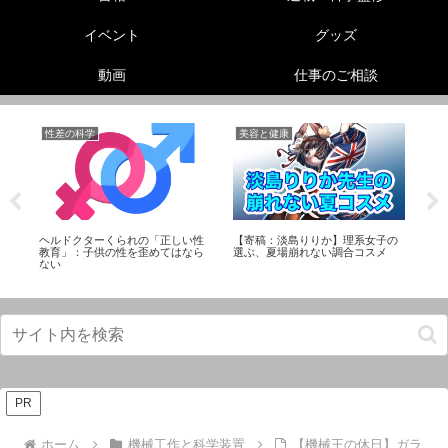
イベント
グッズ
動画
仕事のご相談
性差の科学
美容と健康
生
ヘルドクターくられの「正しい性
【寄稿：淡島りりか】理系女子の
怪
プ
教育」：子供の性を歪めてはなら
選ぶ、夏場崩れない調合コスメ
び
ない
PR
ホーム
機械工作と科学装置
【機械王の休日】ガラ