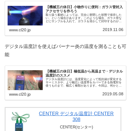
【機械王の休日】小物作りに便利：ガラス管封入
アクセサリを作ろう
取り扱う素材によっては、完全に密閉した状態で保存した
い、という場合があります。このような場合、ガラス管な
どにサンプルを入れて、ガラスを溶かして封印するのが便
利です。今回はアクセサリ作りに活用してみます。ドリル
を使うと簡単に封入できます。
2019.11.06
www.cl20.jp
デジタル温度計を使えばバーナー炎の温度を測ることも可
能
【機械王の休日】極低温から高温まで・デジタル
温度計のススメ
デジタル温度計には、温度変化によって抵抗値が変化する
サーミスタや、より幅広い温度帯をカバーできる熱電対を
使うものまで、幅広く種類があります。今回は、何かと便
利な、極低温から高温まで測れるデジタル温度計のオスス
メモデルをご紹介しましょう。
2019.05.08
www.cl20.jp
CENTER デジタル温度計 CENTER
308
CENTER(センター)