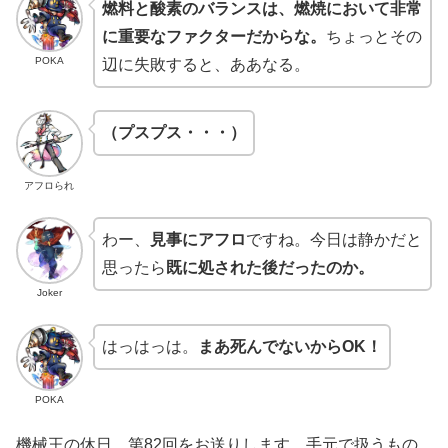
燃料と酸素のバランスは、燃焼において非常
に重要なファクターだからな。
ちょっとその
POKA
辺に失敗すると、ああなる。
（プスプス・・・）
アフロられ
わー、
見事にアフロ
ですね。今日は静かだと
思ったら
既に処された後だったのか。
Joker
はっはっは。
まあ死んでないからOK！
POKA
機械王の休日、第82回をお送りします。手元で扱うもの