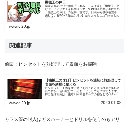
機械王の休日
薬理凶室のパワー担当「POKA」。人は彼を「機械王」と
呼ぶ。「アリエナイ科学メルマ」でPOKA先生が連載中の
「機械王の休日」の記事一覧です。日頃から機械装置を開
発しているPOKA先生が見つけたちょっとしたTipsまとめ
であります。
www.cl20.jp
関連記事
前回：ピンセットを熱処理して表面をお掃除
【機械王の休日】ピンセットを適切に熱処理して
表面を綺麗に整える
ピンセット。工作をする時にあれこれと使う機会が多い道
具ですが、使い続けていると、どうしても汚れてきます。
特に先端部分は、接着剤や粘着テープの糊などでペタペタ
になりがちです。掃除もなかなか大変なのですが、熱処理
をすると手軽に汚れを落とせます。
2020.01.08
www.cl20.jp
ガラス管の封入はガスバーナーとドリルを使うのもアリ