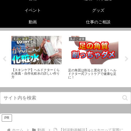
イベント
グッズ
動画
仕事のご相談
美容と健康
美容と健康
未
【スキンケア】ヘルドクターくら
！
足の角質は削ると悪化する！ヘル
「
れ推薦・自作化粧水の詳しい作り
ドクター式フットケアで健康な足
Twi
方
に！
PR
ホーム
動画
【対談動画解説】ハッカーって実際に