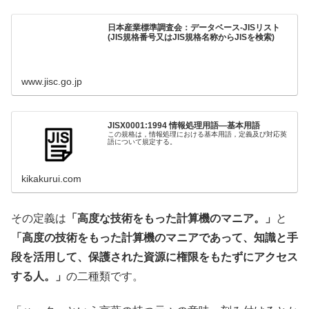
日本産業標準調査会：データベース-JISリスト
(JIS規格番号又はJIS規格名称からJISを検索)
www.jisc.go.jp
JISX0001:1994 情報処理用語―基本用語
この規格は，情報処理における基本用語，定義及び対応英
語について規定する。
kikakurui.com
その定義は
「高度な技術をもった計算機のマニア。」
と
「高度の技術をもった計算機のマニアであって、知識と手
段を活用して、保護された資源に権限をもたずにアクセス
する人。」
の二種類です。