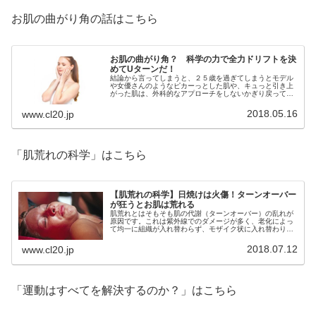
お肌の曲がり角の話はこちら
お肌の曲がり角？ 科学の力で全力ドリフトを決
めてUターンだ！
結論から言ってしまうと、２５歳を過ぎてしまうとモデル
や女優さんのようなピカーっとした肌や、キュっと引き上
がった肌は、外科的なアプローチをしないかぎり戻ってき
ません。しかし、手放しでオススメはできないものの、ホ
ルモン剤にはワンチャンあります。
2018.05.16
www.cl20.jp
「肌荒れの科学」はこちら
【肌荒れの科学】日焼けは火傷！ターンオーバー
が狂うとお肌は荒れる
肌荒れとはそもそも肌の代謝（ターンオーバー）の乱れが
原因です。これは紫外線でのダメージが多く、老化によっ
て均一に組織が入れ替わらず、モザイク状に入れ替わりキ
メの低下やしわの増加といった肌の均一性低下が起きて年
を取ったように見えます。
2018.07.12
www.cl20.jp
「運動はすべてを解決するのか？」はこちら