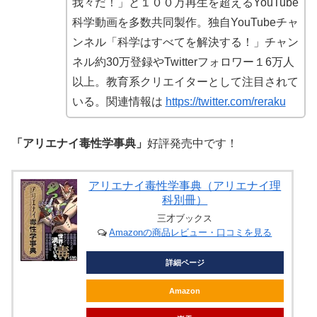
我々だ！」と１００万再生を超えるYouTube
科学動画を多数共同製作。独自YouTubeチャ
ンネル「科学はすべてを解決する！」チャン
ネル約30万登録やTwitterフォロワー１6万人
以上。教育系クリエイターとして注目されて
いる。関連情報は
https://twitter.com/reraku
「アリエナイ毒性学事典」
好評発売中です！
アリエナイ毒性学事典（アリエナイ理
科別冊）
三才ブックス
Amazonの商品レビュー・口コミを見る
詳細ページ
Amazon