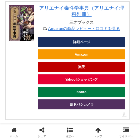
アリエナイ毒性学事典（アリエナイ理
科別冊）
三才ブックス
Amazonの商品レビュー・口コミを見る
詳細ページ
Amazon
楽天
Yahoo!ショッピング
honto
ヨドバシカメラ
工作系に特化した「アリエナイ工作事典」好評発売中で
ホーム
シェア
目次へ
トップ
サイドバー