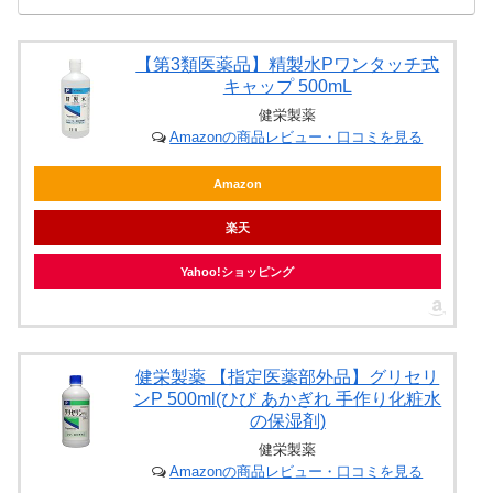
【第3類医薬品】精製水Pワンタッチ式
キャップ 500mL
健栄製薬
Amazonの商品レビュー・口コミを見る
Amazon
楽天
Yahoo!ショッピング
健栄製薬 【指定医薬部外品】グリセリ
ンP 500ml(ひび あかぎれ 手作り化粧水
の保湿剤)
健栄製薬
Amazonの商品レビュー・口コミを見る