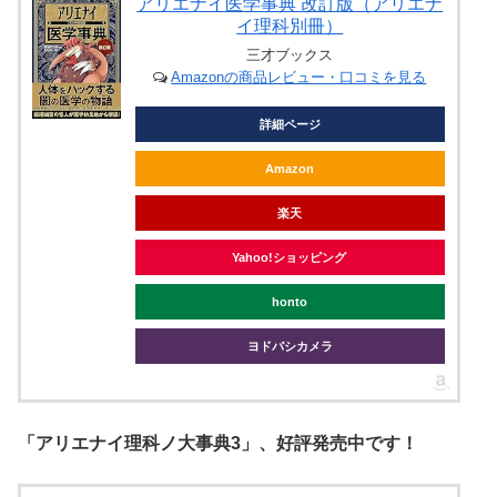
アリエナイ医学事典 改訂版（アリエナ
イ理科別冊）
三才ブックス
Amazonの商品レビュー・口コミを見る
詳細ページ
Amazon
楽天
Yahoo!ショッピング
honto
ヨドバシカメラ
「アリエナイ理科ノ大事典3」、好評発売中です！