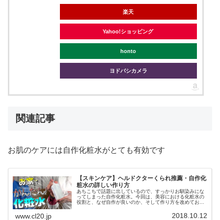
楽天
Yahoo!ショッピング
honto
ヨドバシカメラ
関連記事
お肌のケアには自作化粧水がとても有効です
【スキンケア】ヘルドクターくられ推薦・自作化
粧水の詳しい作り方
あちこちで話題に出しているので、すっかりお馴染みにな
ってしまった自作化粧水。今回は、美容における化粧水の
役割と、なぜ自作が良いのか、そして作り方を改めておさ
らいしていこうかと思います。化粧水の手作りは簡単です
し、スキンケアに活かしましょう。
2018.10.12
www.cl20.jp