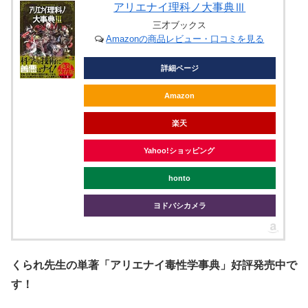
アリエナイ理科ノ大事典Ⅲ
三才ブックス
Amazonの商品レビュー・口コミを見る
詳細ページ
Amazon
楽天
Yahoo!ショッピング
honto
ヨドバシカメラ
くられ先生の単著「アリエナイ毒性学事典」好評発売中で
す！