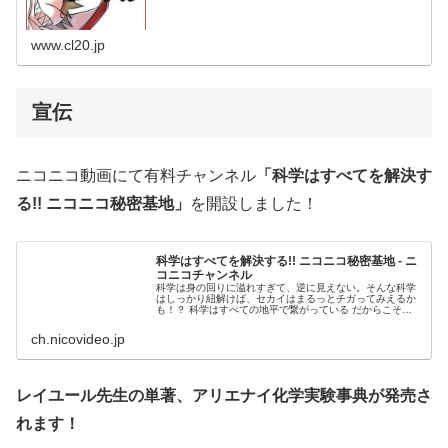
www.cl20.jp
宣伝
ニコニコ動画にて有料チャンネル
「科学はすべてを解決す
る!! ニコニコ秘密基地」
を開設しました！
科学はすべてを解決する!! ニコニコ秘密基地 - ニ
コニコチャンネル
科学は身の回りに溢れすぎて、逆に見えない。そんな科学
はしっかり紐解けば、セカイはまるっとチガってみえるか
も！？ 科学はすべての地平で繋がっている だからこそマ
ッドサイエンスから科...
ch.nicovideo.jp
レイユール先生の単著、アリエナイ化学実験事典が発売さ
れます！