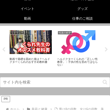
イベント
グッズ
動画
仕事のご相談
リテラシー
性差の科学
動
伸
動画で基礎を固めた後は？ヘルド
ヘルドクターくられの「正しい性
【
！
クターくられのおすすめ教科書
教育」：子供の性を歪めてはなら
お
ない
PR
ホーム
美容と健康
男は8の倍数、女は6の倍数、美