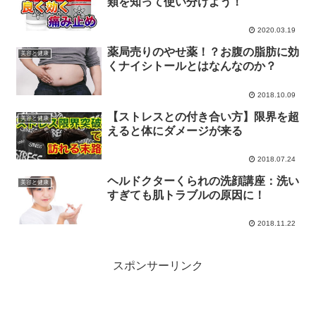
類を知って使い分けよう！
2020.03.19
薬局売りのやせ薬！？お腹の脂肪に効
美容と健康
くナイシトールとはなんなのか？
2018.10.09
【ストレスとの付き合い方】限界を超
美容と健康
えると体にダメージが来る
2018.07.24
ヘルドクターくられの洗顔講座：洗い
美容と健康
すぎても肌トラブルの原因に！
2018.11.22
スポンサーリンク