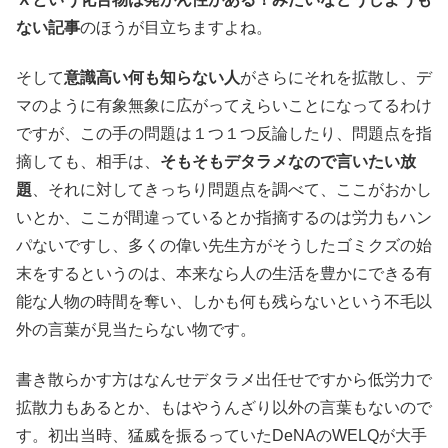
ない記事
のほうが目立ちますよね。
そして
意識高い何も知らない人
がさらにそれを拡散し、デ
マのように有象無象に広がってえらいことになってるわけ
ですが、この手の問題は１つ１つ反論したり、問題点を指
摘しても、相手は、
そもそもデタラメなので言いたい放
題
、それに対してきっちり問題点を調べて、ここがおかし
いとか、ここが間違っているとか指摘するのは労力もハン
パないですし、多くの偉い先生方がそうしたゴミクズの始
末をするというのは、本来なら人の生活を豊かにできる有
能な人物の時間を奪い、しかも何も残らないという不毛以
外の言葉が見当たらない物です。
書き散らかす方はなんせデタラメ出任せですから低労力で
拡散力もあるとか、もはやうんざり以外の言葉もないので
す。初出当時、猛威を振るっていたDeNAのWELQが大手