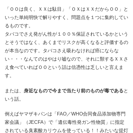
「ＯＯは良く、ＸＸは駄目」「ＯＸはＸＸだからＯＯ」と
いった単純明快で解りやすく、問題点を１つに集約してい
るものです。
タバコでさえ発がん性が１００％保証されているかという
とそうではなく、あくまでリスクが高くなると評価するの
が本当なのです。タバコさえ吸わなければ癌にならな
い・・・なんてのはやはり嘘なので、それに類するＸＸさ
え食べていればＯＯという話は信憑性は乏しいと言えま
す。
または、
身近なもので今まで当たり前のものが毒である
と
いう話。
例えばヤマザキパンは「FAO／WHO合同食品添加物専門
家会議」（JECFA）で「遺伝毒性発ガン性物質」に指定
されている臭素酸カリウムを使っている！！みたいな提灯