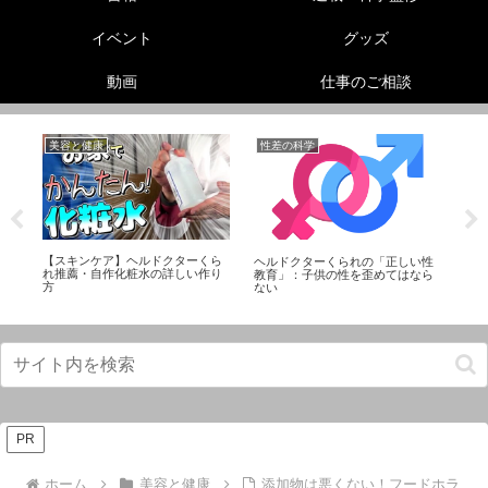
イベント
グッズ
動画
仕事のご相談
美容と健康
性差の科学
リ
【スキンケア】ヘルドクターくら
ュ
ヘルドクターくられの「正しい性
熱
れ推薦・自作化粧水の詳しい作り
タ
教育」：子供の性を歪めてはなら
Ma
方
ない
PR
ホーム
美容と健康
添加物は悪くない！フードホラ