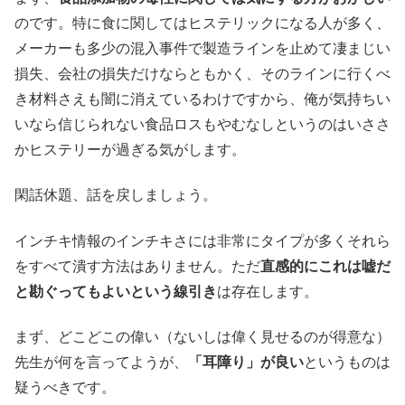
のです。特に食に関してはヒステリックになる人が多く、
メーカーも多少の混入事件で製造ラインを止めて凄まじい
損失、会社の損失だけならともかく、そのラインに行くべ
き材料さえも闇に消えているわけですから、俺が気持ちい
いなら信じられない食品ロスもやむなしというのはいささ
かヒステリーが過ぎる気がします。
閑話休題、話を戻しましょう。
インチキ情報のインチキさには非常にタイプが多くそれら
をすべて潰す方法はありません。ただ
直感的にこれは嘘だ
と勘ぐってもよいという線引き
は存在します。
まず、どこどこの偉い（ないしは偉く見せるのが得意な）
先生が何を言ってようが、
「耳障り」が良い
というものは
疑うべきです。