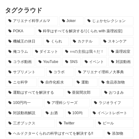
タグクラウド
アリエナイ科学メルマ
Joker
じょかセレクション
POKA
科学はすべてを解決する! [くられ with 薬理凶室]
機械王の休日
くられ
カクテル
スキンケア
俺コラム
ダイエット
○○の主役は我々だ！
薬理凶室
コラボ動画
YouTube
SNS
イベント
対談動画
サプリメント
コラボ
アリエナイ理科ノ大事典
ニセ科学
自作化粧水
運動
食品添加物
運動はすべてを解決する
亜留間次郎
おつまみ
100円均一
ア理科シリーズ
ラジオライフ
対談動画解説
お酒
100均
イベントレポート
三才ブックス
Twitter
ビール
ヘルドクターくられの科学はすべてを解決する!!
添加物