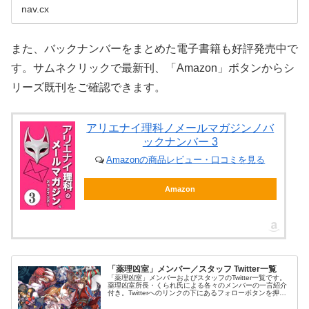
nav.cx
また、バックナンバーをまとめた電子書籍も好評発売中で
す。サムネクリックで最新刊、「Amazon」ボタンからシ
リーズ既刊をご確認できます。
アリエナイ理科ノメールマガジンノバ
ックナンバー 3
Amazonの商品レビュー・口コミを見る
Amazon
「薬理凶室」メンバー／スタッフ Twitter一覧
「薬理凶室」メンバーおよびスタッフのTwitter一覧です。
薬理凶室所長・くられ氏による各々のメンバーの一言紹介
付き。Twitterへのリンクの下にあるフォローボタンを押す
とそのままフォローできます。