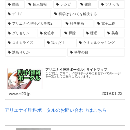
動画
個人情報
レシピ
健康
ツナっち
デゴチ
科学はすべてを解決する
アリエナイ理科ノ大事典2
科学動画
電子工作
グリセリン
化粧水
掃除
睡眠
美容
コミカライズ
我々だ！
ケミカルクッキング
淡島りりか
科学の目
アリエナイ理科ポータル | サイトマップ
ここでは、アリエナイ理科ポータルにあるすべてのページ
を一覧としてご案内しております。
2019.01.23
www.cl20.jp
アリエナイ理科ポータルのお問い合わせはこちら