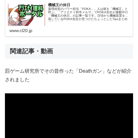
機械王の休日
薬理凶室のパワー担当「POKA」。人は彼を「機械王」と
呼ぶ。「アリエナイ科学メルマ」でPOKA先生が連載中の
「機械王の休日」の記事一覧です。日頃から機械装置を開
発しているPOKA先生が見つけたちょっとしたTipsまとめ
であります。
www.cl20.jp
関連記事・動画
罰ゲーム研究所でその昔作った「Deathガン」などが紹介
されました