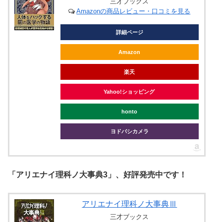
三才ブックス
Amazonの商品レビュー・口コミを見る
詳細ページ
Amazon
楽天
Yahoo!ショッピング
honto
ヨドバシカメラ
「アリエナイ理科ノ大事典3」、好評発売中です！
アリエナイ理科ノ大事典Ⅲ
三才ブックス