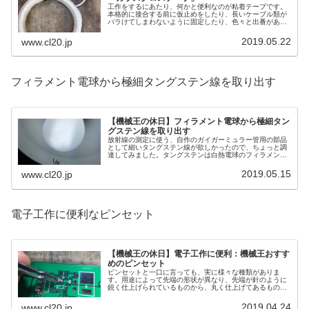
工作をするにあたり、何かと便利なのが粘着テープです。
本格的に接合する前に仮止めをしたり、長いケーブル類が
バラけてしまわないように固定したり、色々と出番があり
ます。今回は、一般の物より強度と耐熱性に優れた「ガラ
スクロステープ」を紹介します。
2019.05.22
www.cl20.jp
フィラメント電球から極細タングステン線を取り出す
【機械王の休日】フィラメント電球から極細タン
グステン線を取り出す
放射線の測定に使う、自作のガイガーミュラー管用の部品
として細いタングステン線が欲しかったので、ちょっと調
達してみました。タングステンは白熱電球のフィラメント
に使われているので、極細線が欲しい場合、コスパも抜群
なナツメ電球が良い感じです。
2019.05.15
www.cl20.jp
電子工作に便利なピンセット
【機械王の休日】電子工作に便利：機械王おすす
めのピンセット
ピンセットと一口に言っても、実に様々な種類がありま
す。用途によって先端の形状が異なり、先端が針のように
鋭く仕上げられているものから、丸く仕上げてあるものま
で、色々です。今回は電子工作を行う上で便利なピンセッ
トをご紹介しましょう。
2019.04.24
www.cl20.jp