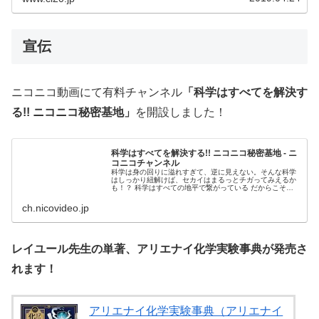
宣伝
ニコニコ動画にて有料チャンネル
「科学はすべてを解決す
る!! ニコニコ秘密基地」
を開設しました！
科学はすべてを解決する!! ニコニコ秘密基地 - ニ
コニコチャンネル
科学は身の回りに溢れすぎて、逆に見えない。そんな科学
はしっかり紐解けば、セカイはまるっとチガってみえるか
も！？ 科学はすべての地平で繋がっている だからこそマ
ッドサイエンスから科...
ch.nicovideo.jp
レイユール先生の単著、アリエナイ化学実験事典が発売さ
れます！
アリエナイ化学実験事典（アリエナイ