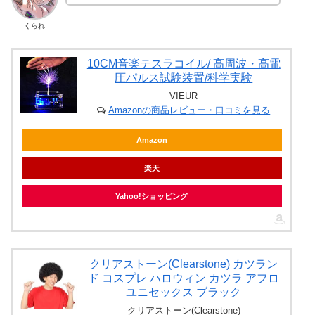
くられ
10CM音楽テスラコイル/ 高周波・高電
圧パルス試験装置/科学実験
VIEUR
Amazonの商品レビュー・口コミを見る
Amazon
楽天
Yahoo!ショッピング
クリアストーン(Clearstone) カツラン
ド コスプレ ハロウィン カツラ アフロ
ユニセックス ブラック
クリアストーン(Clearstone)