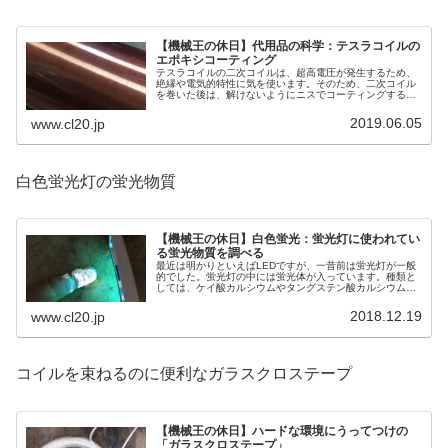
【機械王の休日】代用品の科学：テスラコイルの
エポキシコーティング
テスラコイルの二次コイルは、超高電圧が発生するため、
絶縁や電気的特性に気を使います。そのため、二次コイル
を巻いた後は、解けないようにニスでコーティングするの
が一般的です。今回はこのコーティングを、エポキシ接着
剤を使って試してみました。
2019.06.05
www.cl20.jp
白色蛍光灯の蛍光物質
【機械王の休日】白色蛍光：蛍光灯に使われてい
る蛍光物質を調べる
最近は明かりといえばLEDですが、一昔前は蛍光灯が一般
的でした。蛍光灯の中には蛍光体が入っています。種類と
しては、ケイ酸カルシウムやタングステン酸カルシウムな
どが用いられているようです。さっそく、この蛍光体を取
り出してみましょう！
2018.12.19
www.cl20.jp
コイルを束ねるのに便利なガラスクロステープ
【機械王の休日】ハードな環境にうってつけの
「ガラスクロステープ」