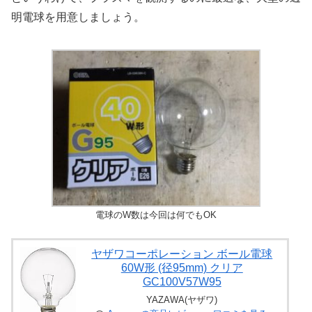
明電球を用意しましょう。
電球のW数は今回は何でもOK
ヤザワコーポレーション ボール電球
60W形 (径95mm) クリア
GC100V57W95
YAZAWA(ヤザワ)