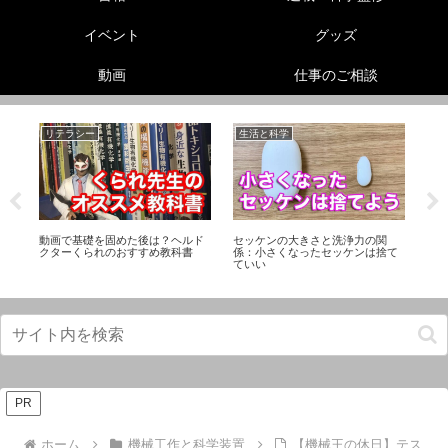
イベント
グッズ
動画
仕事のご相談
リテラシー
生活と科学
美
【
動画で基礎を固めた後は？ヘルド
セッケンの大きさと洗浄力の関
れ
プ
クターくられのおすすめ教科書
係：小さくなったセッケンは捨て
方
ていい
PR
ホーム
機械工作と科学装置
【機械王の休日】テス