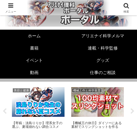
メニュー
検索
ホーム
アリエナイ科学メルマ
書籍
連載・科学監修
イベント
グッズ
動画
仕事のご相談
美容と健康
機械工作と科学装置
生
非
リー
【寄稿：淡島りりか】理系女子の
【機械王の休日】ダイソーにある
エ
選ぶ、夏場崩れない調合コスメ
素材でスリングショットを作る
メ