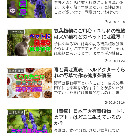
意外と園芸店に並ぶ植物には有毒草があ
る。大半が煎じて飲まないと毒性は無い
ことが多いので、問題はないわけです
が、名前からして食べれそうなものもあ
るので注意が必要です。今回はそんな、
2018.09.18
毒のある園芸品種を紹介していきます。
観葉植物にご用心：ユリ科の植物
生活と科学
は犬や猫などのペットには猛毒！
子供の居る家には毒のある観葉植物は置
かないように注意するのと同様に、それ
は動物にもいえます。タマネギが駄目と
いうのは有名ですが、それだけではな
2018.11.23
く、観葉植物・・・ユリ科のものは、犬
や猫には猛毒です。
毒と薬は裏表：ヘルドクターくら
美容と健康
れの野草で作る健康茶講座
野草は概ね毒草ということで、自分の専
門的にも毒草を紹介することが多いわけ
ですが、たまには健康的なものも。毒草
があるということは、当然薬草もあると
いうことです。今回は野草で作る健康茶
2018.09.16
についてご紹介します。
【毒草】日本三大有毒植物「トリ
生活と科学
カブト」はどこに生えているの
か？
今回は、食べてはいけない毒草につい