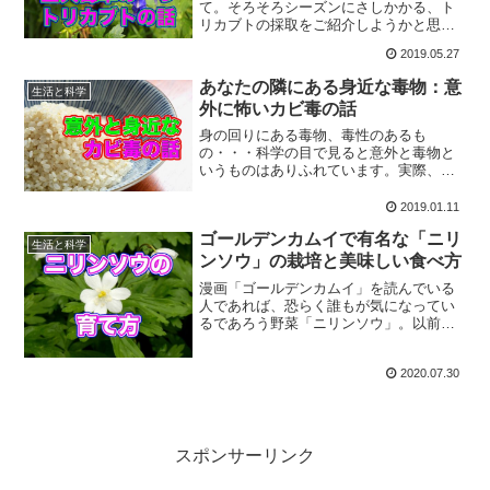
て。そろそろシーズンにさしかかる、ト
リカブトの採取をご紹介しようかと思い
ます。毒草を正しく見分けるのも、野草
2019.05.27
を採取する上で極めて重要な事なので、
山に立ち入る機会がある人は、しっかり
あなたの隣にある身近な毒物：意
生活と科学
と学ぶべきかと思います。
外に怖いカビ毒の話
身の回りにある毒物、毒性のあるも
の・・・科学の目で見ると意外と毒物と
いうものはありふれています。実際、園
芸店にの花にも毒草は混じっています
し、ペットに害のあるものもあります。
2019.01.11
そして、身近な毒というと、カビ毒がな
ゴールデンカムイで有名な「ニリ
かなかやっかいなのです。
生活と科学
ンソウ」の栽培と美味しい食べ方
漫画「ゴールデンカムイ」を読んでいる
人であれば、恐らく誰もが気になってい
るであろう野菜「ニリンソウ」。以前か
らこれを栽培したり、実際に食べてみた
りしたので、それぞれのコツなんかを改
2020.07.30
めてまとめてみようと思います。誤食事
故も多いのでご用心。
スポンサーリンク