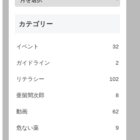
カテゴリー
イベント
32
ガイドライン
2
リテラシー
102
亜留間次郎
8
動画
62
危ない薬
9