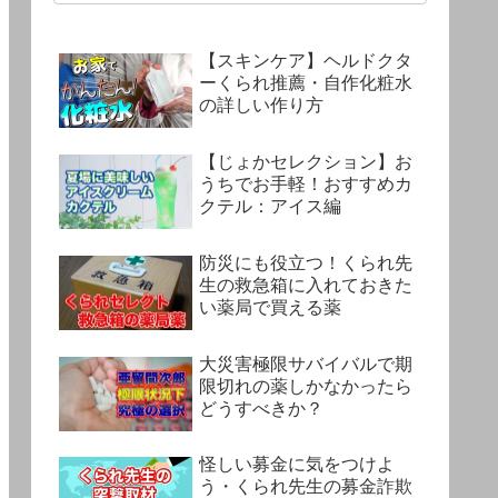
【スキンケア】ヘルドクタ
ーくられ推薦・自作化粧水
の詳しい作り方
【じょかセレクション】お
うちでお手軽！おすすめカ
クテル：アイス編
防災にも役立つ！くられ先
生の救急箱に入れておきた
い薬局で買える薬
大災害極限サバイバルで期
限切れの薬しかなかったら
どうすべきか？
怪しい募金に気をつけよ
う・くられ先生の募金詐欺