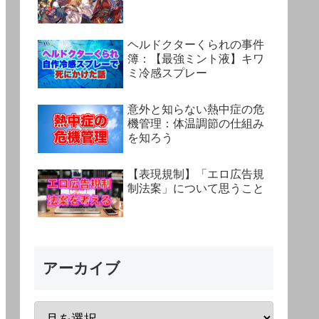
ヘルドクターくられの事件
簿：【最強ミント液】キワ
ミ冷感スプレー
意外と知らない熱中症の危
機管理：体温調節の仕組み
を知ろう
【表現規制】「エロ広告規
制法案」について思うこと
アーカイブ