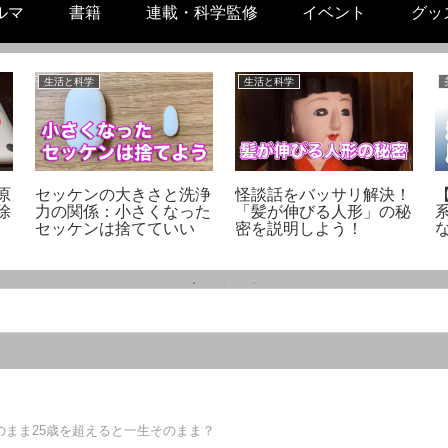
ルマ
書籍
連載・科学監修
イベント
グッ
生活と科学
生活と科学
原
セッケンの大きさと洗浄
怪談話をバッサリ解決！
掃除
力の関係：小さくなった
「髪が伸びる人形」の秘
セッケンは捨てていい
密を説明しよう！
のまま25歳を超えると一生そのまま？