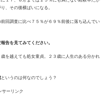
もに１７、８才までは２５％にも満たない経験率だが
がり、その後横ばいになる。
の前回調査に比べ７５％が６９％前後に落ち込んでい
査報告を見てみてください。
５歳を越えても処女童貞。２３歳に人生のある分かれ
歳
というのは何なのでしょう？
ンサーリンク