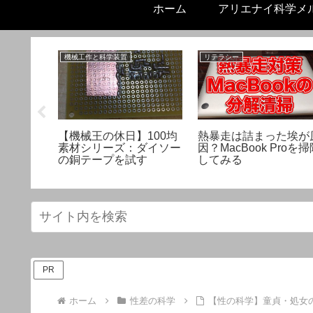
ホーム
アリエナイ科学メ
機械工作と科学装置
リテラシー
よって違
【機械王の休日】100均
熱暴走は詰まった埃が
理科式緊
素材シリーズ：ダイソー
因？MacBook Proを
スメ
の銅テープを試す
してみる
PR
ホーム
性差の科学
【性の科学】童貞・処女