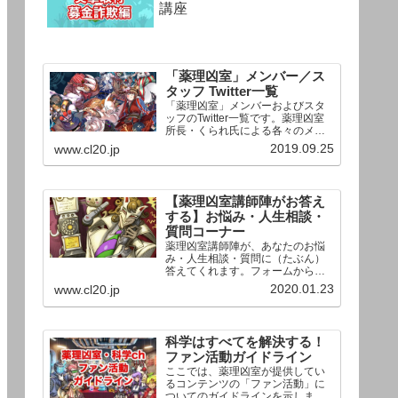
講座
「薬理凶室」メンバー／ス
タッフ Twitter一覧
「薬理凶室」メンバーおよびスタ
ッフのTwitter一覧です。薬理凶室
所長・くられ氏による各々のメン
バーの一言紹介付き。Twitterへの
2019.09.25
www.cl20.jp
リンクの下にあるフォローボタン
を押すとそのままフォローできま
す。
【薬理凶室講師陣がお答え
する】お悩み・人生相談・
質問コーナー
薬理凶室講師陣が、あなたのお悩
み・人生相談・質問に（たぶん）
答えてくれます。フォームからお
送りいただいた相談は、順次、動
2020.01.23
www.cl20.jp
画として公開される予定（時期未
定）！ どうぞお気軽にご質問く
ださい。
科学はすべてを解決する！
ファン活動ガイドライン
ここでは、薬理凶室が提供してい
るコンテンツの「ファン活動」に
ついてのガイドラインを示しま