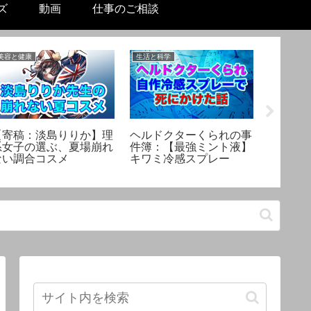
ズ
動画
仕事のご相談
美容と健康
生活と科学
性差の科学
【寄稿：淡島りりか】理
ヘルドクターくられの事
精液を
系女子の選ぶ、夏場崩れ
件簿：【最強ミント液】
在する
ない調合コスメ
キワミ冷感スプレー
わるサ