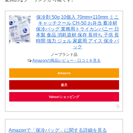
保冷剤 50g 10個入 70mm×110mm ミニ
キャッチクール CH-50 お弁当 蓄冷材
保冷バッグ 業務用トライカンパニー 日
本製 食品 消耗資材 保存 長持ち 子供 長
時間 強力 ジェル 家庭用 アイス 保冷 パ
ック
ノーブランド品
Amazonの商品レビュー・口コミを見る
Amazon
楽天
Yahoo!ショッピング
Amazonで「保冷バッグ」に関する詳細を見る