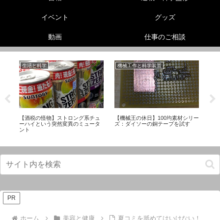
イベント
グッズ
動画
仕事のご相談
生活と科学
機械工作と科学装置
リ
】
【酒税の怪物】ストロング系チュ
【機械王の休日】100均素材シリー
動
ー
ーハイという突然変異のミュータ
ズ：ダイソーの銅テープを試す
ク
ント
PR
ホーム
美容と健康
夏コミを舐めてはいけない！