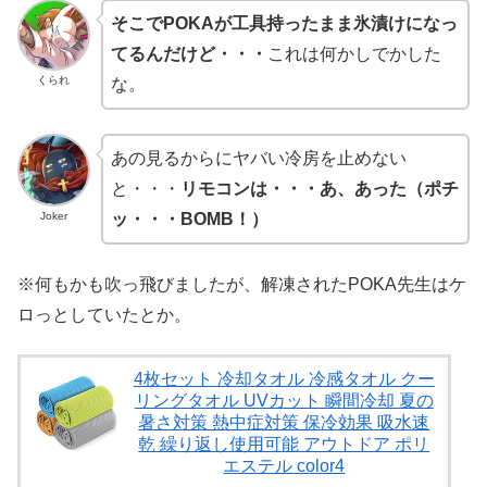
そこでPOKAが工具持ったまま氷漬けになっ
てるんだけど・・・
これは何かしでかした
くられ
な。
あの見るからにヤバい冷房を止めない
と・・・
リモコンは・・・あ、あった（ポチ
Joker
ッ・・・BOMB！）
※何もかも吹っ飛びましたが、解凍されたPOKA先生はケ
ロっとしていたとか。
4枚セット 冷却タオル 冷感タオル クー
リングタオル UVカット 瞬間冷却 夏の
暑さ対策 熱中症対策 保冷効果 吸水速
乾 繰り返し使用可能 アウトドア ポリ
エステル color4