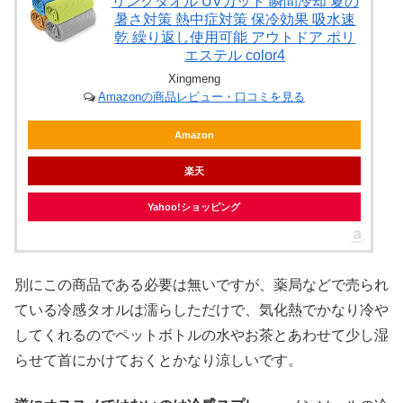
リングタオル UVカット 瞬間冷却 夏の
暑さ対策 熱中症対策 保冷効果 吸水速
乾 繰り返し使用可能 アウトドア ポリ
エステル color4
Xingmeng
Amazonの商品レビュー・口コミを見る
Amazon
楽天
Yahoo!ショッピング
別にこの商品である必要は無いですが、薬局などで売られ
ている冷感タオルは濡らしただけで、気化熱でかなり冷や
してくれるのでペットボトルの水やお茶とあわせて少し湿
らせて首にかけておくとかなり涼しいです。