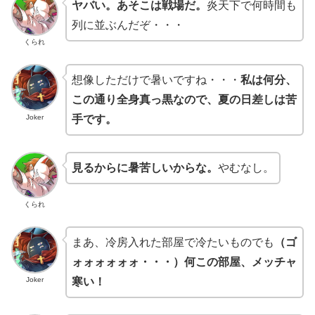
ヤバい。あそこは戦場だ。
炎天下で何時間も
列に並ぶんだぞ・・・
くられ
想像しただけで暑いですね・・・
私は何分、
この通り全身真っ黒なので、夏の日差しは苦
Joker
手です。
見るからに暑苦しいからな。
やむなし。
くられ
まあ、冷房入れた部屋で冷たいものでも
（ゴ
ォォォォォォ・・・）何この部屋、メッチャ
Joker
寒い！