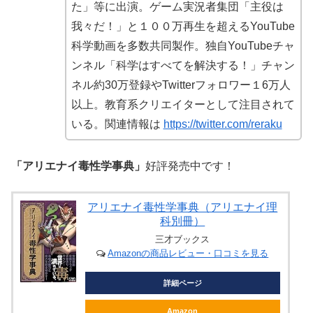
た」等に出演。ゲーム実況者集団「主役は
我々だ！」と１００万再生を超えるYouTube
科学動画を多数共同製作。独自YouTubeチャ
ンネル「科学はすべてを解決する！」チャン
ネル約30万登録やTwitterフォロワー１6万人
以上。教育系クリエイターとして注目されて
いる。関連情報は
https://twitter.com/reraku
「アリエナイ毒性学事典」
好評発売中です！
アリエナイ毒性学事典（アリエナイ理
科別冊）
三才ブックス
Amazonの商品レビュー・口コミを見る
詳細ページ
Amazon