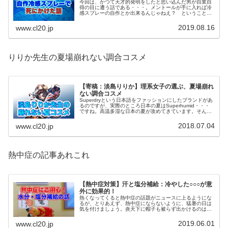
今回は、かつて天才的発明をしたと思い込んだ男が自業自
得の目に遭う話である・・・。メントールが手に入れば冷
感スプレーの自作とか出来るんじゃねえ？ ということ
で、薬局で売られているメントールで「キワミ冷感スプレ
ー」を作った事があるんですよ・・・
2019.08.16
www.cl20.jp
りりか先生の夏場崩れない調合コスメ
【寄稿：淡島りりか】理系女子の選ぶ、夏場崩れ
ない調合コスメ
Superdryという日本語をファッションにしたブランドがあ
るのですが、実際のところ日本の夏はSuperhumid・・・
ですね。高温多湿な日本の夏が攻めてきています。そんな
環境でも崩れないベースメイクの話をさせていただこうか
と。
2018.07.04
www.cl20.jp
熱中症の記事あれこれ
【熱中症対策】汗と塩分補給：冷やした○○○が意
外に効果的！
熱くなってくると熱中症の話題がニュースに上るようにな
るが、とりあえず、熱中症にならないように、猛暑の日は
気を付けましょう。炎天下に帽子も被らず出かけるのは危
険です。今回は、熱中症対策として適度に水分と塩分を取
るのに都合の良いものをご紹介。
2019.06.01
www.cl20.jp