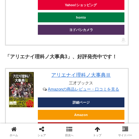
Yahoo!ショッピング
honto
ヨドバシカメラ
「アリエナイ理科ノ大事典3」、好評発売中です！
アリエナイ理科ノ大事典Ⅲ
三才ブックス
Amazonの商品レビュー・口コミを見る
詳細ページ
Amazon
楽天
ホーム
シェア
目次へ
トップ
サイドバー