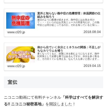
意外と知らない熱中症の危機管理：体温調節の仕
組みを知ろう
連日のように酷暑が続きます。熱中症にはお気を付け
て・・・というのはお天気ニュースの常套句だが、この熱
中症とは何が起こってるのか、それを知っていると知って
いないでは、危機感が全然変わります。短時間サウナより
長時間猛暑の方がヤバいのです。
2018.08.04
www.cl20.jp
体から出ていく水分とミネラルの関係：不足しが
ちなカリウムを補う
暑くなってくると、頻繁に水を飲むようになります。熱中
症対策として必要な事ではあるんですが、水分を多く取る
と、その分トイレも増える、なんて人も多いと思います。
そこで今回は、体外への水分の排出について、ちょっとし
た豆知識をご紹介しましょう。
2019.04.15
www.cl20.jp
宣伝
ニコニコ動画にて有料チャンネル
「科学はすべてを解決す
る!! ニコニコ秘密基地」
を開設しました！