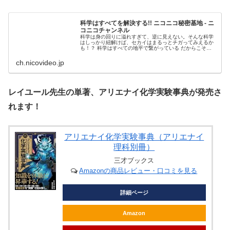
科学はすべてを解決する!! ニコニコ秘密基地 - ニ
コニコチャンネル
科学は身の回りに溢れすぎて、逆に見えない。そんな科学
はしっかり紐解けば、セカイはまるっとチガってみえるか
も！？ 科学はすべての地平で繋がっている だからこそマ
ッドサイエンスから科...
ch.nicovideo.jp
レイユール先生の単著、アリエナイ化学実験事典が発売さ
れます！
アリエナイ化学実験事典（アリエナイ
理科別冊）
三才ブックス
Amazonの商品レビュー・口コミを見る
詳細ページ
Amazon