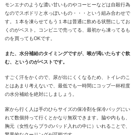
モンエナのような濃い甘いものやコーヒーなどは自殺行為
なのでスポドリと水っぽいもの・・・という組み合わせで
す。１本を凍らせてもう１本は普通に飲める状態にしてお
くのがベスト。コンビニで売ってる、最初から凍ってるも
のを買ってもOKです。
また、水分補給のタイミングですが、喉が渇いたらすぐ飲
む、というのがベストです。
すごく汗をかくので、尿が出にくくなるため、トイレのこ
とはあまり考えないで、最低でも一時間にコップ一杯程度
の水分補給を絶対にしましょう。
家から行く人は手のひらサイズの保冷剤を保冷バッグにい
れて数個持って行くとかなり無双できます。脇や内もも、
胸元（女性ならブラのパッド入れの中に）いれることで、
驚異的なクーリングが可能です。