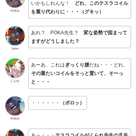
いかもしれんな！
どれ、このテスラコイル
POKA
を重り代わりに・・・（グキッ）
あれ？ POKA先生？
変な姿勢で固まって
ますがどうしました？
Joker
あーあ、これは
ぎっくり腰
だね・・・どれ、
その重たいコイルをそっと置いて、そーっ
くられ
と・・・
・・・・・・
（ポロッ）
POKA
あっ・・・
テスラコイルがくられ先生の爪先