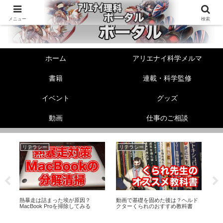
メニュー
検索
ホーム
アリエナイ科学メルマ
書籍
連載・科学監修
イベント
グッズ
動画
仕事のご相談
リテラシー
リテラシー
機
伸
熱暴走は詰まった埃が原因？
動画で基礎を固めた後は？ヘルド
【機
！
MacBook Proを掃除してみる
クターくられのおすすめ教科書
ズ