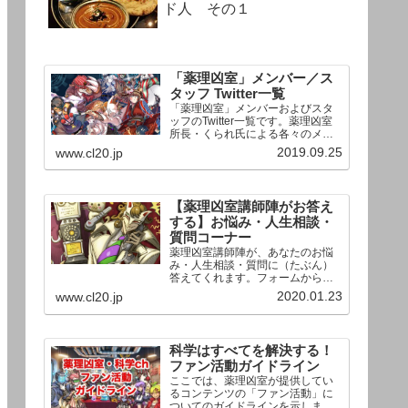
ド人 その１
「薬理凶室」メンバー／ス
タッフ Twitter一覧
「薬理凶室」メンバーおよびスタ
ッフのTwitter一覧です。薬理凶室
所長・くられ氏による各々のメン
バーの一言紹介付き。Twitterへの
2019.09.25
www.cl20.jp
リンクの下にあるフォローボタン
を押すとそのままフォローできま
す。
【薬理凶室講師陣がお答え
する】お悩み・人生相談・
質問コーナー
薬理凶室講師陣が、あなたのお悩
み・人生相談・質問に（たぶん）
答えてくれます。フォームからお
送りいただいた相談は、順次、動
2020.01.23
www.cl20.jp
画として公開される予定（時期未
定）！ どうぞお気軽にご質問く
ださい。
科学はすべてを解決する！
ファン活動ガイドライン
ここでは、薬理凶室が提供してい
るコンテンツの「ファン活動」に
ついてのガイドラインを示しま