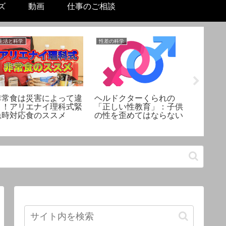
ズ
動画
仕事のご相談
生活と科学
性差の科学
機械工作と
非常食は災害によって違
ヘルドクターくられの
【機械
う！アリエナイ理科式緊
「正しい性教育」：子供
ーにあ
急時対応食のススメ
の性を歪めてはならない
ショッ