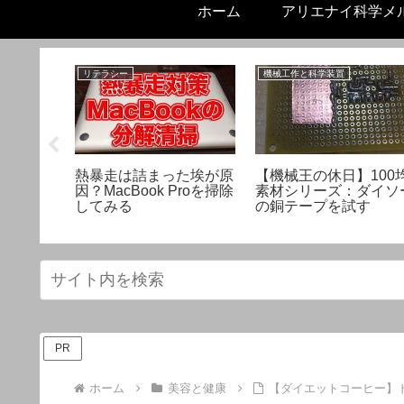
ホーム
アリエナイ科学メ
リテラシー
機械工作と科学装置
と悪化す
熱暴走は詰まった埃が原
【機械王の休日】100
ー式フッ
因？MacBook Proを掃除
素材シリーズ：ダイソ
足に！
してみる
の銅テープを試す
PR
ホーム
美容と健康
【ダイエットコーヒー】