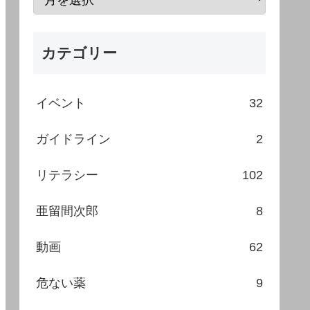
カテゴリー
イベント
32
ガイドライン
2
リテラシー
102
亜留間次郎
8
動画
62
危ない薬
9