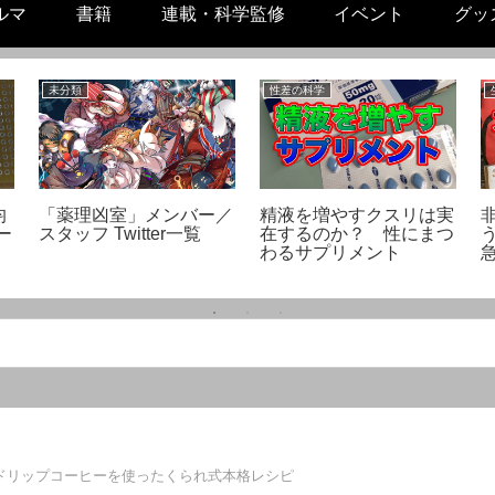
ルマ
書籍
連載・科学監修
イベント
グッ
未分類
性差の科学
均
「薬理凶室」メンバー／
精液を増やすクスリは実
ー
スタッフ Twitter一覧
在するのか？ 性にまつ
わるサプリメント
ドリップコーヒーを使ったくられ式本格レシピ