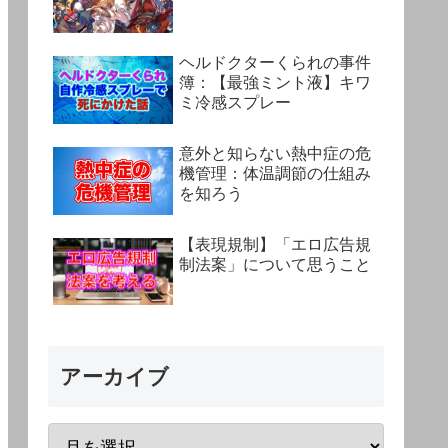
ヘルドクターくられの事件
簿：【最強ミント液】キワ
ミ冷感スプレー
意外と知らない熱中症の危
機管理：体温調節の仕組み
を知ろう
【表現規制】「エロ広告規
制法案」について思うこと
アーカイブ